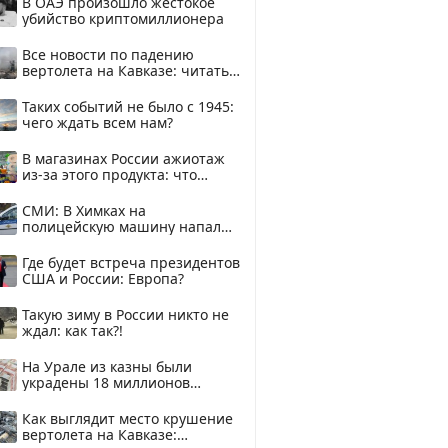
В ОАЭ произошло жестокое
убийство криптомиллионера
Все новости по падению
вертолета на Кавказе: читать
здесь
Таких событий не было с 1945:
чего ждать всем нам?
В магазинах России ажиотаж
из-за этого продукта: что
купить?
СМИ: В Химках на
полицейскую машину напали
и подожгли.
Где будет встреча президентов
США и России: Европа?
Такую зиму в России никто не
ждал: как так?!
На Урале из казны были
украдены 18 миллионов
рублей
Как выглядит место крушение
вертолета на Кавказе: