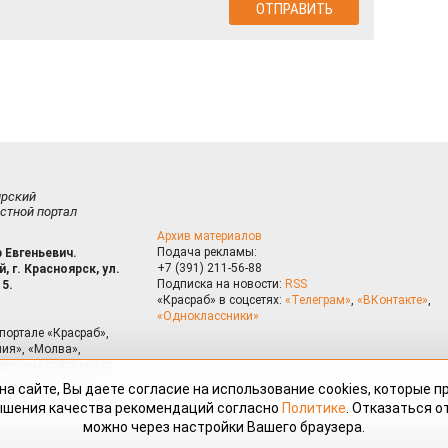
ирский
стной портал
Архив материалов
Подача рекламы:
 Евгеньевич.
+7 (391) 211-56-88
, г. Красноярск, ул.
Подписка на новости:
RSS
15.
«Красраб» в соцсетях:
«Телеграм»
,
«ВКонтакте»
,
«Одноклассники»
портале «Красраб»,
ия», «Молва»,
риалам сайта могут
на сайте, Вы даете согласие на использование cookies, которые 
ышения качества рекомендаций согласно
Политике
. Отказаться от
можно через настройки Вашего браузера.