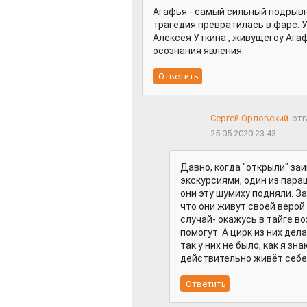
Агафья - самый сильный подрывн
трагедия превратилась в фарс. 
Алексея Уткина , живущегоу Ага
осознания явления.
Сергей Орловский
отв
25.05.2020 23:43
Давно, когда "открыли" заи
экскурсиями, один из пара
они эту шумиху подняли. За
что они живут своей верой 
случай- окажусь в тайге во
помогут. А цирк из них дел
так у них не было, как я зн
действительно живёт себе А