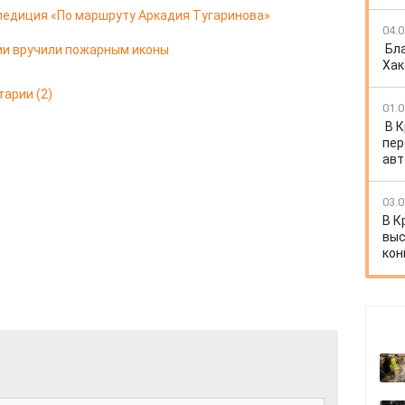
педиция «По маршруту Аркадия Тугаринова»
04.0
Бл
ии вручили пожарным иконы
Хак
тарии
(2)
01.0
В 
пер
авт
03.0
В К
выс
кон