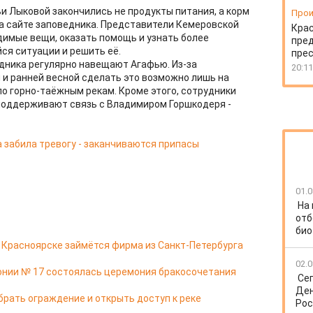
и Лыковой закончились не продукты питания, а корм
Прои
а сайте заповедника. Представители Кемеровской
Крас
димые вещи, оказать помощь и узнать более
пред
я ситуации и решить её.
пре
дника регулярно навещают Агафью. Из-за
20:11
и ранней весной сделать это возможно лишь на
 по горно-таёжным рекам. Кроме этого, сотрудники
поддерживают связь с Владимиром Горшкодеря -
забила тревогу - заканчиваются припасы
01.0
На
отб
био
в Красноярске займётся фирма из Санкт-Петербурга
02.0
онии № 17 состоялась церемония бракосочетания
Се
Ден
брать ограждение и открыть доступ к реке
Рос