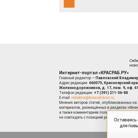
Сиб
ново
Интернет-портал «КРАСРАБ.РУ»
Главный редактор —
Павловский Владимир
Адрес редакции:
660075, Красноярский край
Железнодорожников, д. 17, пом. 9, оф. 6
Телефон редакции:
+7 (391) 211-56-88
E-mail:
redaktor@krasrab.krsn.ru
Мнения авторов статей, опубликованных на 
материалов, размещённых в разделах «Мнен
а также комментариев пользователей к мате
не совпадать с позицией редакции.
Оставаясь 
для пов