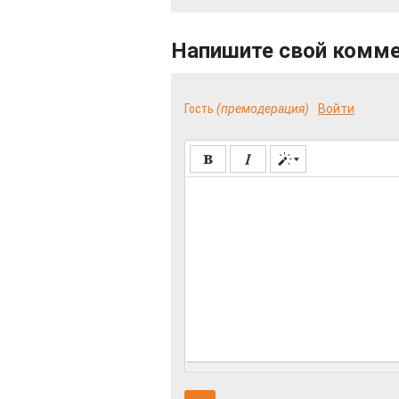
Напишите свой комм
Гость
(премодерация)
Войти