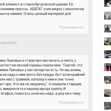
ой элемент в старообрчдческой церкви. Ее
Усилиями прессы. АБВГАТ снял видео с монологом
фьи на заимке. Очень ценный материал для
Пожаловаться
етил Гость
мку Лыковых и стали про них писать и лезть с
шютистов лесной охраны сказал мне: "Сергей, что
имка Лыковых у нас на картах есть. Но мы знаем,
и не надо к ним лезть без нужды. Вот если крайний
зле них с травмой, поползу к ним и они точно
ают зря. Это же не зверинец". А померли старшие,
аю, иммунитета к нашему вроде гриппу. И
гафья, помогать конечно надо, а шоу ни к чему.
Пожаловаться