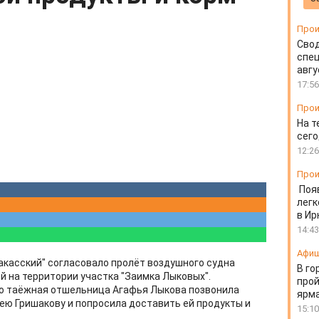
Прои
Свод
спец
авгу
17:56
Прои
На т
сего
12:26
Прои
Поя
легк
в Ир
14:43
Афи
акасский" согласовало пролёт воздушного судна
В го
й на территории участка "Заимка Лыковых".
прой
что таёжная отшельница Агафья Лыкова позвонила
ярм
ю Гришакову и попросила доставить ей продукты и
15:10