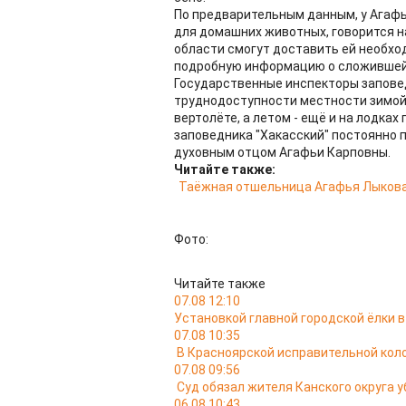
По предварительным данным, у Агафь
для домашних животных, говорится н
области смогут доставить ей необхо
подробную информацию о сложившейс
Государственные инспекторы запове
труднодоступности местности зимой 
вертолёте, а летом - ещё и на лодках
заповедника "Хакасский" постоянно 
духовным отцом Агафьи Карповны.
Читайте также:
Таёжная отшельница Агафья Лыкова 
Фото:
Читайте также
07.08 12:10
Установкой главной городской ёлки 
07.08 10:35
В Красноярской исправительной кол
07.08 09:56
Суд обязал жителя Канского округа у
06.08 10:43