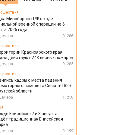
сшествия
ка Минобороны РФ о ходе
иальной военной операции на 6
ста 2026 года
, вчера
0
286
сшествия
ерритории Красноярского края
дня действуют 248 лесных пожаров
, вчера
0
285
сшествия
вились кадры с места падения
омоторного самолёта Cessna-182R
кутской области
, вчера
1
258
ша
роде Енисейске 7 и 8 августа
дёт традиционная Енисейская
арка
, вчера
0
199