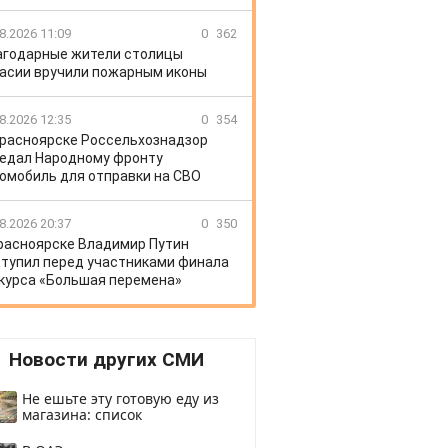
8.2026 11:09
0
362
агодарные жители столицы
асии вручили пожарным иконы
8.2026 12:35
0
354
Красноярске Россельхознадзор
едал Народному фронту
омобиль для отправки на СВО
8.2026 20:37
0
350
расноярске Владимир Путин
тупил перед участниками финала
курса «Большая перемена»
Новости других СМИ
Не ешьте эту готовую еду из
магазина: список