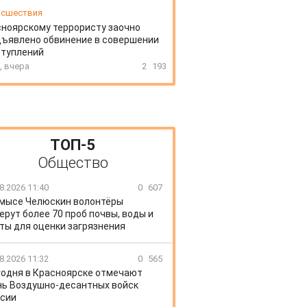
сшествия
ноярскому террористу заочно
ъявлено обвинение в совершении
ступлений
, вчера
2
193
ТОП-5
Общество
8.2026 11:40
0
607
 мысе Челюскин волонтёры
ерут более 70 проб почвы, воды и
ты для оценки загрязнения
8.2026 11:32
0
565
годня в Красноярске отмечают
ь Воздушно-десантных войск
сии