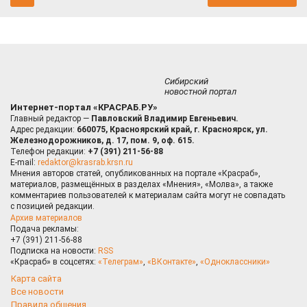
Сибирский
новостной портал
Интернет-портал «КРАСРАБ.РУ»
Главный редактор —
Павловский Владимир Евгеньевич.
Адрес редакции:
660075, Красноярский край, г. Красноярск, ул.
Железнодорожников, д. 17, пом. 9, оф. 615.
Телефон редакции:
+7 (391) 211-56-88
E-mail:
redaktor@krasrab.krsn.ru
Мнения авторов статей, опубликованных на портале «Красраб»,
материалов, размещённых в разделах «Мнения», «Молва», а также
комментариев пользователей к материалам сайта могут не совпадать
с позицией редакции.
Архив материалов
Подача рекламы:
+7 (391) 211-56-88
Подписка на новости:
RSS
«Красраб» в соцсетях:
«Телеграм»
,
«ВКонтакте»
,
«Одноклассники»
Карта сайта
Все новости
Правила общения