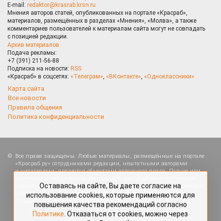
E-mail:
redaktor@krasrab.krsn.ru
Мнения авторов статей, опубликованных на портале «Красраб»,
материалов, размещённых в разделах «Мнения», «Молва», а также
комментариев пользователей к материалам сайта могут не совпадать
с позицией редакции.
Архив материалов
Подача рекламы:
+7 (391) 211-56-88
Подписка на новости:
RSS
«Красраб» в соцсетях:
«Телеграм»
,
«ВКонтакте»
,
«Одноклассники»
Карта сайта
Все новости
Правила общения
Политика конфиденциальности
Все права защищены. Любые материалы, размещённые на портале
Оставаясь на сайте, Вы даете согласие на
«Красраб.ру» сотрудниками редакции, нештатными авторами
использование cookies, которые применяются для
и читателями, являются объектами авторского права. Полное или
повышения качества рекомендаций согласно
частичное использование материалов, размещённых на портале
«Красраб.ру», допускается только с письменного согласия редакции
Политике
. Отказаться от cookies, можно через
с указанием ссылки на источник. Все вопросы можно задать
настройки Вашего браузера.
по адресу
redaktor@krasrab.krsn.ru
.