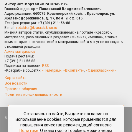
Интернет-портал «КРАСРАБ.РУ»
Главный редактор —
Павловский Владимир Евгеньевич.
Адрес редакции:
660075, Красноярский край, г. Красноярск, ул.
Железнодорожников, д. 17, пом. 9, оф. 615.
Телефон редакции:
+7 (391) 211-56-88
E-mail:
redaktor@krasrab.krsn.ru
Мнения авторов статей, опубликованных на портале «Красраб»,
материалов, размещённых в разделах «Мнения», «Молва», а также
комментариев пользователей к материалам сайта могут не совпадать
с позицией редакции.
Архив материалов
Подача рекламы:
+7 (391) 211-56-88
Подписка на новости:
RSS
«Красраб» в соцсетях:
«Телеграм»
,
«ВКонтакте»
,
«Одноклассники»
Карта сайта
Все новости
Правила общения
Политика конфиденциальности
Оставаясь на сайте, Вы даете согласие на
Все права защищены. Любые материалы, размещённые на портале
использование cookies, которые применяются для
«Красраб.ру» сотрудниками редакции, нештатными авторами
повышения качества рекомендаций согласно
и читателями, являются объектами авторского права. Полное или
Политике
. Отказаться от cookies, можно через
частичное использование материалов, размещённых на портале