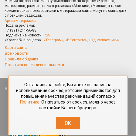
Мнения авторов статей, опубликованных на портале «Красраб»,
материалов, размещённых в разделах «Мнения», «Молва», а также
комментариев пользователей к материалам сайта могут не совпадать
с позицией редакции.
Архив материалов
Подача рекламы:
+7 (391) 211-56-88
Подписка на новости:
RSS
«Красраб» в соцсетях:
«Телеграм»
,
«ВКонтакте»
,
«Одноклассники»
Карта сайта
Все новости
Правила общения
Политика конфиденциальности
Оставаясь на сайте, Вы даете согласие на
Все права защищены. Любые материалы, размещённые на портале
использование cookies, которые применяются для
«Красраб.ру» сотрудниками редакции, нештатными авторами
повышения качества рекомендаций согласно
и читателями, являются объектами авторского права. Полное или
Политике
. Отказаться от cookies, можно через
частичное использование материалов, размещённых на портале
настройки Вашего браузера.
«Красраб.ру», допускается только с письменного согласия редакции
с указанием ссылки на источник. Все вопросы можно задать
по адресу
redaktor@krasrab.krsn.ru
.
OK