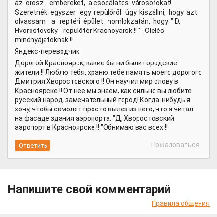
az orosz embereket, a csodálatos városotokat!
Szeretnék egyszer egy repülőről úgy kiszállni, hogy azt
olvassam a reptéri épület homlokzatán, hogy " D,
Hvorostovsky repülőtér Krasnoyarsk !! " Ölelés
mindnyájatoknak !!
Яндекс-переводчик:
Дорогой Красноярск, какие бы ни были городские
жители !! Люблю тебя, храню тебе память моего дорогого
Дмитрия Хворостовского !! Он научил мир слову в
Красноярске !! От нее мы знаем, как сильно вы любите
русский народ, замечательный город! Когда-нибудь я
хочу, чтобы самолет просто вылез из него, что я читал
на фасаде здания аэропорта: "Д, Хворостовский
аэропорт в Красноярске !! "Обнимаю вас всех !!
Пожаловаться
Напишите свой комментарий
Правила общения