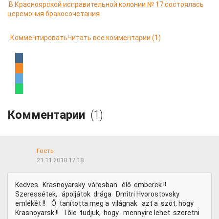
В Красноярской исправительной колонии № 17 состоялась
церемония бракосочетания
Комментировать
Читать все комментарии
(1)
Комментарии
(1)
Гость
21.11.2018 17:18
Kedves Krasnoyarsky városban élő emberek !!
Szeressétek, ápoljátok drága Dmitri Hvorostovsky
emlékét !! Ő tanította meg a világnak azt a szót, hogy
Krasnoyarsk !! Tőle tudjuk, hogy mennyire lehet szeretni