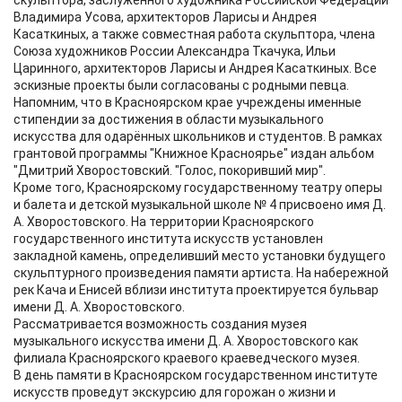
скульптора, заслуженного художника Российской Федерации
Владимира Усова, архитекторов Ларисы и Андрея
Касаткиных, а также совместная работа скульптора, члена
Союза художников России Александра Ткачука, Ильи
Царинного, архитекторов Ларисы и Андрея Касаткиных. Все
эскизные проекты были согласованы с родными певца.
Напомним, что в Красноярском крае учреждены именные
стипендии за достижения в области музыкального
искусства для одарённых школьников и студентов. В рамках
грантовой программы "Книжное Красноярье" издан альбом
"Дмитрий Хворостовский. "Голос, покоривший мир".
Кроме того, Красноярскому государственному театру оперы
и балета и детской музыкальной школе № 4 присвоено имя Д.
А. Хворостовского. На территории Красноярского
государственного института искусств установлен
закладной камень, определивший место установки будущего
скульптурного произведения памяти артиста. На набережной
рек Кача и Енисей вблизи института проектируется бульвар
имени Д. А. Хворостовского.
Рассматривается возможность создания музея
музыкального искусства имени Д. А. Хворостовского как
филиала Красноярского краевого краеведческого музея.
В день памяти в Красноярском государственном институте
искусств проведут экскурсию для горожан о жизни и