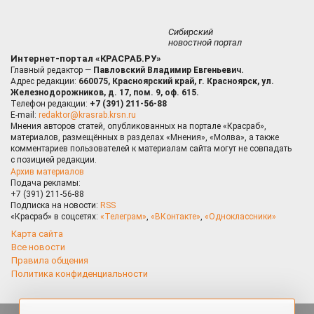
Сибирский
новостной портал
Интернет-портал «КРАСРАБ.РУ»
Главный редактор —
Павловский Владимир Евгеньевич.
Адрес редакции:
660075, Красноярский край, г. Красноярск, ул.
Железнодорожников, д. 17, пом. 9, оф. 615.
Телефон редакции:
+7 (391) 211-56-88
E-mail:
redaktor@krasrab.krsn.ru
Мнения авторов статей, опубликованных на портале «Красраб»,
материалов, размещённых в разделах «Мнения», «Молва», а также
комментариев пользователей к материалам сайта могут не совпадать
с позицией редакции.
Архив материалов
Подача рекламы:
+7 (391) 211-56-88
Подписка на новости:
RSS
«Красраб» в соцсетях:
«Телеграм»
,
«ВКонтакте»
,
«Одноклассники»
Карта сайта
Все новости
Правила общения
Политика конфиденциальности