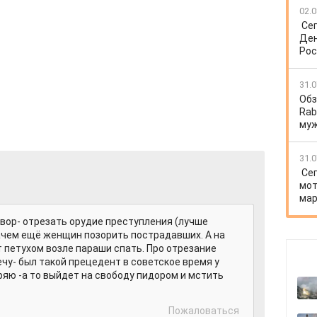
02.0
Се
Ден
Рос
31.0
Обз
Rab
му
31.0
Се
мот
мар
вор- отрезать орудие преступления (лучше
зачем ещё женщин позорить пострадавших. А на
ет петухом возле параши спать. Про отрезание
чу- был такой прецедент в советское время у
ряю -а то выйдет на свободу пидором и мстить
Пожаловаться