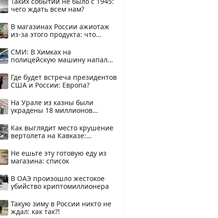
Таких событий не было с 1945:
чего ждать всем нам?
В магазинах России ажиотаж
из-за этого продукта: что
купить?
СМИ: В Химках на
полицейскую машину напали
и подожгли.
Где будет встреча президентов
США и России: Европа?
На Урале из казны были
украдены 18 миллионов
рублей
Как выглядит место крушение
вертолета на Кавказе:
смотреть
Не ешьте эту готовую еду из
магазина: список
В ОАЭ произошло жестокое
убийство криптомиллионера
Такую зиму в России никто не
ждал: как так?!