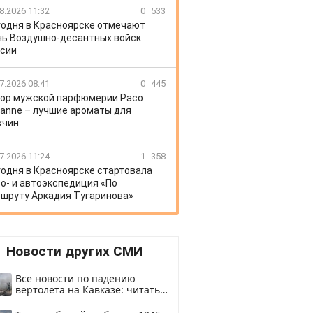
8.2026 11:32
0
533
годня в Красноярске отмечают
ь Воздушно-десантных войск
сии
7.2026 08:41
0
445
ор мужской парфюмерии Paco
anne – лучшие ароматы для
жчин
7.2026 11:24
1
358
годня в Красноярске стартовала
о- и автоэкспедиция «По
шруту Аркадия Тугаринова»
Новости других СМИ
Все новости по падению
вертолета на Кавказе: читать
здесь