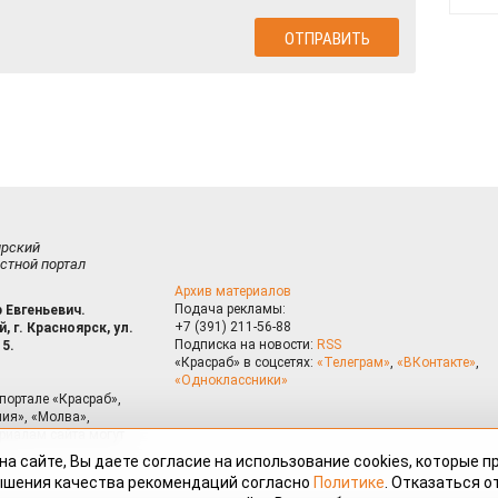
ирский
стной портал
Архив материалов
Подача рекламы:
 Евгеньевич.
+7 (391) 211-56-88
, г. Красноярск, ул.
Подписка на новости:
RSS
15.
«Красраб» в соцсетях:
«Телеграм»
,
«ВКонтакте»
,
«Одноклассники»
портале «Красраб»,
ия», «Молва»,
риалам сайта могут
на сайте, Вы даете согласие на использование cookies, которые 
ышения качества рекомендаций согласно
Политике
. Отказаться от