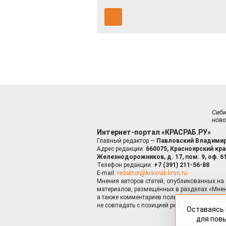
Сиб
ново
Интернет-портал «КРАСРАБ.РУ»
Главный редактор —
Павловский Владимир
Адрес редакции:
660075, Красноярский край
Железнодорожников, д. 17, пом. 9, оф. 6
Телефон редакции:
+7 (391) 211-56-88
E-mail:
redaktor@krasrab.krsn.ru
Мнения авторов статей, опубликованных на 
материалов, размещённых в разделах «Мнен
а также комментариев пользователей к мате
не совпадать с позицией редакции.
Оставаясь 
для пов