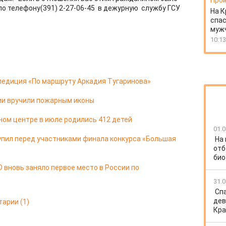
Прои
по телефону(391) 2-27-06-45 в дежурную службу ГСУ
На К
спас
муж
10:13
педиция «По маршруту Аркадия Тугаринова»
ии вручили пожарным иконы
ом центре в июле родились 412 детей
01.0
упил перед участниками финала конкурса «Большая
На
отб
био
 вновь заняло первое место в России по
31.0
Спа
дев
тарии
(1)
Кра