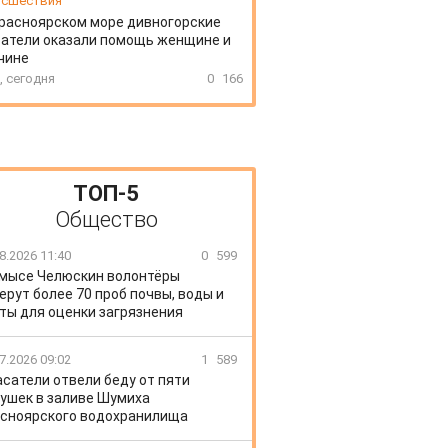
сшествия
расноярском море дивногорские
атели оказали помощь женщине и
чине
, сегодня
0
166
ТОП-5
Общество
8.2026 11:40
0
599
 мысе Челюскин волонтёры
ерут более 70 проб почвы, воды и
ты для оценки загрязнения
7.2026 09:02
1
589
сатели отвели беду от пяти
ушек в заливе Шумиха
сноярского водохранилища