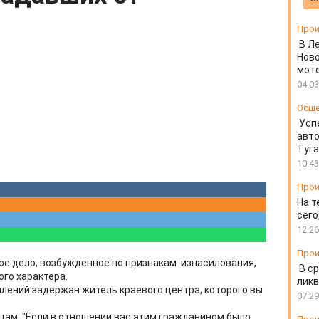
Прои
В Л
Ново
мот
04:03
Общ
Усп
авто
Туг
10:43
Прои
На т
сего
12:26
Прои
ое дело, возбужденное по признакам изнасилования,
В ср
го характера.
ликв
лений задержан житель краевого центра, которого вы
07:29
ам: "Если в отношении вас этим гражданином было