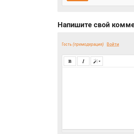
Напишите свой комм
Гость
(премодерация)
Войти