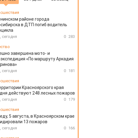
сшествия
енинском районе города
сибирска в ДТП погиб водитель
оцикла
, сегодня
0
283
ество
ешно завершена мото- и
экспедиция «По маршруту Аркадия
аринова»
, сегодня
0
181
сшествия
ерритории Красноярского края
дня действуют 248 лесных пожаров
, сегодня
0
179
сшествия
еду, 5 августа, в Красноярском крае
идировали 13 пожаров
, сегодня
0
166