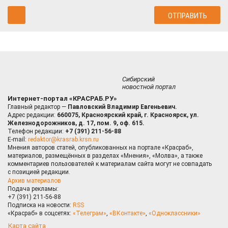
Сибирский
новостной портал
Интернет-портал «КРАСРАБ.РУ»
Главный редактор —
Павловский Владимир Евгеньевич.
Адрес редакции:
660075, Красноярский край, г. Красноярск, ул.
Железнодорожников, д. 17, пом. 9, оф. 615.
Телефон редакции:
+7 (391) 211-56-88
E-mail:
redaktor@krasrab.krsn.ru
Мнения авторов статей, опубликованных на портале «Красраб»,
материалов, размещённых в разделах «Мнения», «Молва», а также
комментариев пользователей к материалам сайта могут не совпадать
с позицией редакции.
Архив материалов
Подача рекламы:
+7 (391) 211-56-88
Подписка на новости:
RSS
«Красраб» в соцсетях:
«Телеграм»
,
«ВКонтакте»
,
«Одноклассники»
Карта сайта