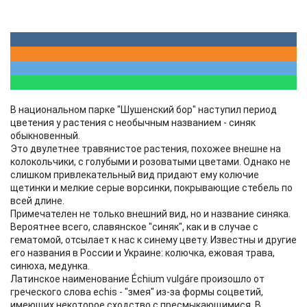
В национальном парке "Шушенский бор" наступил период
цветения у растения с необычным названием - синяк
обыкновенный.
Это двулетнее травянистое растения, похожее внешне на
колокольчики, с голубыми и розоватыми цветами. Однако не
слишком привлекательный вид придают ему колючие
щетинки и мелкие серые ворсинки, покрывающие стебель по
всей длине.
Примечателен не только внешний вид, но и название синяка.
Вероятнее всего, славянское "синяк", как и в случае с
гематомой, отсылает к нас к синему цвету. Известны и другие
его названия в России и Украине: колючка, ежовая трава,
синюха, медунка.
Латинское наименование Échium vulgáre произошло от
греческого слова echis - "змея" из-за формы соцветий,
имеющих некоторое сходство с пресмыкающимися. В