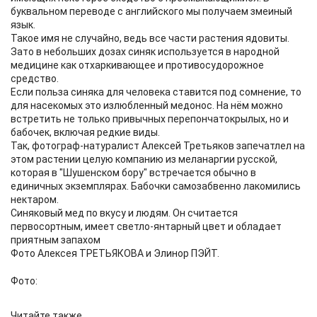
буквальном переводе с английского мы получаем змеиный
язык.
Такое имя не случайно, ведь все части растения ядовиты.
Зато в небольших дозах синяк используется в народной
медицине как отхаркивающее и противосудорожное
средство.
Если польза синяка для человека ставится под сомнение, то
для насекомых это излюбленный медонос. На нём можно
встретить не только привычных перепончатокрылых, но и
бабочек, включая редкие виды.
Так, фотограф-натуралист Алексей Третьяков запечатлел на
этом растении целую компанию из меланаргии русской,
которая в "Шушенском бору" встречается обычно в
единичных экземплярах. Бабочки самозабвенно лакомились
нектаром.
Синяковый мед по вкусу и людям. Он считается
первосортным, имеет светло-янтарный цвет и обладает
приятным запахом
Фото Алексея ТРЕТЬЯКОВА и Элинор ПЭЙТ.
Фото:
Читайте также