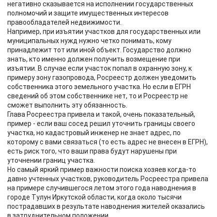
негативно сказывается на исполнении государственных
полномочий и защите имущественных интересов
правообладателей недвижимости.
Например, при изъятии участков для государственных или
муниципальных нужд нужно четко понимать, кому
принадлежит тот или иной объект. Государство должно
знать, кто именно должен получить возмещение при
изъятии. В случае если участок попал в охранную зону, к
примеру зону газопровода, Росреестр должен уведомить
собственника этого земельного участка. Но если в ЕГРН
сведений об этом собственнике нет, то и Росреестр не
сможет выполнить эту обязанность.
Глава Росреестра привела и такой, очень показательный,
пример - если ваш сосед решил уточнить границы своего
участка, но кадастровый инженер не знает адрес, по
которому с вами связаться (то есть адрес не внесен в ЕГРН),
есть риск того, что ваши права будут нарушены при
уточнении границ участка.
Но самый яркий пример важности поиска хозяев когда-то
давно учтенных участков, руководитель Росреестра привела
на примере случившегося летом этого года наводнения в
городе Тулун Иркутской области, когда около тысячи
пострадавших в результате наводнения жителей оказались
в затруднительном положении.