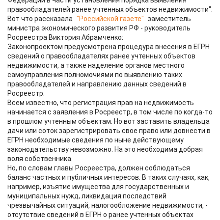
Федерации в части установления порядка выявления
правообладателей ранее учтенных объектов недвижимости".
Вот что рассказала
"Российской газете"
заместитель
министра экономического развития РФ - руководитель
Росреестра Виктория Абрамченко:
Законопроектом предусмотрена процедура внесения в ЕГРН
сведений о правообладателях ранее учтенных объектов
недвижимости, а также наделение органов местного
самоуправления полномочиями по выявлению таких
правообладателей и направлению данных сведений в
Росреестр.
Всем известно, что регистрация прав на недвижимость
начинается с заявления в Росреестр, в том числе по когда-то
в прошлом учтенным объектам. Но вот заставить владельца
дачи или соток зарегистрировать свое право или довнести в
ЕГРН необходимые сведения по ныне действующему
законодательству невозможно. На это необходима добрая
воля собственника.
Но, по словам главы Росреестра, должен соблюдаться
баланс частных и публичных интересов. В таких случаях, как,
например, изъятие имущества для государственных и
муниципальных нужд, ликвидация последствий
чрезвычайных ситуаций, налогообложение недвижимости, -
отсутствие сведений в ЕГРН о ранее учтенных объектах