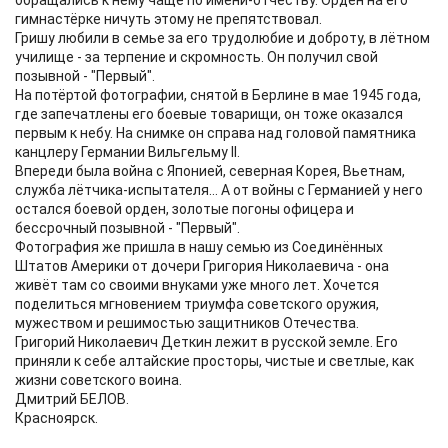
обращались к нему чаще по имени-отчеству. Орден на его
гимнастёрке ничуть этому не препятствовал.
Гришу любили в семье за его трудолюбие и доброту, в лётном
училище - за терпение и скромность. Он получил свой
позывной - "Первый".
На потёртой фотографии, снятой в Берлине в мае 1945 года,
где запечатлены его боевые товарищи, он тоже оказался
первым к небу. На снимке он справа над головой памятника
канцлеру Германии Вильгельму II.
Впереди была война с Японией, северная Корея, Вьетнам,
служба лётчика-испытателя... А от войны с Германией у него
остался боевой орден, золотые погоны офицера и
бессрочный позывной - "Первый".
Фотография же пришла в нашу семью из Соединённых
Штатов Америки от дочери Григория Николаевича - она
живёт там со своими внуками уже много лет. Хочется
поделиться мгновением триумфа советского оружия,
мужеством и решимостью защитников Отечества.
Григорий Николаевич Деткин лежит в русской земле. Его
приняли к себе алтайские просторы, чистые и светлые, как
жизни советского воина.
Дмитрий БЕЛОВ.
Красноярск.