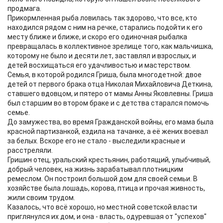
продмага.
Прикормленная рыба ловилась так здорово, что все, кто
находился рядом с ним на речке, старались подойти к его
месту ближе и ближе, и скоро его одиночная рыбалка
превращалась в коллективное зрелище того, как мальчишка,
которому не было и десяти лет, заставлял и взрослых, и
детей восхищаться его удачливостью и мастерством.
Семья, в которой родился Гриша, была многодетной: двое
детей от первого брака отца Николая Михайловича Деткина,
ставшего вдовцом, и пятеро от мамы Анны Яковлевны. Гриша
был старшим во втором браке и с детства старался помочь
семье.
До замужества, во время Гражданской войны, его мама была
красной партизанкой, ездила на тачанке, а её жених воевал
за белых. Вскоре его не стало - выследили красные и
расстреляли.
Гришин отец, уральский крестьянин, работящий, улыбчивый,
добрый человек, на жизнь зарабатывал плотницким
ремеслом. Он построил большой дом для своей семьи. В
хозяйстве была лошадь, корова, птица и прочая живность,
жили своим трудом.
Казалось, что всё хорошо, но местной советской власти
приглянулся их дом, и она - власть, одуревшая от "успехов"