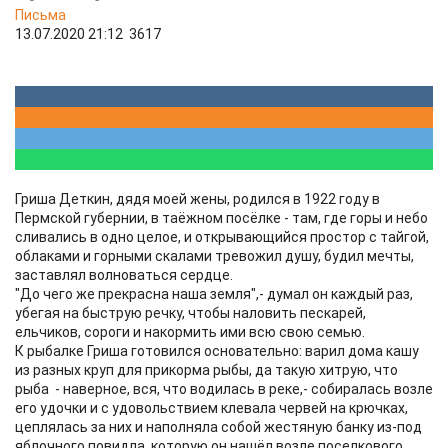
Письма
13.07.2020 21:12
3617
Гриша Деткин, дядя моей жены, родился в 1922 году в
Пермской губернии, в таёжном посёлке - там, где горы и небо
сливались в одно целое, и открывающийся простор с тайгой,
облаками и горными скалами тревожил душу, будил мечты,
заставлял волноваться сердце.
"До чего же прекрасна наша земля",- думал он каждый раз,
убегая на быструю речку, чтобы наловить пескарей,
ельчиков, сороги и накормить ими всю свою семью.
К рыбалке Гриша готовился основательно: варил дома кашу
из разных круп для прикорма рыбы, да такую хитрую, что
рыба - наверное, вся, что водилась в реке,- собиралась возле
его удочки и с удовольствием клевала червей на крючках,
цеплялась за них и наполняла собой жестяную банку из-под
яблочного повидла, которую он нашёл возле поселкового