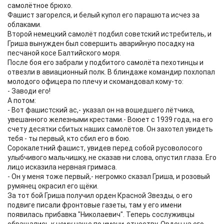
самолётное брюхо.
Фашист загорелся, и белый купол его парашюта исчез за
облаками.
Второй немецкий самолёт подбил советский истребитель, и
Гриша вынужден был совершить аварийную посадку на
песчаной косе Балтийского моря.
После боя его забрали у подбитого самолёта пехотинцы и
отвезли в авиационный полк. В блиндаже командир похлопал
молодого офицера по плечу и скомандовал кому-то:
- Заводи его!
А потом:
- Вот фашистский ас,- указал он на вошедшего лётчика,
увешанного железными крестами.- Воюет с 1939 года, на его
счету десятки сбитых наших самолётов. Он захотел увидеть
тебя - ты первый, кто сбил его в бою.
Сорокалетний фашист, увидев перед собой русоволосого
улыбчивого мальчишку, не сказав ни слова, опустил глаза. Его
лицо исказила нервная гримаса.
- Он у меня тоже первый,- негромко сказал Гриша, и розовый
румянец окрасил его щёки.
За тот бой Гриша получил орден Красной Звезды, о его
подвиге писали фронтовые газеты, там у его имени
появилась прибавка "Николаевич". Теперь сослуживцы