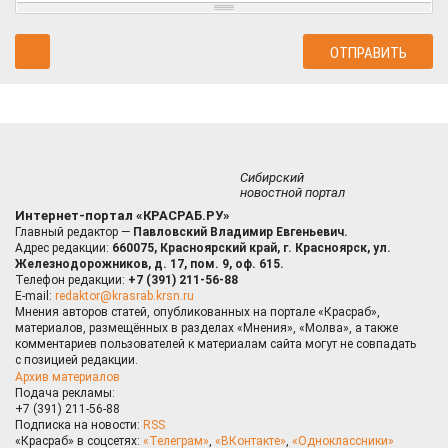
Сибирский
новостной портал
Интернет-портал «КРАСРАБ.РУ»
Главный редактор —
Павловский Владимир Евгеньевич.
Адрес редакции:
660075, Красноярский край, г. Красноярск, ул.
Железнодорожников, д. 17, пом. 9, оф. 615.
Телефон редакции:
+7 (391) 211-56-88
E-mail:
redaktor@krasrab.krsn.ru
Мнения авторов статей, опубликованных на портале «Красраб»,
материалов, размещённых в разделах «Мнения», «Молва», а также
комментариев пользователей к материалам сайта могут не совпадать
с позицией редакции.
Архив материалов
Подача рекламы:
+7 (391) 211-56-88
Подписка на новости:
RSS
«Красраб» в соцсетях:
«Телеграм»
,
«ВКонтакте»
,
«Одноклассники»