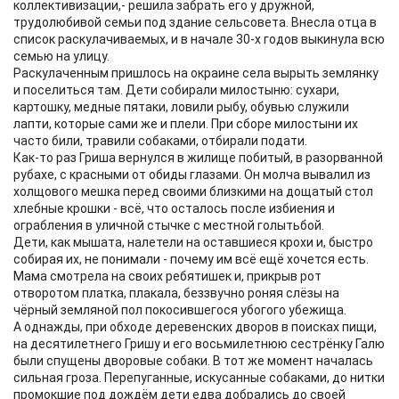
коллективизации,- решила забрать его у дружной,
трудолюбивой семьи под здание сельсовета. Внесла отца в
список раскулачиваемых, и в начале 30-х годов выкинула всю
семью на улицу.
Раскулаченным пришлось на окраине села вырыть землянку
и поселиться там. Дети собирали милостыню: сухари,
картошку, медные пятаки, ловили рыбу, обувью служили
лапти, которые сами же и плели. При сборе милостыни их
часто били, травили собаками, отбирали подати.
Как-то раз Гриша вернулся в жилище побитый, в разорванной
рубахе, с красными от обиды глазами. Он молча вывалил из
холщового мешка перед своими близкими на дощатый стол
хлебные крошки - всё, что осталось после избиения и
ограбления в уличной стычке с местной голытьбой.
Дети, как мышата, налетели на оставшиеся крохи и, быстро
собирая их, не понимали - почему им всё ещё хочется есть.
Мама смотрела на своих ребятишек и, прикрыв рот
отворотом платка, плакала, беззвучно роняя слёзы на
чёрный земляной пол покосившегося убогого убежища.
А однажды, при обходе деревенских дворов в поисках пищи,
на десятилетнего Гришу и его восьмилетнюю сестрёнку Галю
были спущены дворовые собаки. В тот же момент началась
сильная гроза. Перепуганные, искусанные собаками, до нитки
промокшие под дождём дети едва добрались до своей