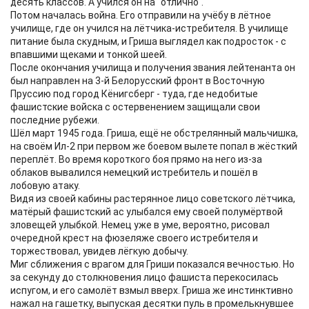
десять классов. А учился он на "отлично".
Потом началась война. Его отправили на учёбу в лётное
училище, где он учился на лётчика-истребителя. В училище
питание была скудным, и Гриша выглядел как подросток - с
впавшими щеками и тонкой шеей.
После окончания училища и получения звания лейтенанта он
был направлен на 3-й Белорусский фронт в Восточную
Пруссию под город Кёнигсберг - туда, где недобитые
фашистские войска с остервенением защищали свои
последние рубежи.
Шёл март 1945 года. Гриша, ещё не обстрелянный мальчишка,
на своём Ил-2 при первом же боевом вылете попал в жёсткий
переплёт. Во время короткого боя прямо на него из-за
облаков вывалился немецкий истребитель и пошёл в
лобовую атаку.
Видя из своей кабины растерянное лицо советского лётчика,
матёрый фашистский ас улыбался ему своей полумёртвой
зловещей улыбкой. Немец уже в уме, вероятно, рисовал
очередной крест на фюзеляже своего истребителя и
торжествовал, увидев лёгкую добычу.
Миг сближения с врагом для Гриши показался вечностью. Но
за секунду до столкновения лицо фашиста перекосилась
испугом, и его самолёт взмыл вверх. Гриша же инстинктивно
нажал на гашетку, выпуская десятки пуль в промелькнувшее