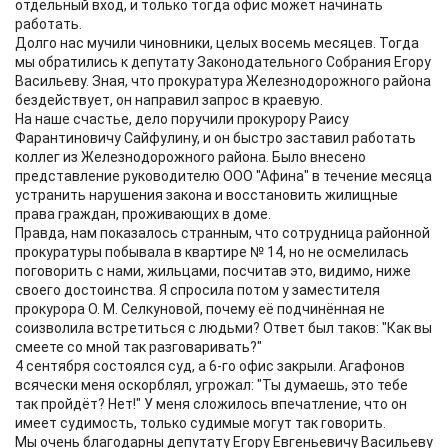
отдельный вход, и только тогда офис может начинать
работать.
Долго нас мучили чиновники, целых восемь месяцев. Тогда
мы обратились к депутату Законодательного Собрания Егору
Васильеву. Зная, что прокуратура Железнодорожного района
бездействует, он направил запрос в краевую.
На наше счастье, дело поручили прокурору Раису
Фарантиновичу Сайфулину, и он быстро заставил работать
коллег из Железнодорожного района. Было внесено
представление руководителю ООО "Афина" в течение месяца
устранить нарушения закона и восстановить жилищные
права граждан, проживающих в доме.
Правда, нам показалось странным, что сотрудница районной
прокуратуры побывала в квартире № 14, но не осмелилась
поговорить с нами, жильцами, посчитав это, видимо, ниже
своего достоинства. Я спросила потом у заместителя
прокурора О. М. Селкуновой, почему её подчинённая не
соизволила встретиться с людьми? Ответ был таков: "Как вы
смеете со мной так разговаривать?"
4 сентября состоялся суд, а 6-го офис закрыли. Агафонов
всячески меня оскорблял, угрожал: "Ты думаешь, это тебе
так пройдёт? Нет!" У меня сложилось впечатление, что он
имеет судимость, только судимые могут так говорить.
Мы очень благодарны депутату Егору Евгеньевичу Васильеву