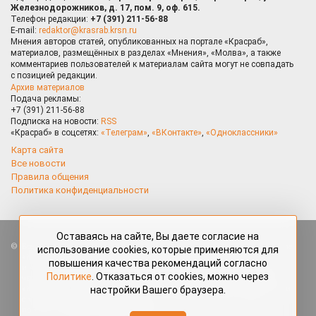
Железнодорожников, д. 17, пом. 9, оф. 615.
Телефон редакции:
+7 (391) 211-56-88
E-mail:
redaktor@krasrab.krsn.ru
Мнения авторов статей, опубликованных на портале «Красраб»,
материалов, размещённых в разделах «Мнения», «Молва», а также
комментариев пользователей к материалам сайта могут не совпадать
с позицией редакции.
Архив материалов
Подача рекламы:
+7 (391) 211-56-88
Подписка на новости:
RSS
«Красраб» в соцсетях:
«Телеграм»
,
«ВКонтакте»
,
«Одноклассники»
Карта сайта
Все новости
Правила общения
Политика конфиденциальности
Оставаясь на сайте, Вы даете согласие на
Все права защищены. Любые материалы, размещённые на портале
использование cookies, которые применяются для
«Красраб.ру» сотрудниками редакции, нештатными авторами
повышения качества рекомендаций согласно
и читателями, являются объектами авторского права. Полное или
Политике
. Отказаться от cookies, можно через
частичное использование материалов, размещённых на портале
настройки Вашего браузера.
«Красраб.ру», допускается только с письменного согласия редакции
с указанием ссылки на источник. Все вопросы можно задать
по адресу
redaktor@krasrab.krsn.ru
.