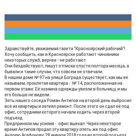
Здравствуйте, уважаемая газета "Красноярский рабочий"!
Хочу сообщить, как в Красноярске работают чиновники
некоторых служб, вернее - не работают.
Они бездействуют, пишут отписки спустя полтора месяца, а
бывали и такие случаи, что совсем не отвечали.
В нашем доме № 97 на улице Бограда существует, как мы её
называем, проклятая квартира - № 14, расположенная на
первом этаже. Её хозяина однажды увезли в больницу, и мы
его больше не видели.
Зять нашего соседа Роман Антипов на второй день выбросил
всё из квартиры и затеял ремонт. После этого он сдал её под
офис, сотрудники которого начали ходить через второй
подъезд.
Предприняли мы усилия - офис выехал. Через некоторое
время Антипов продал эту квартиру опять же под офис
Андрею Агафонову. 28 января 2018 года во второй подъезд