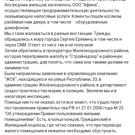
без ведома жильцов заселилось ООО "Афина",
осуществляющее предпринимательскую деятельности,
оказывающее налоговые услуги. Клиенты пошли косяком,
разбивая нам двери, в том числе - оборудованные
домофоном.
Мы стали жаловаться в разные инстанции. Трижды
обращались к мэру города Сергею Ерёмину, в том числе и
через СМИ. Ответ от него так и не получили.
Затем обратились в прокуратуру Железнодорожного района,
которая переправила жалобу в "Стройнадзор" и районную
администрацию, дав понять, что сама она такими делами не
занимается.
Были направлены заявления в управляющую компанию
"ЖСК", находящуюся на улице Республики, 33, в
администрацию Железнодорожного района, в департамент
градостроительства мэрии, в полицию. Звонили мы и в
налоговую инспекцию.
Помощи никто не оказал, хотя все знают, что существует
постановление правительства РФ от 21.01.2006 года № 25
"Об утверждении Правил пользования жилыми
помещениями". Есть, в конце концов, Гражданский и
Жилищный кодексы, где чётко сказано, что при переводе
жилого помещения в нежилое необходимо обустроить