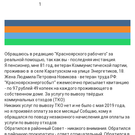
1
Обращаюсь в редакцию "Красноярского рабочего" за
реальной помощью, так как вы - последняя инстанция.
Я пенсионер, мне 81 год, ветеран Коммунистической партии,
проживаю в в селе Каратузском на улице Энергетиков, 18.
Жена Людмила Петровна Новикова - ветеран труда РФ.
"Красноярскэнергосбыт" ежемесячно присылает квитанцию
- по 97 рублей 49 копеек на каждого проживающего в
собственном доме. За услугу по вывозу твёрдых
коммунальных отходов (ТКО).
Никаких услуг по вывозу ТКО нет и не было с мая 2019 года,
но я произвёл оплату за все месяцы! Собщаю, кому я
обращался по поводу незаконного начисления для оплаты за
услуги по вывозу отходов.
Обратился в районный Совет - никакого внимания. Обратился
в районную прокуратуру - ответ отрицательный. Обратился в