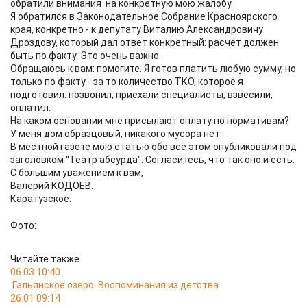
обратили внимания на конкретную мою жалобу.
Я обратился в Законодательное Собрание Красноярского
края, конкретно - к депутату Виталию Александровичу
Дроздову, который дал ответ конкретный: расчёт должен
быть по факту. Это очень важно.
Обращаюсь к вам: помогите. Я готов платить любую сумму, но
только по факту - за то количество ТКО, которое я
подготовил: позвонил, приехали специалисты, взвесили,
оплатил.
На каком основании мне присылают оплату по нормативам?
У меня дом образцовый, никакого мусора нет.
В местной газете мою статью обо всё этом опубликовали под
заголовком "Театр абсурда". Согласитесь, что так оно и есть.
С большим уважением к вам,
Валерий КОДОЕВ.
Каратузское.
Фото:
Читайте также
06.03 10:40
Гальянское озеро. Воспоминания из детства
26.01 09:14