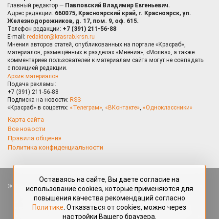
Главный редактор —
Павловский Владимир Евгеньевич.
Адрес редакции:
660075, Красноярский край, г. Красноярск, ул.
Железнодорожников, д. 17, пом. 9, оф. 615.
Телефон редакции:
+7 (391) 211-56-88
E-mail:
redaktor@krasrab.krsn.ru
Мнения авторов статей, опубликованных на портале «Красраб»,
материалов, размещённых в разделах «Мнения», «Молва», а также
комментариев пользователей к материалам сайта могут не совпадать
с позицией редакции.
Архив материалов
Подача рекламы:
+7 (391) 211-56-88
Подписка на новости:
RSS
«Красраб» в соцсетях:
«Телеграм»
,
«ВКонтакте»
,
«Одноклассники»
Карта сайта
Все новости
Правила общения
Политика конфиденциальности
Оставаясь на сайте, Вы даете согласие на
Все права защищены. Любые материалы, размещённые на портале
использование cookies, которые применяются для
«Красраб.ру» сотрудниками редакции, нештатными авторами
повышения качества рекомендаций согласно
и читателями, являются объектами авторского права. Полное или
Политике
. Отказаться от cookies, можно через
частичное использование материалов, размещённых на портале
настройки Вашего браузера.
«Красраб.ру», допускается только с письменного согласия редакции