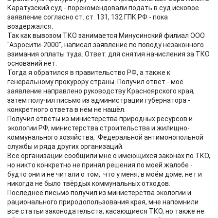
Каратузский суд - порекомендовали подать в суд исковое
заявление согласно ст. ст. 131, 132 ГПК РФ - пока
воздержался.
Так как вывозом ТКО занимается Минусинский филиал ООО
"Аэросити-2000", написал заявление по поводу незаконного
взимания оплаты туда. Ответ: для снятия начисления за ТКО
оснований нет.
Тогда я обратился в правительство РФ, а также к
генеральному прокурору страны. Получил ответ - моё
заявление направлено руководству Красноярского края,
затем получил письмо из администрации губернатора -
конкретного ответа в нём не нашёл.
Получил ответы из министерства природных ресурсов и
экологии РФ, министерства строительства и жилищно-
коммунального хозяйства, Федеральной антимонопольной
службы и ряда других организаций.
Все организации сообщили мне о имеющихся законах по ТКО,
но никто конкретно не принял решения по моей жалобе -
будто они и не читали о том, что у меня, в моём доме, нет и
никогда не было твёрдых коммунальных отходов.
Последнее письмо получил из министерства экологии и
рационального природопользования края, мне напомнили
все статьи законодательста, касающиеся ТКО, но также не