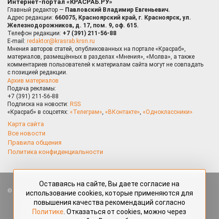
Интернет-портал «КРАСРАБ.РУ»
Главный редактор —
Павловский Владимир Евгеньевич.
Адрес редакции:
660075, Красноярский край, г. Красноярск, ул.
Железнодорожников, д. 17, пом. 9, оф. 615.
Телефон редакции:
+7 (391) 211-56-88
E-mail:
redaktor@krasrab.krsn.ru
Мнения авторов статей, опубликованных на портале «Красраб»,
материалов, размещённых в разделах «Мнения», «Молва», а также
комментариев пользователей к материалам сайта могут не совпадать
с позицией редакции.
Архив материалов
Подача рекламы:
+7 (391) 211-56-88
Подписка на новости:
RSS
«Красраб» в соцсетях:
«Телеграм»
,
«ВКонтакте»
,
«Одноклассники»
Карта сайта
Все новости
Правила общения
Политика конфиденциальности
Оставаясь на сайте, Вы даете согласие на
Все права защищены. Любые материалы, размещённые на портале
использование cookies, которые применяются для
«Красраб.ру» сотрудниками редакции, нештатными авторами
повышения качества рекомендаций согласно
и читателями, являются объектами авторского права. Полное или
Политике
. Отказаться от cookies, можно через
частичное использование материалов, размещённых на портале