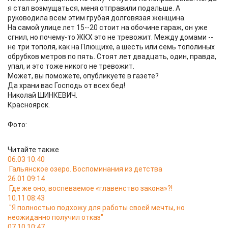
я стал возмущаться, меня отправили подальше. А
руководила всем этим грубая долговязая женщина.
На самой улице лет 15--20 стоит на обочине гараж, он уже
сгнил, но почему-то ЖКХ это не тревожит. Между домами --
не три тополя, как на Плющихе, а шесть или семь тополиных
обрубков метров по пять. Стоят лет двадцать, один, правда,
упал, и это тоже никого не тревожит.
Может, вы поможете, опубликуете в газете?
Да храни вас Господь от всех бед!
Николай ШИНКЕВИЧ.
Красноярск.
Фото:
Читайте также
06.03 10:40
Гальянское озеро. Воспоминания из детства
26.01 09:14
Где же оно, воспеваемое «главенство закона»?!
10.11 08:43
"Я полностью подхожу для работы своей мечты, но
неожиданно получил отказ"
07.10 10:47