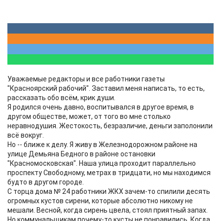
Уважаемые редакторы и все работники газеты
"Красноярский рабочий". Заставил меня написать, то есть,
рассказать обо всём, крик души.
Я родился очень давно, воспитывался в другое время, в
другом обществе, может, от того во мне столько
неравнодушия. Жестокость, безразличие, деньги заполонили
всё вокруг.
Но -- ближе к делу. Я живу в Железнодорожном районе на
улице Демьяна Бедного в районе остановки
"Красномосковская". Наша улица проходит параллельно
проспекту Свободному, метрах в тридцати, но мы находимся
будто в другом городе.
С торца дома № 24 работники ЖКХ зачем-то спилили десять
огромных кустов сирени, которые абсолютно никому не
мешали. Весной, когда сирень цвела, стоял приятный запах.
Но коммунальщикам почему-то кусты не понравились. Когда