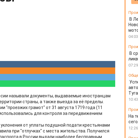
Прои
В Л
Ново
мот
04:03
Прои
В ср
ликв
07:29
Общ
Усп
авто
Туг
России называли документы, выдаваемые иностранцам
10:43
ерритории страны, а также выезда за её пределы.
нии "проезжих грамот" от 31 августа 1719 года (11
Прои
 использовались для контроля за передвижением
На т
сего
 уклонения от уплаты подушной подати крестьянами
12:26
вила при "отлучках" с места жительства. Получился
 паспорта в России выдали наиболее бесправным