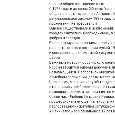
членам общества - крепостным.
С 1763 года и до конца XIX века "пас
сбора паспортных пошлин. А с конца 
регулировалась законом 1897 года, п
проживания не требовался.
Однако существовали и исключения: 
городах считались необходимыми, в 
фабрик и заводов.
В паспорт мужчины записывалась же
паспорта только с согласия мужей. "
и совершеннолетним, такой документ
двора.
Важным в истории российского паспор
России вводится единый документ, 
называющийся "Паспортной книжкой".
семейном положении, детях, месте ж
Шло время, менялись службы, выдава
становились всё более защищёнными 
помощью техники, а вот принцип не м
Среди них - Любовь Петровна Редько
профессиональную деятельность, ник
паспорта многих жителей Октябрьско
А начиналось всё банально: в 17 лет