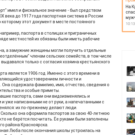
Прои
На К
порт" имел и фискальное значение - был средством
спас
XIX века до 1917 года паспортная система в России
муж
о которому этот документ в месте постоянного
10:13
например, паспорта в столицах и приграничных
ряде местностей их обязаны были иметь рабочие
на, а замужние женщины могли получить отдельные
Неотделённым" членам сельских семейств, в том числе
 выдавался только с согласия хозяина крестьянского
та является 1906 год. Именно с этого времени в
являющийся удостоверением личности и
 Она содержала фамилию, имя, отчество, сведения о
ительства и особые приметы.
вшие паспорта, сами они видоизменялись и
и уже написанными не от руки, а напечатанными с
енялся: их по-прежнему делают люди.
. Сколько она оформила паспортов за свою 40-летнюю
то не берётся посчитать. Ёе руками были заполнены
го района Красноярска.
 юная Люба после окончания школы устроилась на