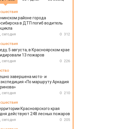
сшествия
енинском районе города
сибирска в ДТП погиб водитель
оцикла
, сегодня
0
312
сшествия
еду, 5 августа, в Красноярском крае
идировали 13 пожаров
, сегодня
0
226
ество
ешно завершена мото- и
экспедиция «По маршруту Аркадия
аринова»
, сегодня
0
210
сшествия
ерритории Красноярского края
дня действуют 248 лесных пожаров
, сегодня
0
205