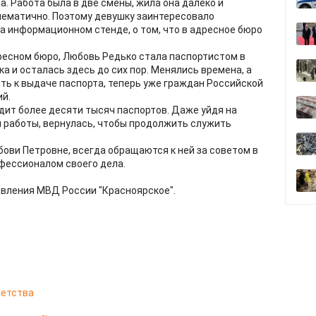
а. Работа была в две смены, жила она далеко и
лематично. Поэтому девушку заинтересовало
 информационном стенде, о том, что в адресное бюро
адресном бюро, Любовь Редько стала паспортистом в
 и осталась здесь до сих пор. Менялись времена, а
ь к выдаче паспорта, теперь уже граждан Российской
ий.
дит более десяти тысяч паспортов. Даже уйдя на
й работы, вернулась, чтобы продолжить служить
бови Петровне, всегда обращаются к ней за советом в
фессионалом своего дела.
авления МВД России "Красноярское".
 детства