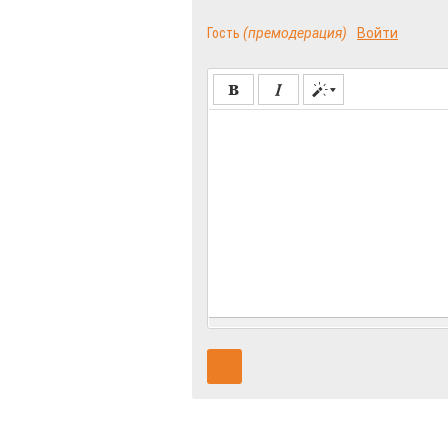
Гость
(премодерация)
Войти