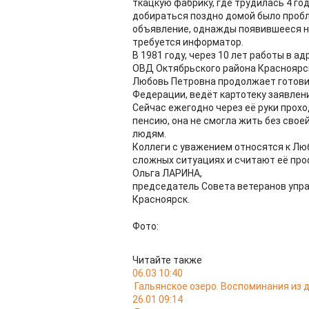
ткацкую фабрику, где трудилась 4 год
добираться поздно домой было проб
объявление, однажды появившееся на
требуется информатор.
В 1981 году, через 10 лет работы в 
ОВД Октябрьского района Красноярска
Любовь Петровна продолжает готовит
Федерации, ведёт картотеку заявлен
Сейчас ежегодно через её руки прохо
пенсию, она не смогла жить без свое
людям.
Коллеги с уважением относятся к Лю
сложных ситуациях и считают её про
Ольга ЛАРИНА,
председатель Совета ветеранов упр
Красноярск.
Фото:
Читайте также
06.03 10:40
Гальянское озеро. Воспоминания из
26.01 09:14