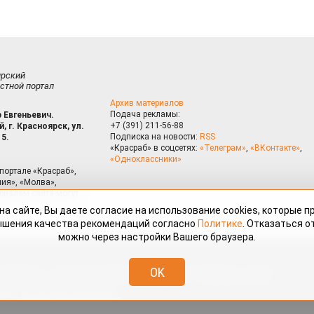
ирский
стной портал
Архив материалов
Подача рекламы:
 Евгеньевич.
+7 (391) 211-56-88
, г. Красноярск, ул.
Подписка на новости:
RSS
15.
«Красраб» в соцсетях:
«Телеграм»
,
«ВКонтакте»
,
«Одноклассники»
портале «Красраб»,
ия», «Молва»,
риалам сайта могут
на сайте, Вы даете согласие на использование cookies, которые 
ышения качества рекомендаций согласно
Политике
. Отказаться от
можно через настройки Вашего браузера.
змещённые на портале «Красраб.ру» сотрудниками редакции, нештатными
OK
 авторского права. Полное или частичное использование материалов,
скается только с письменного согласия редакции с указанием ссылки
дресу
redaktor@krasrab.krsn.ru
.