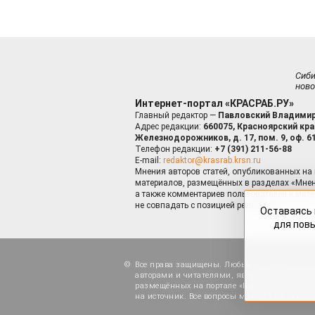
Сиб
ново
Интернет-портал «КРАСРАБ.РУ»
Главный редактор —
Павловский Владимир
Адрес редакции:
660075, Красноярский край
Железнодорожников, д. 17, пом. 9, оф. 6
Телефон редакции:
+7 (391) 211-56-88
E-mail:
redaktor@krasrab.krsn.ru
Мнения авторов статей, опубликованных на 
материалов, размещённых в разделах «Мнен
а также комментариев пользователей к мате
не совпадать с позицией редакции.
Оставаясь 
для пов
Все права защищены. Любые материалы, ра
авторами и читателями, являются объектами
размещённых на портале «Красраб.ру», допу
на источник. Все вопросы можно задать по а