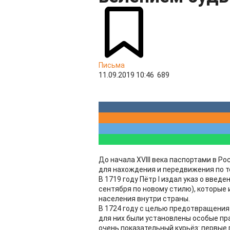
Письма
11.09.2019 10:46
689
До начала XVIII века паспортами в 
для нахождения и передвижения по т
В 1719 году Пётр I издал указ о введе
сентября по новому стилю), которые
населения внутри страны.
В 1724 году с целью предотвращения
для них были установлены особые пра
очень показательный курьёз: первые