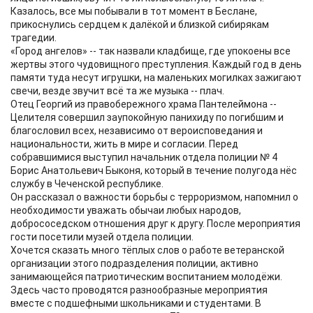
Казалось, все мы побывали в тот момент в Беслане,
прикоснулись сердцем к далёкой и близкой сибирякам
трагедии.
«Город ангелов» -- так назвали кладбище, где упокоены все
жертвы этого чудовищного преступления. Каждый год в день
памяти туда несут игрушки, на маленьких могилках зажигают
свечи, везде звучит всё та же музыка -- плач.
Отец Георгий из правобережного храма Пантелеймона --
Целителя совершил заупокойную панихиду по погибшим и
благословил всех, независимо от вероисповедания и
национальности, жить в мире и согласии. Перед
собравшимися выступил начальник отдела полиции № 4
Борис Анатольевич Быконя, который в течение полугода нёс
службу в Чеченской республике.
Он рассказал о важности борьбы с терроризмом, напомнил о
необходимости уважать обычаи любых народов,
добрососедском отношения друг к другу. После мероприятия
гости посетили музей отдела полиции.
Хочется сказать много тёплых слов о работе ветеранской
организации этого подразделения полиции, активно
занимающейся патриотическим воспитанием молодёжи.
Здесь часто проводятся разнообразные мероприятия
вместе с подшефными школьниками и студентами. В