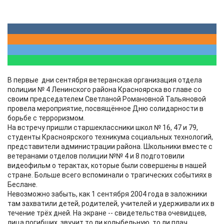
В первые дни сентября ветеранская организация отдела
полиции № 4 Ленинского района Красноярска во главе со
своим председателем Светланой Романовной Тальяновой
провела мероприятие, посвящённое Дню солидарности в
борьбе с терроризмом.
На встречу пришли старшеклассники школ № 16, 47 и 79,
студенты Красноярского техникума социальных технологий,
представители администрации района. Школьники вместе с
ветеранами отделов полиции №№ 4 и 8 подготовили
видеофильм о терактах, которые были совершены в нашей
стране. Больше всего вспоминали о трагических событиях в
Беслане.
Невозможно забыть, как 1 сентября 2004 года в заложники
там захватили детей, родителей, учителей и удерживали их в
течение трёх дней. На экране -- свидетельства очевидцев,
лица погибших, звучит то ли колыбельную, то ли плач.