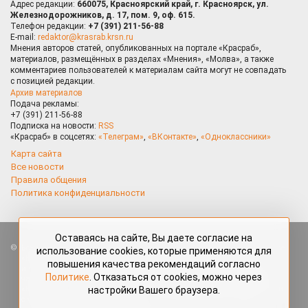
Адрес редакции:
660075, Красноярский край, г. Красноярск, ул.
Железнодорожников, д. 17, пом. 9, оф. 615.
Телефон редакции:
+7 (391) 211-56-88
E-mail:
redaktor@krasrab.krsn.ru
Мнения авторов статей, опубликованных на портале «Красраб»,
материалов, размещённых в разделах «Мнения», «Молва», а также
комментариев пользователей к материалам сайта могут не совпадать
с позицией редакции.
Архив материалов
Подача рекламы:
+7 (391) 211-56-88
Подписка на новости:
RSS
«Красраб» в соцсетях:
«Телеграм»
,
«ВКонтакте»
,
«Одноклассники»
Карта сайта
Все новости
Правила общения
Политика конфиденциальности
Оставаясь на сайте, Вы даете согласие на
Все права защищены. Любые материалы, размещённые на портале
использование cookies, которые применяются для
«Красраб.ру» сотрудниками редакции, нештатными авторами
повышения качества рекомендаций согласно
и читателями, являются объектами авторского права. Полное или
Политике
. Отказаться от cookies, можно через
частичное использование материалов, размещённых на портале
настройки Вашего браузера.
«Красраб.ру», допускается только с письменного согласия редакции
с указанием ссылки на источник. Все вопросы можно задать