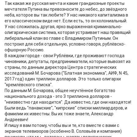
Так какая же русская мечта и какие грандиозные проекты
мечтателя Путина вы превозносите до небес, до звёздного
неба, которое вы так любите? У нас никакого капитализма в
его классическом виде нет. Если есть, то он колониальный.
У нас сложилась другая, ярко выраженная криминально-
олигархическая система, которая устраивает наш правящий
либеральный клан во главе с Владимиром Путиным. Он
построил для себя отдельную, условно говоря, рублёвско-
офшорную Россию.
В каждом городе - свои Рублёвки, где проживают господа
чиновники, депутаты, предприниматели, которые вывозят из
страны, по данным директора Центра стратегических
исследований М. Бочарова ("Блатная экономика", АИФ, N 45,
2017 год) один триллион долларов. Это только олигархи
"кремлёвского списка".
По данным М. Бочарова, общее неучтённое богатство
национального дохода - это 3 триллиона долларов -
"неизвестно где находится". Да известно, где они находятся!
Были ведь "панамские", "кипрские" списки миллиардеров, и
фамилии их известны. Вы их тоже знаете, Александр
Андреевич!
И пишу я вам потому, чтобы вы и те, кто вместе с вами с
экранов телевизоров (особенно В. Соловьёв и компания)