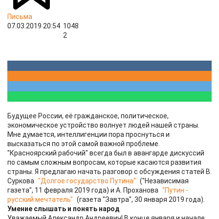
Письма
07.03.2019 20:54
1048
2
Будущее России, её гражданское, политическое,
экономическое устройство волнует людей нашей страны.
Мне думается, интеллигенции пора проснуться и
высказаться по этой самой важной проблеме.
"Красноярский рабочий" всегда был в авангарде дискуссий
по самым сложным вопросам, которые касаются развития
страны. Я предлагаю начать разговор с обсуждения статей В.
Суркова
"Долгое государство Путина"
("Независимая
газета", 11 февраля 2019 года) и А. Проханова
"Путин -
русский мечтатель"
(газета "Завтра", 30 января 2019 года).
Умение слышать и понять народ
Уважаемый Александр Андреевич! В конце января и начале