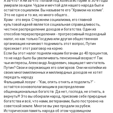
А за что? А ни за что. Попали под колёса истории. В 30-е годы
умирали за идеи. Чудом и мечтой для нашего народа был и
остаётся социализм. Вы называете его "Храмом на холме".
Это не одно и то же, но много общего...
Храм - это вера. Стержнем социализма, его главной
культовой идеей является социальная справедливость,
честное распределение доходов и богатства. Один из
способов перераспределения - прогрессивный подоходный
налог, но как только Госдума или другая общественная
организация начинают поднимать этот вопрос, Путин
пресекает этот разговор на корню.
Если бы этот налог подняли нашим богачам до 40 процентов,
то не надо было бы увеличивать пенсионный возраст! Так
чьи интересы, Александр Андреевич, защищает мечтатель
Путин? Свои и окружающих его олигархов. Они ни копейки из
своих многомиллионных и миллиардных доходов не хотят
передать народу.
Фальшивый лозунг - "Как, опять отнять и поделить?" -
остаётся основополагающим в распределении
общенациональных богатств. Да нет, господа, не отнять, а
вернуть!!! Это вы обокрали народ, присвоив себе природные
богатства и всё, что нами, ветеранами, было построено на
советской земле. Многое вы уже продали за рубеж.
Историческая память народа об этом чудовищном