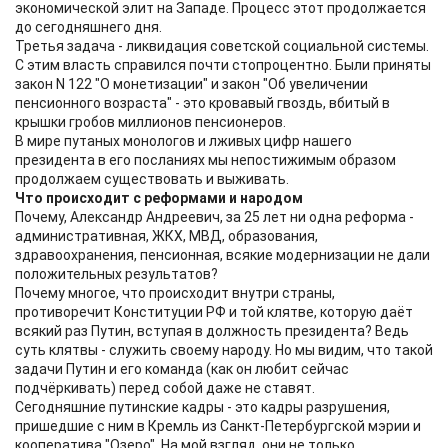
экономической элит на Западе. Процесс этот продолжается
до сегодняшнего дня.
Третья задача - ликвидация советской социальной системы.
С этим власть справился почти стопроцентно. Были приняты
закон N 122 "О монетизации" и закон "Об увеличении
пенсионного возраста" - это кровавый гвоздь, вбитый в
крышки гробов миллионов пенсионеров.
В мире путаных монологов и лживых цифр нашего
президента в его посланиях мы непостижимым образом
продолжаем существовать и выживать.
Что происходит с реформами и народом
Почему, Александр Андреевич, за 25 лет ни одна реформа -
административная, ЖКХ, МВД, образования,
здравоохранения, пенсионная, всякие модернизации не дали
положительных результатов?
Почему многое, что происходит внутри страны,
противоречит Конституции РФ и той клятве, которую даёт
всякий раз Путин, вступая в должность президента? Ведь
суть клятвы - служить своему народу. Но мы видим, что такой
задачи Путин и его команда (как он любит сейчас
подчёркивать) перед собой даже не ставят.
Сегодняшние путинские кадры - это кадры разрушения,
пришедшие с ним в Кремль из Санкт-Петербургской мэрии и
кооператива "Озеро". На мой взгляд, они не только