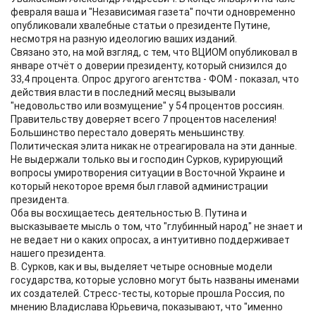
февраля ваша и "Независимая газета" почти одновременно
опубликовали хвалебные статьи о президенте Путине,
несмотря на разную идеологию ваших изданий.
Связано это, на мой взгляд, с тем, что ВЦИОМ опубликовал в
январе отчёт о доверии президенту, который снизился до
33,4 процента. Опрос другого агентства - ФОМ - показал, что
действия власти в последний месяц вызывали
"недовольство или возмущение" у 54 процентов россиян.
Правительству доверяет всего 7 процентов населения!
Большинство перестало доверять меньшинству.
Политическая элита никак не отреагировала на эти данные.
Не выдержали только вы и господин Сурков, курирующий
вопросы умиротворения ситуации в Восточной Украине и
который некоторое время был главой администрации
президента.
Оба вы восхищаетесь деятельностью В. Путина и
высказываете мысль о том, что "глубинный народ" не знает и
не ведает ни о каких опросах, а интуитивно поддерживает
нашего президента.
В. Сурков, как и вы, выделяет четыре основные модели
государства, которые условно могут быть названы именами
их создателей. Стресс-тесты, которые прошла Россия, по
мнению Владислава Юрьевича, показывают, что "именно