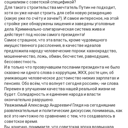
социализм с советской спецификой?
Для такого строительства мечтатель Путин не подходит,
хотя он уже начал строить для себя новую резиденцию
(какую уже по счёту и зачем?). И самое интересное, на этой
стройке уже обнаружены хищения и заведены уголовные
дела. Криминально-олигархическая система жива и
действует под носом самого президента!
Самое страшное, что эта власть, кроме чудовищного
имущественного расслоения, в качестве идеалов
предложила народу человеческие пороки: казнокрадство,
мошенничество, ложь, обман, бесчестие, равнодушие,
бессовестность.
И в только что прозвучавшем послании президента не было
сказано ни одного слова о коррупции, ЖКХ, росте цен, об
унижающих человеческое достоинство низких зарплатах и
пенсиях. Обо всём, что волнует сегодня россиян,- ни слова.
Перемен в улучшении качества нашей реальной жизни не
будет. Солидарность и единение народа и власти
окончательно разрушено.
Уважаемый Александр Андреевич! Глядя на сегодняшние
развлекательные и политические дискуссии, понимаешь, как
всё это ничтожно по сравнению с тем, что создавалось в
советское время.
Вы, конечно, понимаете, что советская эпоха возвышала