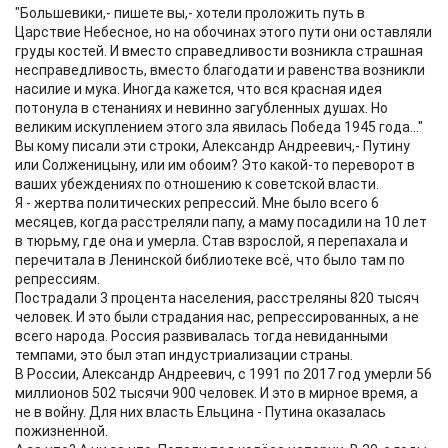
"Большевики,- пишете вы,- хотели проложить путь в
Царствие Небесное, но на обочинах этого пути они оставляли
груды костей. И вместо справедливости возникла страшная
несправедливость, вместо благодати и равенства возникли
насилие и мука. Иногда кажется, что вся красная идея
потонула в стенаниях и невинно загубленных душах. Но
великим искуплением этого зла явилась Победа 1945 года..."
Вы кому писали эти строки, Александр Андреевич,- Путину
или Солженицыну, или им обоим? Это какой-то переворот в
ваших убеждениях по отношению к советской власти.
Я - жертва политических репрессий. Мне было всего 6
месяцев, когда расстреляли папу, а маму посадили на 10 лет
в тюрьму, где она и умерла. Став взрослой, я перепахала и
перечитала в Ленинской библиотеке всё, что было там по
репрессиям.
Пострадали 3 процента населения, расстреляны 820 тысяч
человек. И это были страдания нас, репрессированных, а не
всего народа. Россия развивалась тогда невиданными
темпами, это был этап индустриализации страны.
В России, Александр Андреевич, с 1991 по 2017 год умерли 56
миллионов 502 тысячи 900 человек. И это в мирное время, а
не в войну. Для них власть Ельцина - Путина оказалась
пожизненной.