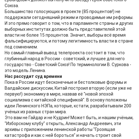
Союза.
Большинство голосующих в проекте (85 процентов!) не
поддержали сегодняшний режим и проводимые им реформы.
И это прямо говорит о том, что в парламенте страны и других
выборных институтах должно быть представителей этой
власти не более 15 процентов. Значит, выборы всё время
фальсифицируются, и потому легитимность власти в стране
под сомнением.
Но самый главный вывод телепроекта состоит в том, что
глубинный народ в России - советский, и лучшее для него
государство - Советский Союз! По терминологии В. Суркова -
это модель Ленина.
Нас рассудит суд времени
Пока в России идут бесконечные и бестолковые форумы и
Валдайские дискуссии, Китай построил вторую (если уже не
первую!) экономику в мире, назвав её "новой эпохой
социализма с китайской спецификой". В основу положены
идеи Ленинского НЭПа, которые, кстати, разрабатывали 200
учёных из разных стран мира.
Это вам не Гайдар и не Кудрин! Может быть, и нашим учёным,
"Изборскому клубу" открыть, Александр Андреевич, эти
архивы с приложением ленинской работы "Грозящая
катастрофа и как с ней бороться" и начать строит свой