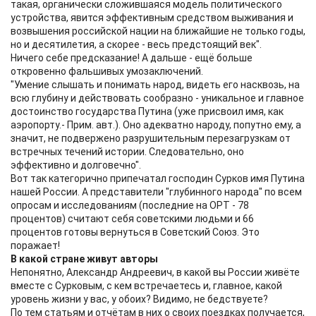
такая, органически сложившаяся модель политического
устройства, явится эффективным средством выживания и
возвышения российской нации на ближайшие не только годы,
но и десятилетия, а скорее - весь предстоящий век".
Ничего себе предсказание! А дальше - ещё больше
откровенно фальшивых умозаключений.
"Умение слышать и понимать народ, видеть его насквозь, на
всю глубину и действовать сообразно - уникальное и главное
достоинство государства Путина (уже присвоил имя, как
аэропорту.- Прим. авт.). Оно адекватно народу, попутно ему, а
значит, не подвержено разрушительным перезагрузкам от
встречных течений истории. Следовательно, оно
эффективно и долговечно".
Вот так категорично припечатал господин Сурков имя Путина
нашей России. А представители "глубинного народа" по всем
опросам и исследованиям (последние на ОРТ - 78
процентов) считают себя советскими людьми и 66
процентов готовы вернуться в Советский Союз. Это
поражает!
В какой стране живут авторы
Непонятно, Александр Андреевич, в какой вы России живёте
вместе с Сурковым, с кем встречаетесь и, главное, какой
уровень жизни у вас, у обоих? Видимо, не бедствуете?
По тем статьям и отчётам в них о своих поездках получается,