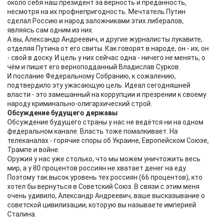
около себя наш президент за верность и преданность,
несмотря на их профнепригодность. Мечтатель Путин
сделал Россию и народ заложниками этих либералов,
являясь сам одним из них.
А вы, Александр Андреевич, и другие журналисты лукавите,
отделяя Путина от его свиты. Как говорят в народе, он - их, он
- свой в доску. И цель у них сейчас одна - ничего не менять, о
чём и пишет его верноподданный Владислав Сурков.
И послание Федеральному Собранию, к сожалению,
подтвердило эту ужасающую цель. Идеал сегодняшней
власти - это замешанный на коррупции и презрении к своему
народу криминально-олигархический строй.
Обсуждение будущего державы
Обсуждение будущего страны у нас не ведётся ни на одном
федеральном канале. Власть тоже помалкивает. На
телеканалах - горячие споры об Украине, Европейском Союзе,
Трампе и войне.
Оружия у нас уже столько, что мы можем уничтожить весь
мир, а у 80 процентов россиян не хватает денег на еду.
Поэтому так высок уровень тех россиян (66 процентов), кто
хотел бы вернуться в Советский Союз. В связи с этим меня
очень удивило, Александр Андреевич, ваше высказывание о
советской цивилизации, которую вы называете империей
Сталина.