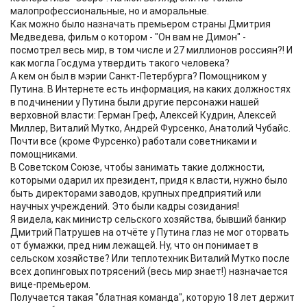
малопрофессиональные, но и аморальные.
Как можно было назначать премьером страны Дмитрия
Медведева, фильм о котором - "Он вам не Димон" -
посмотрел весь мир, в том числе и 27 миллионов россиян?! И
как могла Госдума утвердить такого человека?
А кем он был в мэрии Санкт-Петербурга? Помощником у
Путина. В Интернете есть информация, на каких должностях
в подчинении у Путина были другие персонажи нашей
верховной власти: Герман Греф, Алексей Кудрин, Алексей
Миллер, Виталий Мутко, Андрей Фурсенко, Анатолий Чубайс.
Почти все (кроме Фурсенко) работали советниками и
помощниками.
В Советском Союзе, чтобы занимать такие должности,
которыми одарил их президент, придя к власти, нужно было
быть директорами заводов, крупных предприятий или
научных учреждений. Это были кадры созидания!
Я видела, как министр сельского хозяйства, бывший банкир
Дмитрий Патрушев на отчёте у Путина глаз не мог оторвать
от бумажки, пред ним лежащей. Ну, что он понимает в
сельском хозяйстве? Или теплотехник Виталий Мутко после
всех допинговых потрясений (весь мир знает!) назначается
вице-премьером.
Получается такая "блатная команда", которую 18 лет держит