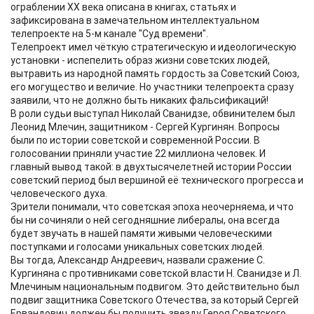
ограблении ХХ века описана в книгах, статьях и
зафиксирована в замечательном интеллектуальном
телепроекте на 5-м канале "Суд времени".
Телепроект имел чёткую стратегическую и идеологическую
установки - испепелить образ жизни советских людей,
вытравить из народной память гордость за Советский Союз,
его могущество и величие. Но участники телепроекта сразу
заявили, что не должно быть никаких фальсификаций!
В роли судьи выступал Николай Сванидзе, обвинителем был
Леонид Млечин, защитником - Сергей Кургинян. Вопросы
были по истории советской и современной России. В
голосовании приняли участие 22 миллиона человек. И
главный вывод такой: в двухтысячелетней истории России
советский период был вершиной её технического прогресса и
человеческого духа.
Зрители понимали, что советская эпоха неочерняема, и что
бы ни сочиняли о ней сегодняшние либералы, она всегда
будет звучать в нашей памяти живыми человеческими
поступками и голосами уникальных советских людей.
Вы тогда, Александр Андреевич, назвали сражение С.
Кургиняна с противниками советской власти Н. Сванидзе и Л.
Млечиным национальным подвигом. Это действительно был
подвиг защитника Советского Отечества, за который Сергей
Ервандович должен бы получить звезду Героя Советского