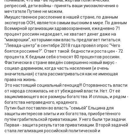
понимали, что мы - ветераны, жертвы политических
репрессий, дети войны - принять ваши умозаключения о
мечтателе Путине не можем.
Имущественное расслоение в нашей стране, по данным
экспертов ООН, является самым высоким в мире. По данным
Всемирной организации здравоохранения, ежедневно 71
процент россиян недоедает, не хватает денег даже на
"макарошки", которыми нам власть предлагает питаться.
"Левада-центр" в сентябре 2018 года провёл опрос "Чего
боятся россияне?". Ответ такой: бедности и роста цен - 72
процента. К бедным себя относят 80 процентов россиян.
Фактически в стране введён совершенно новый вирус -
социал-дарвинизм, когда часть населения (и очень
значительная) стала рассматриваться как не имеющая
права на жизнь.
Это настоящий социальный геноцид!!! Оторванность власти
от народа сложилась не от убеждений власти. Нет. От её
зацикливающего все размеры богатства. И сплошь, и рядом -
богатства неправедного, краденого.
Путин был поставлен во власть "семьёй" Ельцина для
защиты интересов элиты и их богатства, приобретённого
путём грабительской приватизации. У него были три задачи.
Первая - защита результатов приватизации. Второй задачей
стала легализация российской политической и