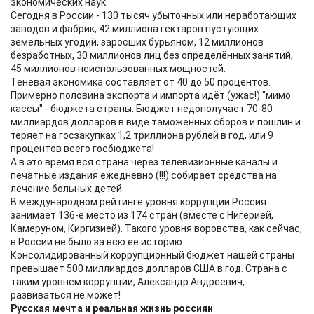
экономических наук.
Сегодня в России - 130 тысяч убыточных или неработающих
заводов и фабрик, 42 миллиона гектаров пустующих
земельных угодий, заросших бурьяном, 12 миллионов
безработных, 30 миллионов лиц без определённых занятий,
45 миллионов неиспользованных мощностей.
Теневая экономика составляет от 40 до 50 процентов.
Примерно половина экспорта и импорта идёт (ужас!) "мимо
кассы" - бюджета страны. Бюджет недополучает 70-80
миллиардов долларов в виде таможенных сборов и пошлин и
теряет на госзакупках 1,2 триллиона рублей в год, или 9
процентов всего госбюджета!
А в это время вся страна через телевизионные каналы и
печатные издания ежедневно (!!!) собирает средства на
лечение больных детей.
В международном рейтинге уровня коррупции Россия
занимает 136-е место из 174 стран (вместе с Нигерией,
Камеруном, Киргизией). Такого уровня воровства, как сейчас,
в России не было за всю её историю.
Консолидированный коррупционный бюджет нашей страны
превышает 500 миллиардов долларов США в год. Страна с
таким уровнем коррупции, Александр Андреевич,
развиваться не может!
Русская мечта и реальная жизнь россиян