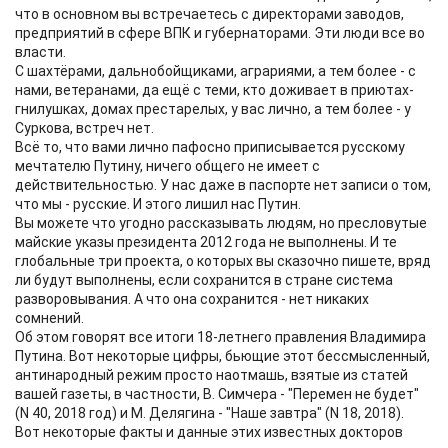
что в основном вы встречаетесь с директорами заводов,
предприятий в сфере ВПК и губернаторами. Эти люди все во
власти.
С шахтёрами, дальнобойщиками, аграриями, а тем более - с
нами, ветеранами, да ещё с теми, кто доживает в приютах-
гнилушках, домах престарелых, у вас лично, а тем более - у
Суркова, встреч нет.
Всё то, что вами лично пафосно приписывается русскому
мечтателю Путину, ничего общего не имеет с
действительностью. У нас даже в паспорте нет записи о том,
что мы - русские. И этого лишил нас Путин.
Вы можете что угодно рассказывать людям, но пресловутые
майские указы президента 2012 года не выполнены. И те
глобальные три проекта, о которых вы сказочно пишете, вряд
ли будут выполнены, если сохранится в стране система
разворовывания. А что она сохранится - нет никаких
сомнений.
Об этом говорят все итоги 18-летнего правления Владимира
Путина. Вот некоторые цифры, бьющие этот бессмысленный,
антинародный режим просто наотмашь, взятые из статей
вашей газеты, в частности, В. Симчера - "Перемен не будет"
(N 40, 2018 год) и М. Делягина - "Наше завтра" (N 18, 2018).
Вот некоторые факты и данные этих известных докторов