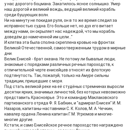
у нас дорогого боцмана. Закатилось ясное солнышко. Умер
наш дорогой и великий вождь, ведущий великий корабль
среди бушующих волн.
Ни на минуту не покидая руля, он в то же время следил за
исправностью судна. Его больше нет, но дух его витает
между нами, он окрыляет нас надеждой, что мы корабль
доведём до намеченной им цели..."
И клятва эта была сполна скреплена кровью на фронтах
Великой Отечественной, самоотверженным трудом в мирные
дни.
Велик Енисей - брат океана. Не потому ли бывалые люди,
знакомые с порядками различных речных пароходств, к
отличительной черте енисейцев относят их флотскую
подтянутость. Так, пожалуй, только на Амуре сильны
традиции, пришедшие с моря.
Под стать великой реке на её студёных стремнинах выросли
десятки ярких, значимых личностей, без которых невозможно
представить Красноярье. Это и командир Маклаковского
партизанского отряда Ф. Я. Бабкин, и "адмирал Енисея" И. М.
Назаров, капитаны-наставники С. К. Колов, М. А. Чечкин,
кавалер ордена Ленина капитан Г. М. Угрюмов и многие-
многие другие.
Кстати, и само Енисейское речное пароходство награждено