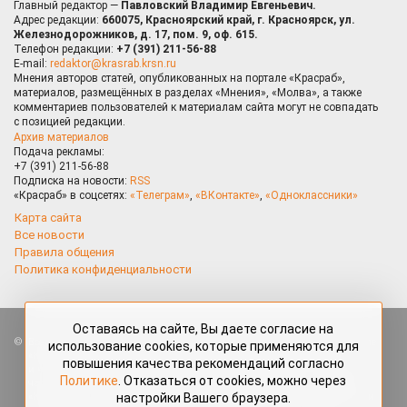
Главный редактор —
Павловский Владимир Евгеньевич.
Адрес редакции:
660075, Красноярский край, г. Красноярск, ул.
Железнодорожников, д. 17, пом. 9, оф. 615.
Телефон редакции:
+7 (391) 211-56-88
E-mail:
redaktor@krasrab.krsn.ru
Мнения авторов статей, опубликованных на портале «Красраб»,
материалов, размещённых в разделах «Мнения», «Молва», а также
комментариев пользователей к материалам сайта могут не совпадать
с позицией редакции.
Архив материалов
Подача рекламы:
+7 (391) 211-56-88
Подписка на новости:
RSS
«Красраб» в соцсетях:
«Телеграм»
,
«ВКонтакте»
,
«Одноклассники»
Карта сайта
Все новости
Правила общения
Политика конфиденциальности
Оставаясь на сайте, Вы даете согласие на
Все права защищены. Любые материалы, размещённые на портале
использование cookies, которые применяются для
«Красраб.ру» сотрудниками редакции, нештатными авторами
повышения качества рекомендаций согласно
и читателями, являются объектами авторского права. Полное или
Политике
. Отказаться от cookies, можно через
частичное использование материалов, размещённых на портале
настройки Вашего браузера.
«Красраб.ру», допускается только с письменного согласия редакции