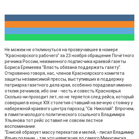
Не можем не откликнуться на прозвучавшее в номере
"Красноярского рабочего" за 23 ноября обращение Почётного
речника России, неизменного подписчика краевой газеты
Бориса Еремеева "Власть обязана поддержать газету".
Откровенно говоря, нас, членов Красноярского комитета
защиты независимой прессы, выступивших в поддержку
патриарха газетного дела края, особенно порадовал именно
отклик речников, ибо они - честь и совесть Красноярья.
Сколько ни проходит лет, но не теряется след рейса, который
совершил в конце XIX столетия ставший на вечную стоянку у
набережной краевого центра пароход "Св. Николай". Впрочем,
в памяти молодого политического ссыльного Владимира
Ульянова тот рейс оставил не совсем лестное
воспоминание:
"Енисей образует массу перекатов и мелей, - писал Владимир
Ильич родным, - так что навигация до самого Минусинска