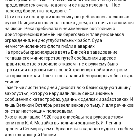
продолжается очень недолго, и её надо изловить... Нас
пароход бросил на полдороге..."
Да и на эти полдороги колёснику потребовалось несколько
суток. Плицами он шлёпал только днём, а на ночь становился
на якорь. Река пребывала в неизменном состоянии с
доисторических времён: ни береговых и плавучих знаков
ограждения, ни дноуглубительных работ. Суда
немногочисленного флота гибли в авариях.
На просьбы красноярцев взять Енисей в заведование
тогдашнего министерства путей сообщения царское
правительство отвечало отказом - не с руки ему было
тратиться на развитие главной транспортной магистрали
каторжного края. Так что оставался беспризорным богатырь
Енисей.
Газетные листы тех дней доносят всю безысходную тишину
захолустья, которую нарушали лишь сенсационные
сообщения о катастрофах, удачных сделках и забастовках. И
лишь Великий Октябрь развеял вековую тьму. И для речников
он стал настоящим половодьем.
Уже в навигацию 1920 года енисейцы под руководством
капитана К. А. Мецайка выполнили задание В. И. Ленина -
провели Севморпутём в Архангельск караван судов с хлебом
для голодающей России.