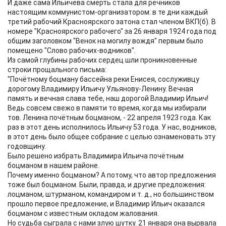
И даже сама Ильичёва смерть стала для речников
настоящим коммунистом-организатором: в те дни каждый
третий рабочий Красноярского затона стал членом ВКП(б). В
номере "Красноярского рабочего" за 26 января 1924 года под
общим заголовком "Венок на могилу вождя" первым было
помещено "Слово рабочих-водников".
Из самой глубины рабочих сердец шли проникновенные
строки прощального письма:
"Почётному боцману бассейна реки Енисея, сослуживцу
дорогому Владимиру Ильичу Ульянову-Ленину. Вечная
память и вечная слава тебе, наш дорогой Владимир Ильич!
Ведь совсем свежо в памяти то время, когда мы избирали
тов. Ленина почётным боцманом, - 22 апреля 1923 года. Как
раз в этот день исполнилось Ильичу 53 года. У нас, водников,
в этот день было общее собрание с целью ознаменовать эту
годовщину.
Было решено избрать Владимира Ильича почётным
боцманом в нашем районе.
Почему именно боцманом? А потому, что автор предложения
тоже был боцманом. Были, правда, и другие предложения:
лоцманом, штурманом, командиром и т. д., но большинством
прошло первое предложение, и Владимир Ильич оказался
боцманом с известным окладом жалования.
Но судьба сыграла с нами злую шутку. 21 января она вырвала