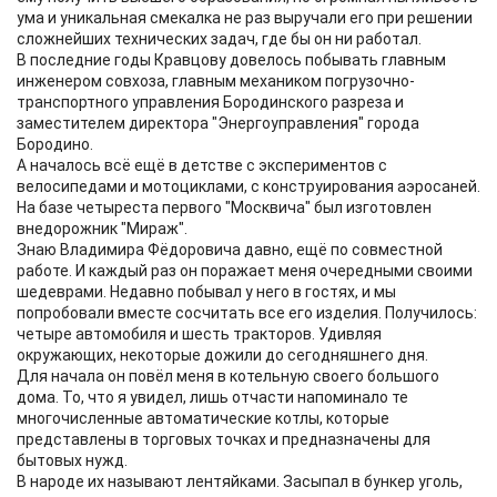
ума и уникальная смекалка не раз выручали его при решении
сложнейших технических задач, где бы он ни работал.
В последние годы Кравцову довелось побывать главным
инженером совхоза, главным механиком погрузочно-
транспортного управления Бородинского разреза и
заместителем директора "Энергоуправления" города
Бородино.
А началось всё ещё в детстве с экспериментов с
велосипедами и мотоциклами, с конструирования аэросаней.
На базе четыреста первого "Москвича" был изготовлен
внедорожник "Мираж".
Знаю Владимира Фёдоровича давно, ещё по совместной
работе. И каждый раз он поражает меня очередными своими
шедеврами. Недавно побывал у него в гостях, и мы
попробовали вместе сосчитать все его изделия. Получилось:
четыре автомобиля и шесть тракторов. Удивляя
окружающих, некоторые дожили до сегодняшнего дня.
Для начала он повёл меня в котельную своего большого
дома. То, что я увидел, лишь отчасти напоминало те
многочисленные автоматические котлы, которые
представлены в торговых точках и предназначены для
бытовых нужд.
В народе их называют лентяйками. Засыпал в бункер уголь,