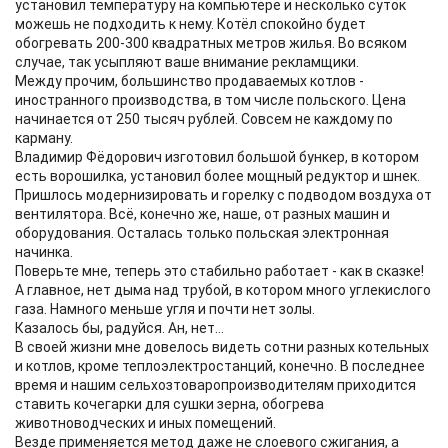
установил температуру на компьютере и несколько суток
можешь не подходить к нему. Котёл спокойно будет
обогревать 200-300 квадратных метров жилья. Во всяком
случае, так усыпляют ваше внимание рекламщики.
Между прочим, большинство продаваемых котлов -
иностранного производства, в том числе польского. Цена
начинается от 250 тысяч рублей. Совсем не каждому по
карману.
Владимир Фёдорович изготовил большой бункер, в котором
есть ворошилка, установил более мощный редуктор и шнек.
Пришлось модернизировать и горелку с подводом воздуха от
вентилятора. Всё, конечно же, наше, от разных машин и
оборудования. Осталась только польская электронная
начинка.
Поверьте мне, теперь это стабильно работает - как в сказке!
А главное, нет дыма над трубой, в котором много углекислого
газа. Намного меньше угля и почти нет золы.
Казалось бы, радуйся. Ан, нет...
В своей жизни мне довелось видеть сотни разных котельных
и котлов, кроме теплоэлектростанций, конечно. В последнее
время и нашим сельхозтоваропроизводителям приходится
ставить кочегарки для сушки зерна, обогрева
животноводческих и иных помещений.
Везде применяется метод даже не слоевого сжигания, а