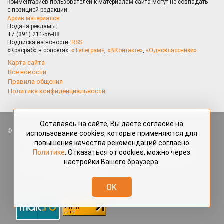
комментариев пользователей к материалам сайта могут не совпадать
с позицией редакции.
Архив материалов
Подача рекламы:
+7 (391) 211-56-88
Подписка на новости:
RSS
«Красраб» в соцсетях:
«Телеграм»
,
«ВКонтакте»
,
«Одноклассники»
Карта сайта
Все новости
Правила общения
Политика конфиденциальности
Оставаясь на сайте, Вы даете согласие на
Все права защищены. Любые материалы, размещённые на портале
использование cookies, которые применяются для
«Красраб.ру» сотрудниками редакции, нештатными авторами
повышения качества рекомендаций согласно
и читателями, являются объектами авторского права. Полное или
Политике
. Отказаться от cookies, можно через
частичное использование материалов, размещённых на портале
настройки Вашего браузера.
«Красраб.ру», допускается только с письменного согласия редакции
с указанием ссылки на источник. Все вопросы можно задать
по адресу
redaktor@krasrab.krsn.ru
.
OK