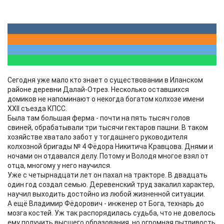
Сегодня уже мало кто знает о существовании в Иланском
районе деревни Далай-Отрез. Несколько оставшихся
домиков не напоминают о некогда богатом колхозе имени
XXII съезда КПСС.
Была там большая ферма - почти на пять тысяч голов
свиней, обрабатывали три тысячи гектаров пашни. В таком
хозяйстве хватало забот у тогдашнего руководителя
колхозной бригады № 4 Фёдора Никитича Кравцова. Днями и
ночами он отдавался делу. Потому и Володя многое взял от
отца, многому у него научился.
Уже с четырнадцати лет он пахал на тракторе. В двадцать
один год создал семью. Деревенский труд закалил характер,
научил выходить достойно из любой жизненной ситуации.
А ещё Владимир Фёдорович - инженер от Бога, технарь до
мозга костей. Уж так распорядилась судьба, что не довелось
ему получить высшего образования, но огромная пытливость