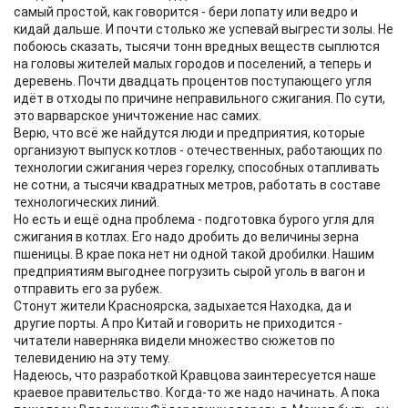
самый простой, как говорится - бери лопату или ведро и
кидай дальше. И почти столько же успевай выгрести золы. Не
побоюсь сказать, тысячи тонн вредных веществ сыплются
на головы жителей малых городов и поселений, а теперь и
деревень. Почти двадцать процентов поступающего угля
идёт в отходы по причине неправильного сжигания. По сути,
это варварское уничтожение нас самих.
Верю, что всё же найдутся люди и предприятия, которые
организуют выпуск котлов - отечественных, работающих по
технологии сжигания через горелку, способных отапливать
не сотни, а тысячи квадратных метров, работать в составе
технологических линий.
Но есть и ещё одна проблема - подготовка бурого угля для
сжигания в котлах. Его надо дробить до величины зерна
пшеницы. В крае пока нет ни одной такой дробилки. Нашим
предприятиям выгоднее погрузить сырой уголь в вагон и
отправить его за рубеж.
Стонут жители Красноярска, задыхается Находка, да и
другие порты. А про Китай и говорить не приходится -
читатели наверняка видели множество сюжетов по
телевидению на эту тему.
Надеюсь, что разработкой Кравцова заинтересуется наше
краевое правительство. Когда-то же надо начинать. А пока