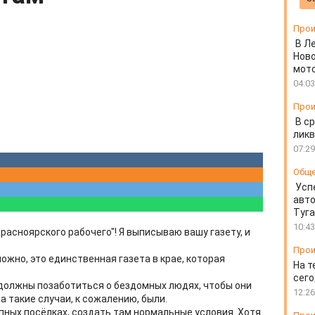
Прои
В Л
Ново
мот
04:03
Прои
В ср
ликв
07:29
Общ
Усп
авто
Туг
10:43
асноярского рабочего"! Я выписываю вашу газету, и
Прои
ожно, это единственная газета в крае, которая
На т
сего
 должны позаботиться о бездомных людях, чтобы они
12:26
 а такие случаи, к сожалению, были.
пных посёлках, создать там нормальные условия. Хотя