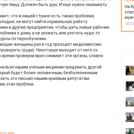
Прои
ячую пищу. Должен быть душ. И ещё нужно оказывать
На К
спас
нают, что в нашей стране есть такая проблема.
муж
олодые, не могут найти нормальную работу.
10:13
ики и другие предприятия, чтобы дать новые рабочие
оближе к дому, а не уезжать или улетать куда-то
 курсы по переобучению.
тающие женщины раз в год проходят медкомиссию.
проверять груди). Некоторые выходят от него со
о время проверки врач сжимает эти органы, словно
и нельзя нашим учёным-медикам придумать другой
торый будет более человечным, безболезненным.
азать это письмо нашим краевым депутатам.
ию этих проблем.
 детства