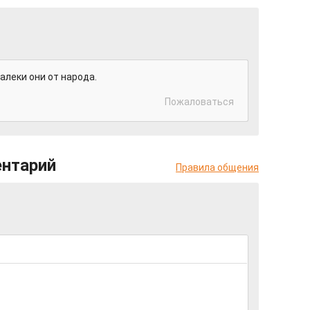
далеки они от народа.
Пожаловаться
ентарий
Правила общения