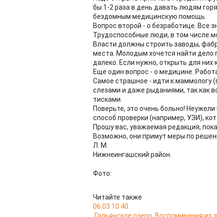
бы 1-2 раза в день давать людям гор
бездомным медицинскую помощь.
Вопрос второй - о безработице. Все з
Трудоспособные люди, в том числе м
Власти должны строить заводы, фабр
места. Молодым хочется найти дело п
далеко. Если нужно, открыть для них
Ещё один вопрос - о медицине. Рабо
Самое страшное - идти к маммологу (
слезами и даже рыданиями, так как в
тисками.
Поверьте, это очень больно! Неужел
способ проверки (например, УЗИ), ко
Прошу вас, уважаемая редакция, пок
Возможно, они примут меры по решен
Л. М.
Нижнеингашский район.
Фото:
Читайте также
06.03 10:40
Гальянское озеро. Воспоминания из