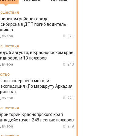
сшествия
енинском районе города
сибирска в ДТП погиб водитель
оцикла
, вчера
0
321
сшествия
еду, 5 августа, в Красноярском крае
идировали 13 пожаров
, вчера
0
240
ество
ешно завершена мото- и
экспедиция «По маршруту Аркадия
аринова»
, вчера
0
221
сшествия
ерритории Красноярского края
дня действуют 248 лесных пожаров
, вчера
0
219