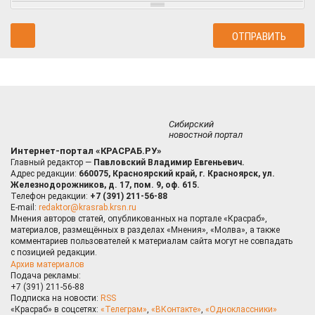
Сибирский
новостной портал
Интернет-портал «КРАСРАБ.РУ»
Главный редактор —
Павловский Владимир Евгеньевич.
Адрес редакции:
660075, Красноярский край, г. Красноярск, ул.
Железнодорожников, д. 17, пом. 9, оф. 615.
Телефон редакции:
+7 (391) 211-56-88
E-mail:
redaktor@krasrab.krsn.ru
Мнения авторов статей, опубликованных на портале «Красраб»,
материалов, размещённых в разделах «Мнения», «Молва», а также
комментариев пользователей к материалам сайта могут не совпадать
с позицией редакции.
Архив материалов
Подача рекламы:
+7 (391) 211-56-88
Подписка на новости:
RSS
«Красраб» в соцсетях:
«Телеграм»
,
«ВКонтакте»
,
«Одноклассники»