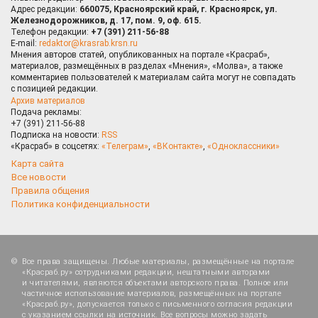
Адрес редакции:
660075, Красноярский край, г. Красноярск, ул.
Железнодорожников, д. 17, пом. 9, оф. 615.
Телефон редакции:
+7 (391) 211-56-88
E-mail:
redaktor@krasrab.krsn.ru
Мнения авторов статей, опубликованных на портале «Красраб»,
материалов, размещённых в разделах «Мнения», «Молва», а также
комментариев пользователей к материалам сайта могут не совпадать
с позицией редакции.
Архив материалов
Подача рекламы:
+7 (391) 211-56-88
Подписка на новости:
RSS
«Красраб» в соцсетях:
«Телеграм»
,
«ВКонтакте»
,
«Одноклассники»
Карта сайта
Все новости
Правила общения
Политика конфиденциальности
Все права защищены. Любые материалы, размещённые на портале
«Красраб.ру» сотрудниками редакции, нештатными авторами
и читателями, являются объектами авторского права. Полное или
частичное использование материалов, размещённых на портале
«Красраб.ру», допускается только с письменного согласия редакции
с указанием ссылки на источник. Все вопросы можно задать