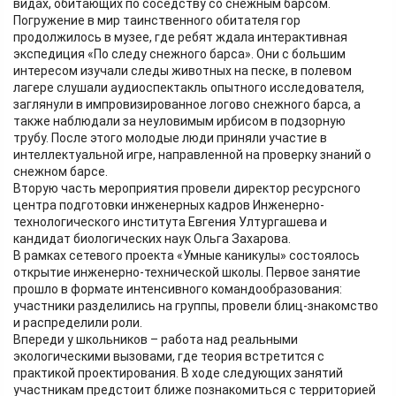
видах, обитающих по соседству со снежным барсом.
Погружение в мир таинственного обитателя гор
продолжилось в музее, где ребят ждала интерактивная
экспедиция «По следу снежного барса». Они с большим
интересом изучали следы животных на песке, в полевом
лагере слушали аудиоспектакль опытного исследователя,
заглянули в импровизированное логово снежного барса, а
также наблюдали за неуловимым ирбисом в подзорную
трубу. После этого молодые люди приняли участие в
интеллектуальной игре, направленной на проверку знаний о
снежном барсе.
Вторую часть мероприятия провели директор ресурсного
центра подготовки инженерных кадров Инженерно-
технологического института Евгения Ултургашева и
кандидат биологических наук Ольга Захарова.
В рамках сетевого проекта «Умные каникулы» состоялось
открытие инженерно-технической школы. Первое занятие
прошло в формате интенсивного командообразования:
участники разделились на группы, провели блиц-знакомство
и распределили роли.
Впереди у школьников – работа над реальными
экологическими вызовами, где теория встретится с
практикой проектирования. В ходе следующих занятий
участникам предстоит ближе познакомиться с территорией