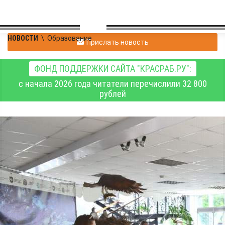
НОВОСТИ
\
Образование
Прислать новость
ФОНД ПОДДЕРЖКИ САЙТА "КРАСРАБ.РУ":
с начала 2026 года читатели перечислили 32 800
рублей
В Шушенском в рамках
проекта «Умные
каникулы» состоялось
открытие инженерно-
технической школы