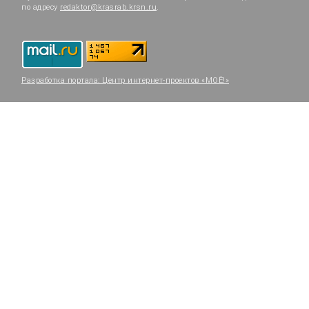
по адресу
redaktor@krasrab.krsn.ru
.
Разработка портала:
Центр интернет-проектов «МОЁ!»