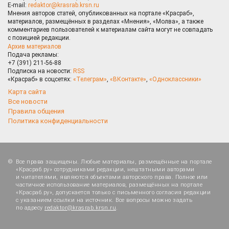
E-mail:
redaktor@krasrab.krsn.ru
Мнения авторов статей, опубликованных на портале «Красраб»,
материалов, размещённых в разделах «Мнения», «Молва», а также
комментариев пользователей к материалам сайта могут не совпадать
с позицией редакции.
Архив материалов
Подача рекламы:
+7 (391) 211-56-88
Подписка на новости:
RSS
«Красраб» в соцсетях:
«Телеграм»
,
«ВКонтакте»
,
«Одноклассники»
Карта сайта
Все новости
Правила общения
Политика конфиденциальности
Все права защищены. Любые материалы, размещённые на портале
«Красраб.ру» сотрудниками редакции, нештатными авторами
и читателями, являются объектами авторского права. Полное или
частичное использование материалов, размещённых на портале
«Красраб.ру», допускается только с письменного согласия редакции
с указанием ссылки на источник. Все вопросы можно задать
по адресу
redaktor@krasrab.krsn.ru
.