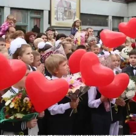
Образование
08.06.2026 09:02
372
Фото:
Администрация Красноярска
Это данные предварительного комплектования. Набор
заявлений продолжается. Первый этап продлится до 30
июня. Документы подают семьи, проживающие на
закреплённых за учреждениями микроучастках.
Следом стартует второй этап - зачислять детей будут на
свободные места. В этот период общее количество ребят
увеличивается, но не существенно.