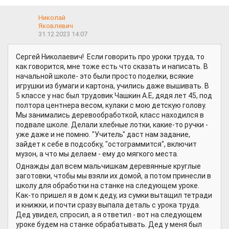
Николай
Яковлевич
31.12.2023 14:07
Сергей Николаевич! Если говорить про уроки труда, то
как говорится, мне тоже есть что сказать и написать. В
начальной школе- это были просто поделки, всякие
игрушки из бумаги и картона, учились даже вышивать. В
5 классе у нас был трудовик Чашкин А.Е, дядя лет 45, под
полтора центнера весом, кулаки с мою детскую голову.
Мы занимались деревообработкой, класс находился в
подвале школе. Делали хлебные лотки, какие-то ручки -
уже даже и не помню. "Учитель" даст нам задание,
зайдет к себе в подсобку, "остограммится", включит
музон, а что мы делаем - ему до мягкого места.
Однажды дал всем мальчишкам деревянные круглые
заготовки, чтобы мы взяли их домой, а потом принесли в
школу для обработки на станке на следующем уроке.
Как-то пришел я в дом к деду, из сумки вытащил тетради
и книжки, и почти сразу выпала деталь с урока труда.
Дед увидел, спросил, а я ответил - вот на следующем
уроке будем на станке обрабатывать. Дед у меня был