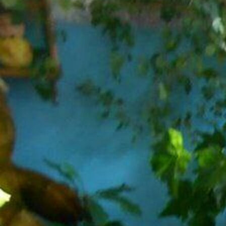
4
Фото:
dzen.ru
С нового учебного года в образовательных школах Госдума
ввела судьбоносные изменения -- обязательные уроки труда
плюс запрет на использование на занятиях мобильных
телефонов.
Складывается впечатление, что на российские школы
надвигается грозовая буря, поскольку, правильное, на мой
взгляд, решение о мобильниках, скорее всего, будет принято
в штыки. Уж больно многие школьники почувствовали
собственную безнаказанность, когда можно и ответы в сети
находить, и вызывать беззащитных учителей на провокации,
а потом снимать гневающихся педагогов на видео и
выкладывать всё это в сеть.
Вспоминаю свою школу конца шестидесятых -- середины