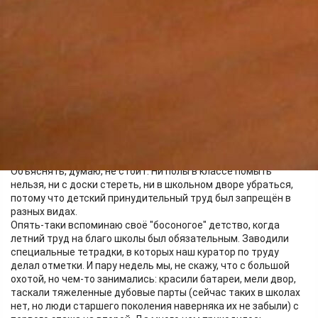
телефоны уже давно сдают на время уроков, детвора сразу
нашла выход: приносят по два телефона и в ячейку сдают
неработающий старенький.
Поправка, добавленная в законопроект, предполагает
введение обязательного урока труда в начальных и средних
классах с 1 сентября 2024 года. Спохватились, однако,
народные избранники, считая трудовое воспитание
неотъемлемой частью образовательного процесса, однако
до этого в течение десятилетий не только старательно
отбивали стремление ребятишек к общественно-полезному
труду, но даже отняли у школы право заниматься
воспитательной деятельностью. Что мы получили взамен?
Объяснять, думаю, не стоит. Ни полы в классе помыть
нельзя, ни с доски стереть, ни в школьном дворе убраться,
потому что детский принудительный труд был запрещён в
разных видах.
Опять-таки вспоминаю своё "босоногое" детство, когда
летний труд на благо школы был обязательным. Заводили
специальные тетрадки, в которых наш куратор по труду
делал отметки. И пару недель мы, не скажу, что с большой
охотой, но чем-то занимались: красили батареи, мели двор,
таскали тяжеленные дубовые парты (сейчас таких в школах
нет, но люди старшего поколения наверняка их не забыли) с