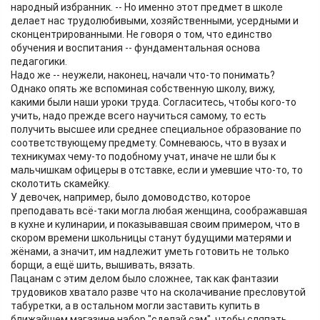
народный избранник. -- Но именно этот предмет в школе
делает нас трудолюбивыми, хозяйственными, усердными и
сконцентрированными. Не говоря о том, что единство
обучения и воспитания -- фундаментальная основа
педагогики.
Надо же -- неужели, наконец, начали что-то понимать?
Однако опять же вспоминая собственную школу, вижу,
какими были наши уроки труда. Согласитесь, чтобы кого-то
учить, надо прежде всего научиться самому, то есть
получить высшее или среднее специальное образование по
соответствующему предмету. Сомневаюсь, что в вузах и
техникумах чему-то подобному учат, иначе не шли бы к
мальчишкам офицеры в отставке, если и умевшие что-то, то
сколотить скамейку.
У девочек, например, было домоводство, которое
преподавать всё-таки могла любая женщина, соображавшая
в кухне и кулинарии, и показывавшая своим примером, что в
скором времени школьницы станут будущими матерями и
жёнами, а значит, им надлежит уметь готовить не только
борщи, а ещё шить, вышивать, вязать.
Пацанам с этим делом было сложнее, так как фантазии
трудовиков хватало разве что на сколачивание пресловутой
табуретки, а в остальном могли заставить купить в
ближайшем магазине набор "сделай сам", чтобы сляпать