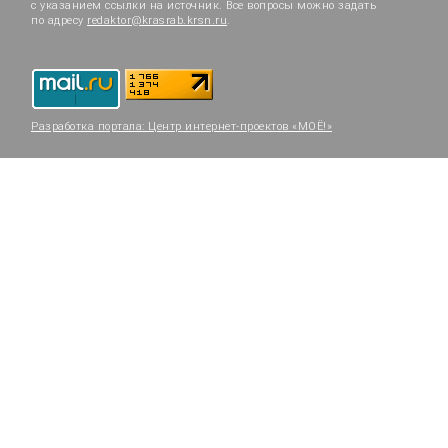
с указанием ссылки на источник. Все вопросы можно задать
по адресу
redaktor@krasrab.krsn.ru
.
Разработка портала:
Центр интернет-проектов «МОЁ!»