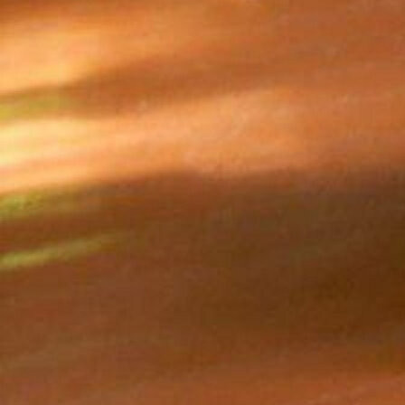
были, когда выведенная из себя завуч могла внезапно
стукнуть лежащей на столе книгой по столешнице так, что не
убери сидевший на первой парте ученик руки, получил бы по
ним. Или линейка прилетала по затылку. Сами выводили --
сами получали. И это было справедливо. Но мы всё равно
любили своих учителей и не держали на них зла, хотя и не
понимали до конца, что они желают нам только добра.
Возникает вопрос, как будет регулироваться ношение
телефонов в школу? Мобилы есть почти у каждого ученика,
начиная с первоклашек. Запретить приносить в школу --
родители возмутятся, потому что хотят быть на связи с
ребёнком. Особенно волнуются те, чьи дети после второй
смены домой идут по темноте. Да и экстренная ситуация
может случиться в любой момент. Значит, принести в школу
можно, но нельзя доставать из рюкзака и включать во время
уроков? Хорошо, а что если ребёнок достанет? Как учитель
может заставить его убрать? Или, может, охрана на входе
будет собирать в ящичек? Кто проследит, чтобы дети
забирали назад свои смартфоны, а не те, что понравятся?
Кто проконтролирует, чтобы эти недешёвые гаджеты не
разбились и не поцарапались во время хранения? Охране эта
задача явно не под силу. Учителя? Вряд ли они могут брать
на себя такую ответственность. Не стоит сбрасывать со
счетов детскую изобретательность, ведь даже в школах, где