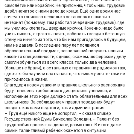
самолётик или кораблик. Не припомню, чтобы наш трудовик
довёл начатое с нами дело до конца. Ещё одно время нас
зачем-то гоняли за несколько остановок от школы в
интернат (по-моему, там работал очередной трудовик), где
мы учились клепать... дверные крючки. Конечно, надо было
учить пилить, строгать, паять, забивать гвозди в бетонную
стену, но ничего из того, что бы нам пригодилось в будущем,
нам не давали. В последние пару лет появился
образовательный предмет, позволявший получить навыки
какой-то специальности, однако, скажем, шоферскому делу
смогли обучиться из всего класса только два человека
(больше не брали), а остальных отправили на радиомонтаж,
где хотя бы научили платы паять, что никому опять-таки не
пригодилось в жизни.
Благодаря новому закону, в правила школьного распорядка
будут внесены требования к дисциплине учеников, и
исполнение этих норм должно стать обязательным для всех
школьников. За соблюдением правил поведения будут
следить как сами педагоги, так и администрация.
-- Труд ещё никого еще не испортил, -- сказал спикер
Государственной Думы Вячеслав Володин. -- Талант без
трудолюбия проспят на диване, размотают. В итоге даже
самый талантливый ребёнок окажется в ситуации