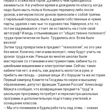
первого этажа на второй. Да много чем приходилось
заниматься. А в учебное время и дежурили по классу, когда
надо было мыть полы в большую перемену либо после
уроков, а вечером после уроков приносили с собой тряпки,
стиральный порошок, мыло и драили собственные и чужие
парты, удаляя с них чьи-то художества. Наверное, кто-то
потом задумывался: стоит ли оставлять на столе свой
автограф? И ведь отлынивавших от "общественно полезного"
труда практически не было. Трудились все. Всем было
весело!
Затем труд превратили в предмет "технология", но это уже
без меня. Конечно, пап и мам волнует, чему будут учить на
уроках труда и как. Раньше во многих школах были
мастерские со станками и инструментами, кабинеты со
швейными машинками и электроплитами. Сейчас таких
кабинетов нет, а знать, как держать молоток в руке, и
прибить им гвоздь -- разные вещи. И с борщом та же история.
Первый зампред Комитета Госдумы по науке и высшему
образованию, депутат фракции "Единая Россия" Александр
Мажуга сообщил, что возвращение предмета "труд" в
школьную программу потребует и пересмотра школьных
программ, и дополнительную подготовку учителей, и
оснащение классов.
-- Мы это понимаем и будем работать над этим, -- сказал