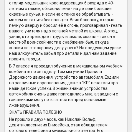
столяр-модельщик, краснодеревщик 6 разряда с 40-
летним стажем, объяснил мне - на детали большие
сквозные сучья, и если на станке ее обрабатывать -
можем остаться без пальцев. Взял болванку, открыл
печную дверцу и бросил её в огонь, проговаривая - гнать
вашего учителя надо поганой метлой из школы. А отец,
узнав, кто преподает труды в школе, сказал - так он в
местной воинской части в снабжении был, откуда
знания по столярному делу у него? На следующем уроке
наш алкоучитель забыл про детали и дал нам задание
править гвозди.
В 7 классе я проходил обучение в межшкольном учебном
комбинате по автоделу. Там мы учили Правила
Дорожного движения, устройство автомобиля. Ездили
на различные соревнования, даже в "КР" печатали про
наши детские успехи. В жизни знания устройства
автомобиля очень даже пригодились мне, а заодно и с
гаишниками могу потягаться на предъявляемые
лженарушения.
ЗНАТЬ ПРАВИЛА ПОЛЕЗНО.
Не прошло и двух часов, как Николай Вольф,
девятиклассник из Енисейска, стал обладателем
сотового телефона и музыкального центра. Его