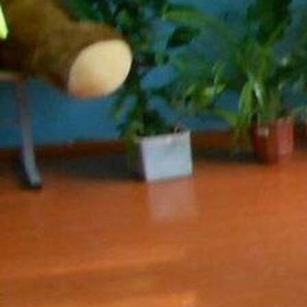
семидесятых годов прошлого века, когда ни о каких
мобильных телефонах, компьютерах и даже калькуляторах
речи не шло, поэтому преподаватели чувствовали себя
более-менее спокойно и могли вполне адекватно ответить
на хамские выпады наиболее зарвавшихся учеников. И
затрещину вполне могли влепить, и словцом крепким
послать. Сразу скажу, не все учителя поступали адекватно,
не все были справедливы, но отчего-то именно они,
позволившие кого-то однажды обидеть (накричать на
первоклашку на уроке физкультуры за то, что не в ту сторону
повернулся или поставить в угол непонятно за что),
довольно быстро исчезали из школьной жизни.
Вспоминается в связи с этим яркий случай. Первоклассник-
курильщик схлестнулся на уроке с учительницей, и в ответ не
её замечание обозвал "ведьмой". Спустя какое-то время в
класс ворвался отец мальчишки, ухватил его за шиворот и
потащил на школьный двор, где тлели на костре и нещадно
дымили осенние листья. Дальнейшее знаю со слов
одноклассников. Отец схватил сынулю за ноги и... сунул
головой в костёр, приговаривая: "На, кури!" Больше этого
мальчишку в нашей школе не видели... А теперь задумайтесь,
что бы было, если бы в руках у этого маленького отморозка
или его друзей был мобильный телефон? И другие случаи