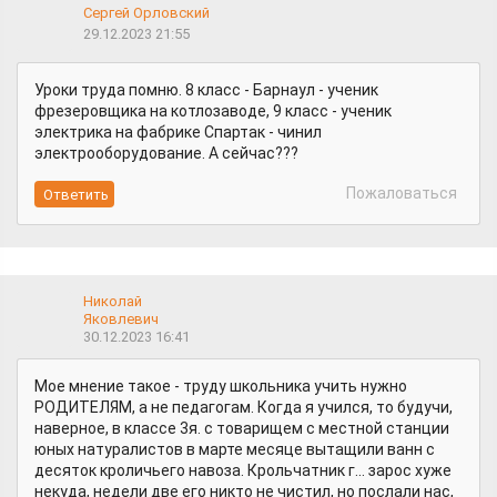
Сергей Орловский
29.12.2023 21:55
Уроки труда помню. 8 класс - Барнаул - ученик
фрезеровщика на котлозаводе, 9 класс - ученик
электрика на фабрике Спартак - чинил
электрооборудование. А сейчас???
Пожаловаться
Николай
Яковлевич
30.12.2023 16:41
Мое мнение такое - труду школьника учить нужно
РОДИТЕЛЯМ, а не педагогам. Когда я учился, то будучи,
наверное, в классе 3я. с товарищем с местной станции
юных натуралистов в марте месяце вытащили ванн с
десяток кроличьего навоза. Крольчатник г... зарос хуже
некуда, недели две его никто не чистил, но послали нас,