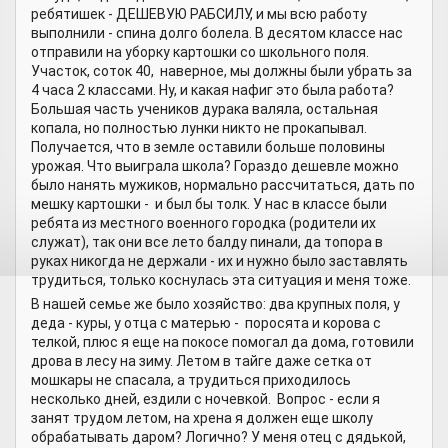
ребятишек - ДЕШЕВУЮ РАБСИЛУ, и мы всю работу
выполнили - спина долго болела. В десятом классе нас
отправили на уборку картошки со школьного поля.
Участок, соток 40, наверное, мы должны были убрать за
4 часа 2 классами. Ну, и какая нафиг это была работа?
Большая часть учеников дурака валяла, остальная
копала, но полностью лунки никто не прокапывал.
Получается, что в земле оставили больше половины
урожая. Что выиграла школа? Гораздо дешевле можно
было нанять мужиков, нормально рассчитаться, дать по
мешку картошки - и был бы толк. У нас в классе были
ребята из местного военного городка (родители их
служат), так они все лето балду пинали, да топора в
руках никогда не держали - их и нужно было заставлять
трудиться, только коснулась эта ситуация и меня тоже.
В нашей семье же было хозяйство: два крупных поля, у
деда - куры, у отца с матерью - поросята и корова с
телкой, плюс я еще на покосе помогал да дома, готовили
дрова в лесу на зиму. Летом в тайге даже сетка от
мошкары не спасала, а трудиться приходилось
несколько дней, ездили с ночевкой. Вопрос - если я
занят трудом летом, на хрена я должен еще школу
обрабатывать даром? Логично? У меня отец с дядькой,