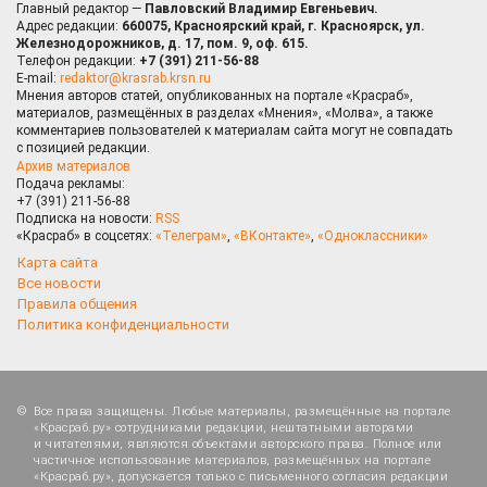
Главный редактор —
Павловский Владимир Евгеньевич.
Адрес редакции:
660075, Красноярский край, г. Красноярск, ул.
Железнодорожников, д. 17, пом. 9, оф. 615.
Телефон редакции:
+7 (391) 211-56-88
E-mail:
redaktor@krasrab.krsn.ru
Мнения авторов статей, опубликованных на портале «Красраб»,
материалов, размещённых в разделах «Мнения», «Молва», а также
комментариев пользователей к материалам сайта могут не совпадать
с позицией редакции.
Архив материалов
Подача рекламы:
+7 (391) 211-56-88
Подписка на новости:
RSS
«Красраб» в соцсетях:
«Телеграм»
,
«ВКонтакте»
,
«Одноклассники»
Карта сайта
Все новости
Правила общения
Политика конфиденциальности
Все права защищены. Любые материалы, размещённые на портале
«Красраб.ру» сотрудниками редакции, нештатными авторами
и читателями, являются объектами авторского права. Полное или
частичное использование материалов, размещённых на портале
«Красраб.ру», допускается только с письменного согласия редакции