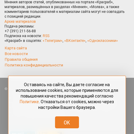
Мнения авторов статей, опубликованных на портале «Красраб»,
материалов, размещённых в разделах «Мнения», «Молва», а также
комментариев пользователей к материалам сайта могут не совпадать
с позицией редакции.
Архив материалов
Подача рекламы:
+7 (391) 211-56-88
Подписка на новости:
RSS
«Красраб» в соцсетях:
«Телеграм»
,
«ВКонтакте»
,
«Одноклассники»
Карта сайта
Все новости
Правила общения
Политика конфиденциальности
Оставаясь на сайте, Вы даете согласие на
Все права защищены. Любые материалы, размещённые на портале
использование cookies, которые применяются для
«Красраб.ру» сотрудниками редакции, нештатными авторами
повышения качества рекомендаций согласно
и читателями, являются объектами авторского права. Полное или
Политике
. Отказаться от cookies, можно через
частичное использование материалов, размещённых на портале
настройки Вашего браузера.
«Красраб.ру», допускается только с письменного согласия редакции
с указанием ссылки на источник. Все вопросы можно задать
по адресу
redaktor@krasrab.krsn.ru
.
OK