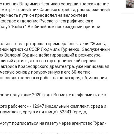
ственник Владимир Черников совершил восхождение
1 метр -- горный пик Саянского хребта, расположенный
ую часть пути он преодолел на велосипеде.
 краевое отделение Русского географического
 клуб "Койот". В юбилейном восхождении приняли
ального театра прошла премьера спектакля "Жизнь,
ародной артистки СССР Людмилы Гурченко. Заслуженный
ая Валерий Бурдик, дебютировавший в режиссуре,
ливый артист, а вот автор сценической версии
 актриса Красноярского драмтеатра, уже написавшая
ескую основу, приуроченную к его 60-летию.
, сводка посевных работ на полях края, объявления,
рвое полугодие 2020 года. Вы можете оформить её в
го рабочего» - 12647 (недельный комплект, среда и
 комплект, среда и пятница), 52341 (среда,
огут подписаться на газету через агентство "Урал-