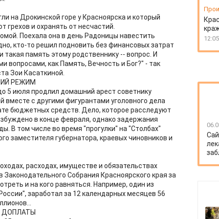
Прои
игли на Дрокинской горе у Красноярска и который
Крас
от грехов и охранять от несчастий.
краж
комой. Поехала она в день Радоницы навестить
12:05
идно, кто-то решил подновить без финансовых затрат
и такая память этому родственнику -- вопрос. И
и вопросами, как Память, Вечность и Бог?" - так
та Зои Касаткиной.
ИЙ РЕЖИМ
о 5 июля продлил домашний арест советнику
ый вместе с другими фигурантами уголовного дела
ате бюджетных средств. Дело, которое расследуют
озбуждено в конце февраля, однако задержания
06.0
. В том числе во время "прогулки" на "Столбах"
Сай
ого заместителя губернатора, краевых чиновников и
лек
заб
доходах, расходах, имуществе и обязательствах
 Законодательного Собрания Красноярского края за
отреть и на кого равняться. Например, один из
России", заработал за 12 календарных месяцев 56
ллионов...
А ДОПЛАТЫ