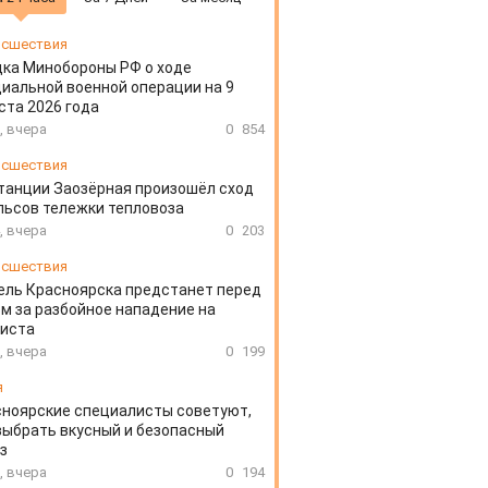
сшествия
ка Минобороны РФ о ходе
иальной военной операции на 9
ста 2026 года
, вчера
0
854
сшествия
танции Заозёрная произошёл сход
льсов тележки тепловоза
, вчера
0
203
сшествия
ль Красноярска предстанет перед
м за разбойное нападение на
систа
, вчера
0
199
я
ноярские специалисты советуют,
выбрать вкусный и безопасный
з
, вчера
0
194