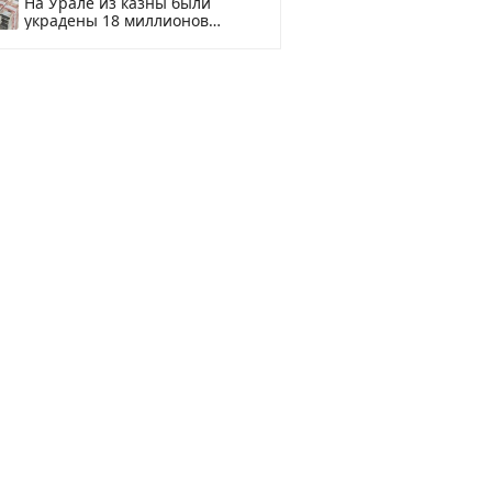
На Урале из казны были
украдены 18 миллионов
рублей