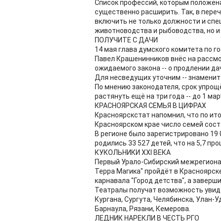
Список профессий, которым положена
существенно расширить. Так, в пере
включить не только должности и спе
животноводства и рыбоводства, но и 
ПОЛУЧИТЕ С ДАЧИ
14 мая глава думского комитета по 
Павел Крашенинников внёс на рассм
ожидаемого закона -- о продлении да
Для несведущих уточним -- знаменит
По мнению законодателя, срок упро
растянуть ещё на три года -- до 1 мар
КРАСНОЯРСКАЯ СЕМЬЯ В ЦИФРАХ
Красноярскстат напомнил, что по ит
Красноярском крае число семей состав
В регионе было зарегистрировано 19 06
родились 33 527 детей, что на 5,7 про
КУКОЛЬНИКИ XXI ВЕКА
Первый Урало-Сибирский межрегионал
Терра Магика" пройдёт в Красноярск
карнавала "Город детства", а заверш
Театралы получат возможность увиде
Кургана, Сургута, Челябинска, Улан-У
Барнаула, Рязани, Кемерова.
ЛЕДНИК НАРЕКЛИ В ЧЕСТЬ РГО