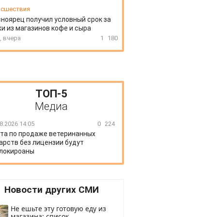
сшествия
ноярец получил условный срок за
и из магазинов кофе и сыра
, вчера
1
180
ТОП-5
Медиа
8.2026 14:05
0
224
та по продаже ветеринанных
арств без лицензии будут
локироаны
Новости других СМИ
Не ешьте эту готовую еду из
магазина: список