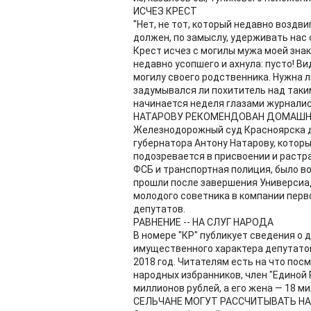
ИСЧЕЗ КРЕСТ
"Нет, не тот, который недавно воздв
должен, по замыслу, удерживать нас 
Крест исчез с могилы мужа моей зна
недавно усопшего и ахнула: пусто! В
могилу своего родственника. Нужна л
задумывался ли похититель над таким
начинается неделя глазами журналис
НАТАРОВУ РЕКОМЕНДОВАН ДОМАШН
Железнодорожный суд Красноярска д
губернатора Антону Натарову, котор
подозревается в присвоении и растр
ФСБ и транспортная полиция, было в
прошли после завершения Универсиады
молодого советника в компании перв
депутатов.
РАВНЕНИЕ -- НА СЛУГ НАРОДА
В номере "КР" публикует сведения о 
имущественного характера депутатов
2018 год. Читателям есть на что посм
народных избранников, член "Единой 
миллионов рублей, а его жена — 18 ми
СЕЛЬЧАНЕ МОГУТ РАССЧИТЫВАТЬ Н