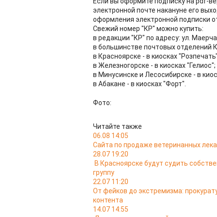
Если вы оформите подписку на pdf-ве
электронной почте накануне его выход
оформления электронной подписки отп
Свежий номер "КР" можно купить:
в редакции "КР" по адресу: ул. Маерча
в большинстве почтовых отделений К
в Красноярске - в киосках "Розпечать"
в Железногорске - в киосках "Гелиос";
в Минусинске и Лесосибирске - в киос
в Абакане - в киосках "Форт".
Фото:
Читайте также
06.08 14:05
Сайта по продаже ветеринанных лека
28.07 19:20
В Красноярске будут судить собств
группу
22.07 11:20
От фейков до экстремизма: прокурат
контента
14.07 14:55