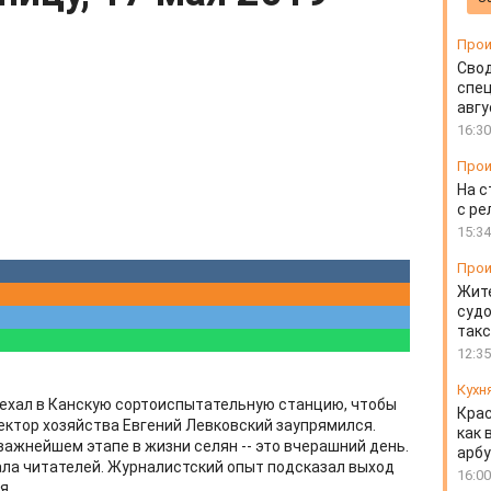
Прои
Свод
спец
авгу
16:30
Прои
На с
с ре
15:34
Прои
Жите
судо
так
12:35
Кухн
иехал в Канскую сортоиспытательную станцию, чтобы
Крас
ектор хозяйства Евгений Левковский заупрямился.
как 
важнейшем этапе в жизни селян -- это вчерашний день.
арбу
ала читателей. Журналистский опыт подсказал выход
16:00
я.