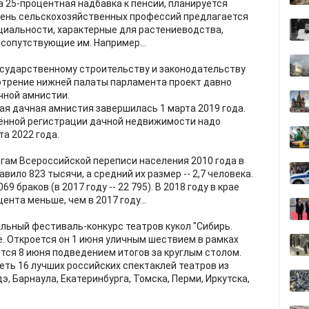
 25-процентная надбавка к пенсии, планируется
чень сельскохозяйственных профессий предлагается
циальности, характерные для растениеводства,
сопутствующие им. Например...
государственному строительству и законодательству
отрение нижней палаты парламента проект давно
чной амнистии.
ая дачная амнистия завершилась 1 марта 2019 года.
щённой регистрации дачной недвижимости надо
та 2022 года.
огам Всероссийской переписи населения 2010 года в
ило 823 тысячи, а средний их размер -- 2,7 человека.
9 браков (в 2017 году -- 22 795). В 2018 году в крае
цента меньше, чем в 2017 году...
ьный фестиваль-конкурс театров кукол "Сибирь.
е. Откроется он 1 июня уличным шествием в рамках
ится 8 июня подведением итогов за круглым столом.
ть 16 лучших российских спектаклей театров из
дэ, Барнаула, Екатеринбурга, Томска, Перми, Иркутска,