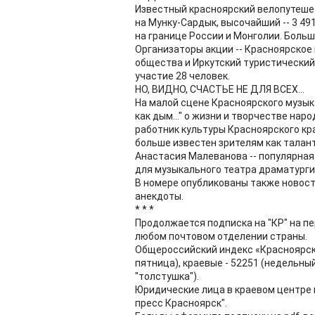
Известный красноярский велопутеше
на Мунку-Сардык, высочайший -- 3 49
на границе России и Монголии. Больш
Организаторы акции -- Красноярское
общества и Иркутский туристический
участие 28 человек.
НО, ВИДНО, СЧАСТЬЕ НЕ ДЛЯ ВСЕХ...
На малой сцене Красноярского музык
как дым..." о жизни и творчестве н
работник культуры Красноярского кр
больше известен зрителям как талант
Анастасия Малеванова -- популярная
для музыкального театра драматургич
В номере опубликованы также новости
анекдоты.
* * *
Продолжается подписка на "КР" на пе
любом почтовом отделении страны.
Общероссийский индекс «Красноярско
пятница), краевые - 52251 (недельный
"толстушка").
Юридические лица в краевом центре м
пресс Красноярск".