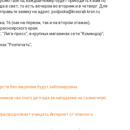
рсию газеты, каждый номер будет приходить к вам по
а в свет, то есть вечером во вторник и в четверг. Для
равьте заявку на адрес: podpiska@krasrab.krsn.ru.
ка, 16 (как на первом, так и на втором этажах);
расноярского края;
, "Лига-пресс", в крупных магазинах сети "Командор";
ках "Розпечать";
рств без лицензии будут заблокироаны
енников частного детсада за нападение на съёмочную
ура продолжает очищать Интернет от опасного