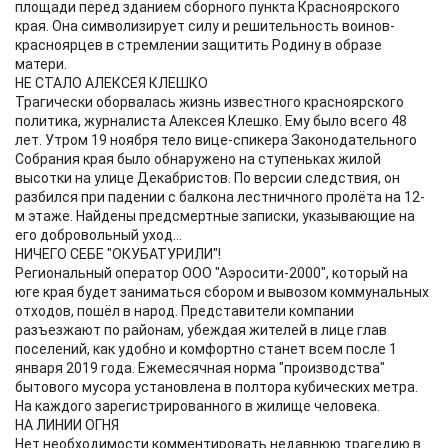
площади перед зданием сборного пункта Красноярского
края. Она символизирует силу и решительность воинов-
красноярцев в стремлении защитить Родину в образе
матери.
НЕ СТАЛО АЛЕКСЕЯ КЛЕШКО
Трагически оборвалась жизнь известного красноярского
политика, журналиста Алексея Клешко. Ему было всего 48
лет. Утром 19 ноября тело вице-спикера Законодательного
Собрания края было обнаружено на ступеньках жилой
высотки на улице Декабристов. По версии следствия, он
разбился при падении с балкона лестничного пролёта на 12-
м этаже. Найдены предсмертные записки, указывающие на
его добровольный уход...
НИЧЕГО СЕБЕ "ОКУБАТУРИЛИ"!
Региональный оператор ООО "Аэросити-2000", который на
юге края будет заниматься сбором и вывозом коммунальных
отходов, пошёл в народ. Представители компании
разъезжают по районам, убеждая жителей в лице глав
поселений, как удобно и комфортно станет всем после 1
января 2019 года. Ежемесячная норма "производства"
бытового мусора установлена в полтора кубических метра.
На каждого зарегистрированного в жилище человека.
НА ЛИНИИ ОГНЯ
Нет необходимости комментировать недавнюю трагедию в