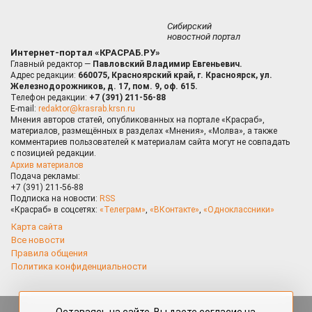
Сибирский
новостной портал
Интернет-портал «КРАСРАБ.РУ»
Главный редактор —
Павловский Владимир Евгеньевич.
Адрес редакции:
660075, Красноярский край, г. Красноярск, ул.
Железнодорожников, д. 17, пом. 9, оф. 615.
Телефон редакции:
+7 (391) 211-56-88
E-mail:
redaktor@krasrab.krsn.ru
Мнения авторов статей, опубликованных на портале «Красраб»,
материалов, размещённых в разделах «Мнения», «Молва», а также
комментариев пользователей к материалам сайта могут не совпадать
с позицией редакции.
Архив материалов
Подача рекламы:
+7 (391) 211-56-88
Подписка на новости:
RSS
«Красраб» в соцсетях:
«Телеграм»
,
«ВКонтакте»
,
«Одноклассники»
Карта сайта
Все новости
Правила общения
Политика конфиденциальности