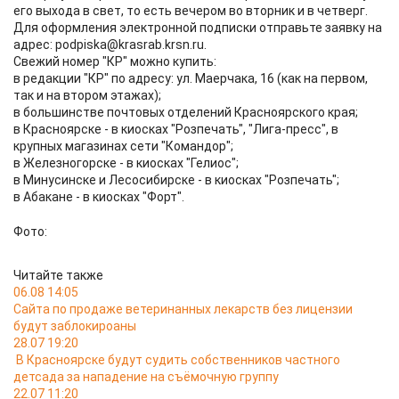
его выхода в свет, то есть вечером во вторник и в четверг.
Для оформления электронной подписки отправьте заявку на
адрес: podpiska@krasrab.krsn.ru.
Свежий номер "КР" можно купить:
в редакции "КР" по адресу: ул. Маерчака, 16 (как на первом,
так и на втором этажах);
в большинстве почтовых отделений Красноярского края;
в Красноярске - в киосках "Розпечать", "Лига-пресс", в
крупных магазинах сети "Командор";
в Железногорске - в киосках "Гелиос";
в Минусинске и Лесосибирске - в киосках "Розпечать";
в Абакане - в киосках "Форт".
Фото:
Читайте также
06.08 14:05
Сайта по продаже ветеринанных лекарств без лицензии
будут заблокироаны
28.07 19:20
В Красноярске будут судить собственников частного
детсада за нападение на съёмочную группу
22.07 11:20