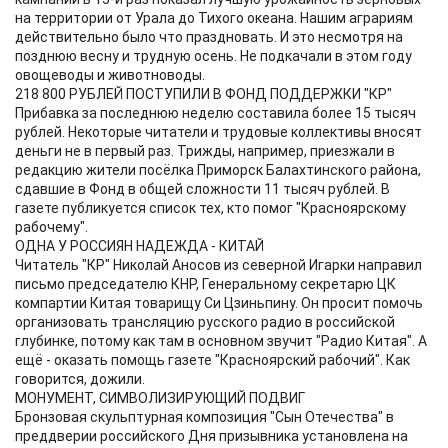
на территории от Урала до Тихого океана. Нашим аграриям
действительно было что праздновать. И это несмотря на
позднюю весну и трудную осень. Не подкачали в этом году
овощеводы и животноводы.
218 800 РУБЛЕЙ ПОСТУПИЛИ В ФОНД ПОДДЕРЖКИ "КР"
Прибавка за последнюю неделю составила более 15 тысяч
рублей. Некоторые читатели и трудовые коллективы вносят
деньги не в первый раз. Трижды, например, приезжали в
редакцию жители посёлка Приморск Балахтинского района,
сдавшие в Фонд в общей сложности 11 тысяч рублей. В
газете публикуется список тех, кто помог "Красноярскому
рабочему".
ОДНА У РОССИЯН НАДЕЖДА - КИТАЙ
Читатель "КР" Николай Аносов из северной Игарки направил
письмо председателю КНР, Генеральному секретарю ЦК
компартии Китая товарищу Си Цзиньпину. Он просит помочь
организовать трансляцию русского радио в российской
глубинке, потому как там в основном звучит "Радио Китая". А
ещё - оказать помощь газете "Красноярский рабочий". Как
говорится, дожили.
МОНУМЕНТ, СИМВОЛИЗИРУЮЩИЙ ПОДВИГ
Бронзовая скульптурная композиция "Сын Отечества" в
преддверии российского Дня призывника установлена на