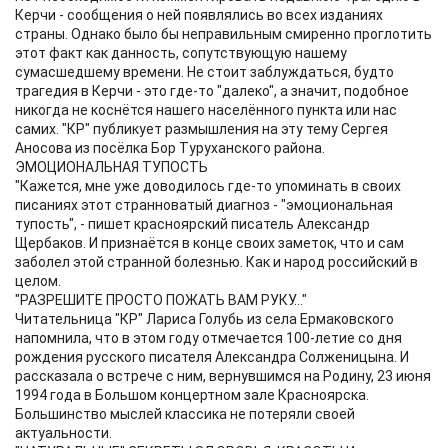
Керчи - сообщения о ней появлялись во всех изданиях
страны. Однако было бы неправильным смиренно проглотить
этот факт как данность, сопутствующую нашему
сумасшедшему времени. Не стоит заблуждаться, будто
трагедия в Керчи - это где-то "далеко", а значит, подобное
никогда не коснётся нашего населённого пункта или нас
самих. "КР" публикует размышления на эту тему Сергея
Аносова из посёлка Бор Туруханского района.
ЭМОЦИОНАЛЬНАЯ ТУПОСТЬ
"Кажется, мне уже доводилось где-то упоминать в своих
писаниях этот странноватый диагноз - "эмоциональная
тупость", - пишет красноярский писатель Александр
Щербаков. И признаётся в конце своих заметок, что и сам
заболел этой странной болезнью. Как и народ российский в
целом.
"РАЗРЕШИТЕ ПРОСТО ПОЖАТЬ ВАМ РУКУ..."
Читательница "КР" Лариса Голубь из села Ермаковского
напомнила, что в этом году отмечается 100-летие со дня
рождения русского писателя Александра Солженицына. И
рассказала о встрече с ним, вернувшимся на Родину, 23 июня
1994 года в Большом концертном зале Красноярска.
Большинство мыслей классика не потеряли своей
актуальности.