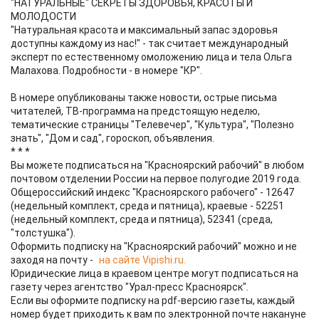
"НАТУРАЛЬНЫЕ" СЕКРЕТЫ ЗДОРОВЬЯ, КРАСОТЫ И
МОЛОДОСТИ
"Натуральная красота и максимальный запас здоровья
доступны каждому из нас!" - так считает международный
эксперт по естественному омоложению лица и тела Ольга
Малахова. Подробности - в номере "КР".
В номере опубликованы также новости, острые письма
читателей, ТВ-программа на предстоящую неделю,
тематические страницы "Телевечер", "Культура", "Полезно
знать", "Дом и сад", гороскоп, объявления.
* * *
Вы можете подписаться на "Красноярский рабочий" в любом
почтовом отделении России на первое полугодие 2019 года.
Общероссийский индекс "Красноярского рабочего" - 12647
(недельный комплект, среда и пятница), краевые - 52251
(недельный комплект, среда и пятница), 52341 (среда,
"толстушка").
Оформить подписку на "Красноярский рабочий" можно и не
заходя на почту -
на сайте Vipishi.ru.
Юридические лица в краевом центре могут подписаться на
газету через агентство "Урал-пресс Красноярск".
Если вы оформите подписку на pdf-версию газеты, каждый
номер будет приходить к вам по электронной почте накануне