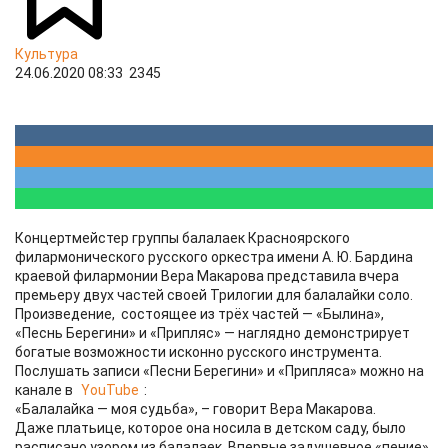
Культура
24.06.2020 08:33
2345
Концертмейстер группы балалаек Красноярского
филармонического русского оркестра имени А. Ю. Бардина
краевой филармонии Вера Макарова представила вчера
премьеру двух частей своей Трилогии для балалайки соло.
Произведение, состоящее из трёх частей — «Былина»,
«Песнь Берегини» и «Припляс» — наглядно демонстрирует
богатые возможности исконно русского инструмента.
Послушать записи «Песни Берегини» и «Припляса» можно на
канале в
YouTube
:
«Балалайка — моя судьба», – говорит Вера Макарова.
Даже платьице, которое она носила в детском саду, было
расписано узором из балалаек. Впервые задушевное «пение»