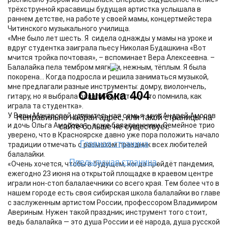
трёхструнной красавицы будущая артистка услышала в
раннем детстве, на работе у своей мамы, концертмейстера
Читинского музыкального училища.
«Мне было лет шесть. Я сидела однажды у мамы на уроке и
вдруг студентка заиграла пьесу Николая Будашкина «Вот
мчится тройка почтовая», – вспоминает Вера Алексеевна. –
Балалайка пела тембром мягким, нежным, тёплым. Я была
покорена... Когда подросла и решила заниматься музыкой,
мне предлагали разные инструменты: домру, виолончель,
гитару, но я выбрала балалайку, потому что помнила, как
играла та студентка».
У Веры Макаровой удивительная семья: муж Андрей Амосов
и дочь Ольга Амосова — тоже балалаечники. Семейное трио
уверено, что в Красноярске давно уже пора положить начало
традиции отмечать с размахом праздник всех любителей
балалайки.
«Очень хочется, чтобы в будущем, когда пройдёт пандемия,
ежегодно 23 июня на открытой площадке в краевом центре
играли нон-стоп балалаечники со всего края. Тем более что в
нашем городе есть своя сибирская школа балалайки во главе
с заслуженным артистом России, профессором Владимиром
Авериным. Нужен такой праздник; инструмент того стоит,
ведь балалайка — это душа России и её народа, душа русской