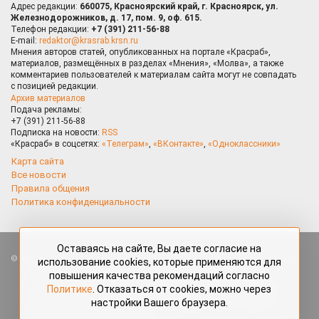
Адрес редакции:
660075, Красноярский край, г. Красноярск, ул.
Железнодорожников, д. 17, пом. 9, оф. 615.
Телефон редакции:
+7 (391) 211-56-88
E-mail:
redaktor@krasrab.krsn.ru
Мнения авторов статей, опубликованных на портале «Красраб»,
материалов, размещённых в разделах «Мнения», «Молва», а также
комментариев пользователей к материалам сайта могут не совпадать
с позицией редакции.
Архив материалов
Подача рекламы:
+7 (391) 211-56-88
Подписка на новости:
RSS
«Красраб» в соцсетях:
«Телеграм»
,
«ВКонтакте»
,
«Одноклассники»
Карта сайта
Все новости
Правила общения
Политика конфиденциальности
Оставаясь на сайте, Вы даете согласие на
Все права защищены. Любые материалы, размещённые на портале
использование cookies, которые применяются для
«Красраб.ру» сотрудниками редакции, нештатными авторами
повышения качества рекомендаций согласно
и читателями, являются объектами авторского права. Полное или
Политике
. Отказаться от cookies, можно через
частичное использование материалов, размещённых на портале
настройки Вашего браузера.
«Красраб.ру», допускается только с письменного согласия редакции
с указанием ссылки на источник. Все вопросы можно задать