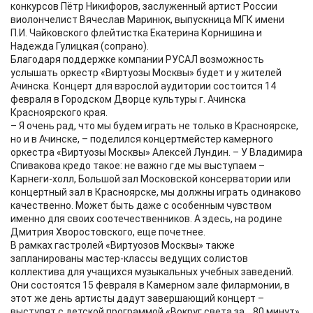
конкурсов Пётр Никифоров, заслуженный артист России
виолончелист Вячеслав Маринюк, выпускница МГК имени
П.И. Чайковского флейтистка Екатерина Корнишина и
Надежда Гулицкая (сопрано).
Благодаря поддержке компании РУСАЛ возможность
услышать оркестр «Виртуозы Москвы» будет и у жителей
Ачинска. Концерт для взрослой аудитории состоится 14
февраля в Городском Дворце культуры г. Ачинска
Красноярского края.
– Я очень рад, что мы будем играть не только в Красноярске,
но и в Ачинске, – поделился концертмейстер камерного
оркестра «Виртуозы Москвы» Алексей Лундин. – У Владимира
Спивакова кредо такое: не важно где мы выступаем –
Карнеги-холл, Большой зал Московской консерватории или
концертный зал в Красноярске, мы должны играть одинаково
качественно. Может быть даже с особенным чувством
именно для своих соотечественников. А здесь, на родине
Дмитрия Хворостовского, еще почетнее.
В рамках гастролей «Виртуозов Москвы» также
запланированы мастер-классы ведущих солистов
коллектива для учащихся музыкальных учебных заведений.
Они состоятся 15 февраля в Камерном зале филармонии, в
этот же день артисты дадут завершающий концерт –
выступят с детской программой «Вокруг света за… 80 минут»