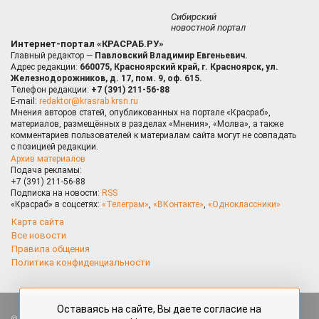
Сибирский
новостной портал
Интернет-портал «КРАСРАБ.РУ»
Главный редактор —
Павловский Владимир Евгеньевич.
Адрес редакции:
660075, Красноярский край, г. Красноярск, ул.
Железнодорожников, д. 17, пом. 9, оф. 615.
Телефон редакции:
+7 (391) 211-56-88
E-mail:
redaktor@krasrab.krsn.ru
Мнения авторов статей, опубликованных на портале «Красраб»,
материалов, размещённых в разделах «Мнения», «Молва», а также
комментариев пользователей к материалам сайта могут не совпадать
с позицией редакции.
Архив материалов
Подача рекламы:
+7 (391) 211-56-88
Подписка на новости:
RSS
«Красраб» в соцсетях:
«Телеграм»
,
«ВКонтакте»
,
«Одноклассники»
Карта сайта
Все новости
Правила общения
Политика конфиденциальности
Оставаясь на сайте, Вы даете согласие на