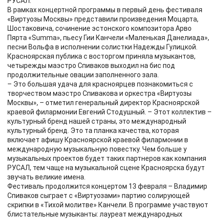
РУСАЛ.
В рамках концертной программы в первый день фестиваля
«Виртуозы Москвы» представили произведения Моцарта,
Шостаковича, сочинение эстонского композитора Арво
Пярта «Summa», пьесу Гии Канчели «Маленькая Данелиада»,
песни Вольфа в исполнении солистки Надежды Гулицкой.
Красноярская публика с восторгом приняла музыкантов,
четырежды маэстро Спиваков выходил на бис под
продолжительные овации заполненного зала.
– Это большая удача для красноярцев познакомиться с
творчеством маэстро Спивакова и оркестра «Виртуозы
Москвы», – отметил генеральный директор Красноярской
краевой филармонии Евгений Стодушный. – Этот коллектив –
культурный бренд нашей страны, это международный
культурный бренд. Это та планка качества, которая
включает афишу Красноярской краевой филармонии в
международную музыкальную повестку. Чем больше у
музыкальных проектов будет таких партнеров как компания
РУСАЛ, тем чаще на музыкальной сцене Красноярска будут
звучать великие имена.
Фестиваль продолжится концертом 13 февраля – Владимир
Спиваков сыграет с «Виртуозами» партию солирующей
скрипки в «Тихой молитве» Канчели. В программе участвуют
блистательные музыканты: лауреат международных