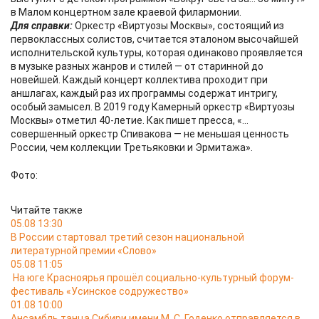
в Малом концертном зале краевой филармонии.
Для справки:
Оркестр «Виртуозы Москвы», состоящий из
первоклассных солистов, считается эталоном высочайшей
исполнительской культуры, которая одинаково проявляется
в музыке разных жанров и стилей — от старинной до
новейшей. Каждый концерт коллектива проходит при
аншлагах, каждый раз их программы содержат интригу,
особый замысел. В 2019 году Камерный оркестр «Виртуозы
Москвы» отметил 40-летие. Как пишет пресса, «…
совершенный оркестр Спивакова — не меньшая ценность
России, чем коллекции Третьяковки и Эрмитажа».
Фото:
Читайте также
05.08 13:30
В России стартовал третий сезон национальной
литературной премии «Слово»
05.08 11:05
На юге Красноярья прошёл социально-культурный форум-
фестиваль «Усинское содружество»
01.08 10:00
Ансамбль танца Сибири имени М. С. Годенко отправляется в