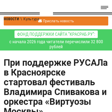
НОВОСТИ
\
Культура
Прислать новость
ФОНД ПОДДЕРЖКИ САЙТА "КРАСРАБ.РУ":
с начала 2026 года читатели перечислили 32 800
рублей
При поддержке РУСАЛа
в Красноярске
стартовал фестиваль
Владимира Спивакова и
оркестра «Виртуозы
Москвы»