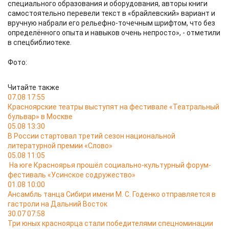
специального образования и оборудования, авторы книги
самостоятельно перевели текст в «брайлевский» вариант и
вручную набрали его рельефно-точечным шрифтом, что без
определённого опыта и навыков очень непросто», - отметили
в спецбиблиотеке.
Фото:
Читайте также
07.08 17:55
Красноярские театры выступят на фестивале «Театральный
бульвар» в Москве
05.08 13:30
В России стартовал третий сезон национальной
литературной премии «Слово»
05.08 11:05
На юге Красноярья прошёл социально-культурный форум-
фестиваль «Усинское содружество»
01.08 10:00
Ансамбль танца Сибири имени М. С. Годенко отправляется в
гастроли на Дальний Восток
30.07 07:58
Три юных красноярца стали победителями спецноминации