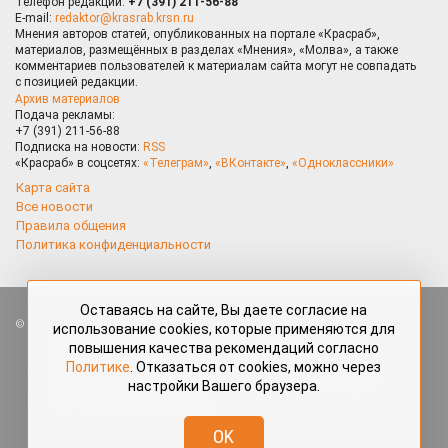
Телефон редакции:
+7 (391) 211-56-88
E-mail:
redaktor@krasrab.krsn.ru
Мнения авторов статей, опубликованных на портале «Красраб»,
материалов, размещённых в разделах «Мнения», «Молва», а также
комментариев пользователей к материалам сайта могут не совпадать
с позицией редакции.
Архив материалов
Подача рекламы:
+7 (391) 211-56-88
Подписка на новости:
RSS
«Красраб» в соцсетях:
«Телеграм»
,
«ВКонтакте»
,
«Одноклассники»
Карта сайта
Все новости
Правила общения
Политика конфиденциальности
Оставаясь на сайте, Вы даете согласие на
Все права защищены. Любые материалы, размещённые на портале
использование cookies, которые применяются для
«Красраб.ру» сотрудниками редакции, нештатными авторами
повышения качества рекомендаций согласно
и читателями, являются объектами авторского права. Полное или
Политике
. Отказаться от cookies, можно через
частичное использование материалов, размещённых на портале
настройки Вашего браузера.
«Красраб.ру», допускается только с письменного согласия редакции
с указанием ссылки на источник. Все вопросы можно задать
по адресу
redaktor@krasrab.krsn.ru
.
OK