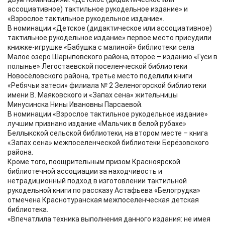
ассоциативное) тактильное рукодельное издание» и
«Взрослое тактильное рукодельное издание».
В номинации «Детское (дидактическое или ассоциативное)
тактильное рукодельное издание» первое место присудили
книжке-игрушке «Бабушка с малиной» библиотеки села
Малое озеро Шарыповского района, второе – изданию «Гуси в
полынье» Легостаевской поселенческой библиотеки
Новосёловского района, третье место поделили книги
«Ребячьи затеси» филиала № 2 Зеленогорской библиотеки
имени В. Маяковского и «Запах сена» жительницы
Минусинска Нины Ивановны Парсаевой.
В номинации «Взрослое тактильное рукодельное издание»
лучшим признано издание «Мальчик в белой рубахе»
Беллыкской сельской библиотеки, на втором месте – книга
«Запах сена» межпоселенческой библиотеки Берёзовского
района.
Кроме того, поощрительным призом Красноярской
библиотечной ассоциации за находчивость и
нетрадиционный подход в изготовлении тактильной
рукодельной книги по рассказу Астафьева «Белогрудка»
отмечена Краснотуранская межпоселенческая детская
библиотека.
«Впечатлила техника выполнения данного издания: не имея