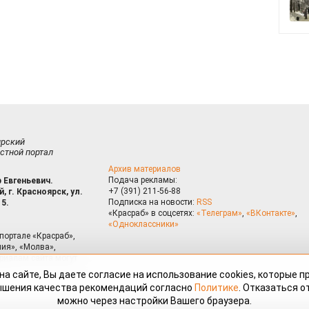
ирский
стной портал
Архив материалов
Подача рекламы:
 Евгеньевич.
+7 (391) 211-56-88
, г. Красноярск, ул.
Подписка на новости:
RSS
15.
«Красраб» в соцсетях:
«Телеграм»
,
«ВКонтакте»
,
«Одноклассники»
портале «Красраб»,
ия», «Молва»,
риалам сайта могут
на сайте, Вы даете согласие на использование cookies, которые 
ышения качества рекомендаций согласно
Политике
. Отказаться от
можно через настройки Вашего браузера.