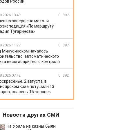
одов России
8.2026 10:43
0
397
пешно завершена мото- и
оэкспедиция «По маршруту
адия Тугаринова»
8.2026 11:27
0
397
д Минусинском началось
оительство автоматического
кта весогабаритного контроля
8.2026 07:42
0
392
оскресенье, 2 августа, в
ноярском крае потушили 13
аров, спасены 15 человек
Новости других СМИ
На Урале из казны были