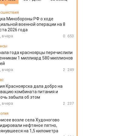
сшествия
ка Минобороны РФ о ходе
иальной военной операции на 8
ста 2026 года
, вчера
0
653
ансы
чала года красноярцы перечислили
нникам 1 миллиард 580 миллионов
лей
, вчера
2
249
ес
ия Красноярска дала добро на
вацию комбината питания и
очь забыла об этом
, вчера
2
237
огия
нисее возле села Худоногово
идировали нефтяное пятно,
янувшееся на 1,5 километра