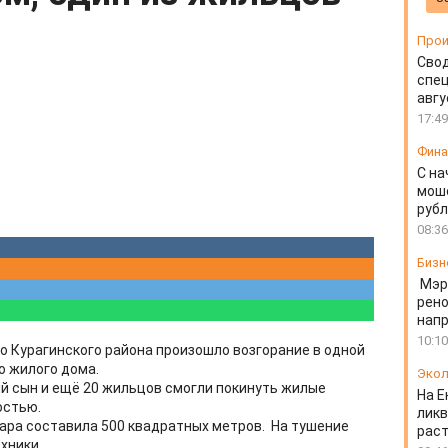
Прои
Свод
спец
авгу
17:49
Фин
С на
моше
руб
08:36
Бизн
Мэр
рено
напр
10:10
о Курагинского района произошло возгорание в одной
о жилого дома.
Экол
ий сын и ещё 20 жильцов смогли покинуть жилые
На Е
ностью.
ликв
ара составила 500 квадратных метров. На тушение
раст
хники.