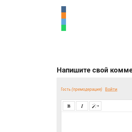
Напишите свой комм
Гость
(премодерация)
Войти