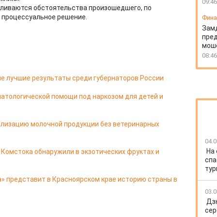
09:46
ливаются обстоятельства произошедшего, по
 процессуальное решение.
Фин
Зам
пред
моше
08:46
е лучшие результаты среди губернаторов России
матологической помощи под наркозом для детей и
лизацию молочной продукции без ветеринарных
04.0
На
 Комстока обнаружили в экзотических фруктах и
спа
тур
» представит в Красноярском крае историю страны в
03.0
Дз
сер