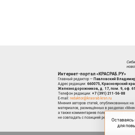
Сиб
ново
Интернет-портал «КРАСРАБ.РУ»
Главный редактор —
Павловский Владимир
Адрес редакции:
660075, Красноярский край
Железнодорожников, д. 17, пом. 9, оф. 6
Телефон редакции:
+7 (391) 211-56-88
E-mail:
redaktor@krasrab.krsn.ru
Мнения авторов статей, опубликованных на 
материалов, размещённых в разделах «Мнен
а также комментариев пользователей к мате
не совпадать с позицией редакции.
Оставаясь 
для пов