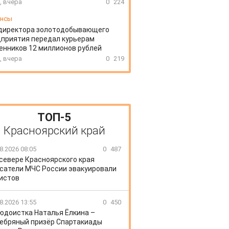
, вчера
0
224
ансы
директора золотодобывающего
приятия передал курьерам
нников 12 миллионов рублей
, вчера
0
219
ТОП-5
Красноярский край
8.2026 08:05
0
487
 севере Красноярского края
сатели МЧС России эвакуировали
истов
8.2026 13:55
0
450
юдоистка Наталья Ёлкина –
ебряный призёр Спартакиады