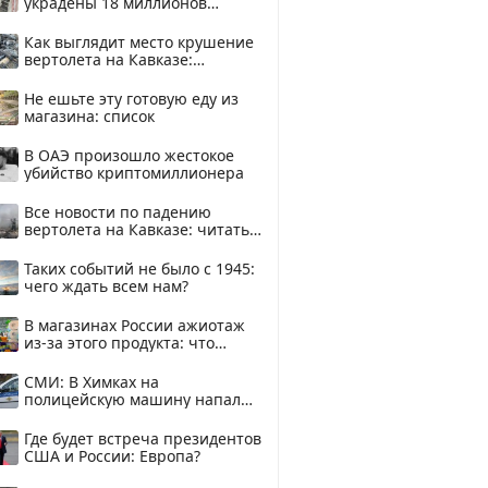
украдены 18 миллионов
рублей
Как выглядит место крушение
вертолета на Кавказе:
смотреть
Не ешьте эту готовую еду из
магазина: список
В ОАЭ произошло жестокое
убийство криптомиллионера
Все новости по падению
вертолета на Кавказе: читать
здесь
Таких событий не было с 1945:
чего ждать всем нам?
В магазинах России ажиотаж
из-за этого продукта: что
купить?
СМИ: В Химках на
полицейскую машину напали
и подожгли.
Где будет встреча президентов
США и России: Европа?