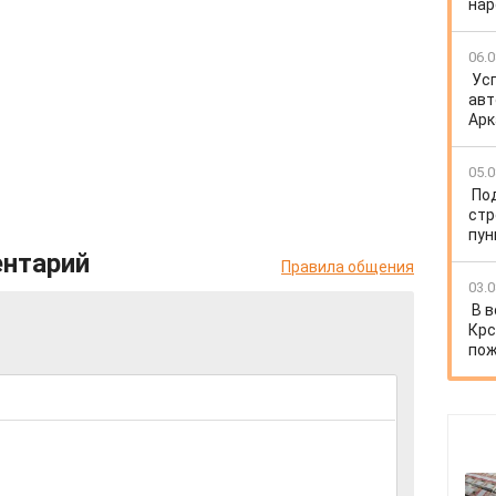
нар
06.0
Ус
авт
Арк
05.0
По
стр
пун
ентарий
Правила общения
03.0
В в
Крс
пож