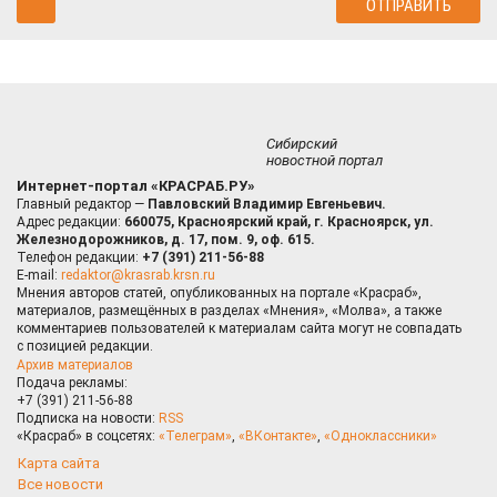
Сибирский
новостной портал
Интернет-портал «КРАСРАБ.РУ»
Главный редактор —
Павловский Владимир Евгеньевич.
Адрес редакции:
660075, Красноярский край, г. Красноярск, ул.
Железнодорожников, д. 17, пом. 9, оф. 615.
Телефон редакции:
+7 (391) 211-56-88
E-mail:
redaktor@krasrab.krsn.ru
Мнения авторов статей, опубликованных на портале «Красраб»,
материалов, размещённых в разделах «Мнения», «Молва», а также
комментариев пользователей к материалам сайта могут не совпадать
с позицией редакции.
Архив материалов
Подача рекламы:
+7 (391) 211-56-88
Подписка на новости:
RSS
«Красраб» в соцсетях:
«Телеграм»
,
«ВКонтакте»
,
«Одноклассники»
Карта сайта
Все новости