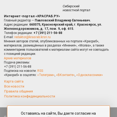
Сибирский
новостной портал
Интернет-портал «КРАСРАБ.РУ»
Главный редактор —
Павловский Владимир Евгеньевич.
Адрес редакции:
660075, Красноярский край, г. Красноярск, ул.
Железнодорожников, д. 17, пом. 9, оф. 615.
Телефон редакции:
+7 (391) 211-56-88
E-mail:
redaktor@krasrab.krsn.ru
Мнения авторов статей, опубликованных на портале «Красраб»,
материалов, размещённых в разделах «Мнения», «Молва», а также
комментариев пользователей к материалам сайта могут не совпадать
с позицией редакции.
Архив материалов
Подача рекламы:
+7 (391) 211-56-88
Подписка на новости:
RSS
«Красраб» в соцсетях:
«Телеграм»
,
«ВКонтакте»
,
«Одноклассники»
Карта сайта
Все новости
Правила общения
Политика конфиденциальности
Оставаясь на сайте, Вы даете согласие на