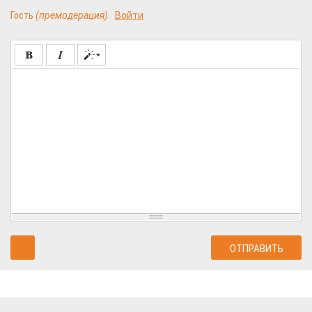
Гость
(премодерация)
Войти