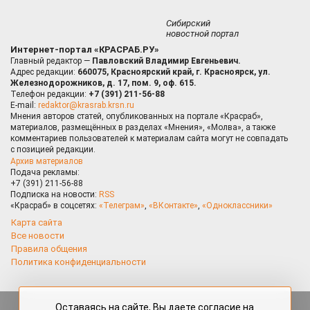
Сибирский
новостной портал
Интернет-портал «КРАСРАБ.РУ»
Главный редактор —
Павловский Владимир Евгеньевич.
Адрес редакции:
660075, Красноярский край, г. Красноярск, ул.
Железнодорожников, д. 17, пом. 9, оф. 615.
Телефон редакции:
+7 (391) 211-56-88
E-mail:
redaktor@krasrab.krsn.ru
Мнения авторов статей, опубликованных на портале «Красраб»,
материалов, размещённых в разделах «Мнения», «Молва», а также
комментариев пользователей к материалам сайта могут не совпадать
с позицией редакции.
Архив материалов
Подача рекламы:
+7 (391) 211-56-88
Подписка на новости:
RSS
«Красраб» в соцсетях:
«Телеграм»
,
«ВКонтакте»
,
«Одноклассники»
Карта сайта
Все новости
Правила общения
Политика конфиденциальности
Оставаясь на сайте, Вы даете согласие на