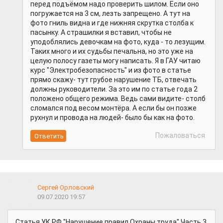
перед подъёмом надо проверить шилом. Если оно
погружается на 3 см, лезть запрещено. А тут на
фото гниль видна и где нижняя скрутка столба к
пасынку. А страшилки я вставил, чтобы не
уподоблялись девочкам на фото, куда - то лезущим.
Таких много и их судьбы печальна, но это уже на
целую полосу газеты могу написать. Я в ГАУ читаю
курс "Электробезопасность" и из фото в статье
прямо скажу- тут грубое нарушение ТБ, отвечать
должны руководители. За это им по статье года 2
положено общего режима. Ведь сами видите- столб
сломался под весом монтёра. А если бы он позже
рухнул и провода на людей- было бы как на фото.
Пожаловаться
Сергей Орловский
09.07.2020 19:57
Статья УК РФ "Нарушение правил Охраны труда" Часть 3