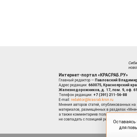
Сиб
ново
Интернет-портал «КРАСРАБ.РУ»
Главный редактор —
Павловский Владимир
Адрес редакции:
660075, Красноярский край
Железнодорожников, д. 17, пом. 9, оф. 6
Телефон редакции:
+7 (391) 211-56-88
E-mail:
redaktor@krasrab.krsn.ru
Мнения авторов статей, опубликованных на 
материалов, размещённых в разделах «Мнен
а также комментариев пользователей к мате
не совпадать с позицией редакции.
Оставаясь 
для пов