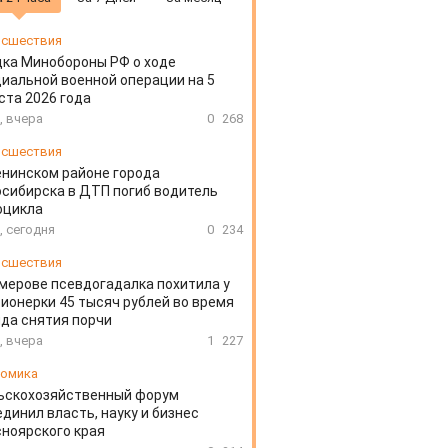
сшествия
ка Минобороны РФ о ходе
иальной военной операции на 5
ста 2026 года
, вчера
0
268
сшествия
енинском районе города
сибирска в ДТП погиб водитель
оцикла
, сегодня
0
234
сшествия
мерове псевдогадалка похитила у
ионерки 45 тысяч рублей во время
да снятия порчи
, вчера
1
227
омика
ьскохозяйственный форум
динил власть, науку и бизнес
ноярского края