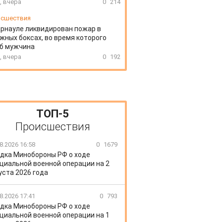
, вчера
0
214
сшествия
арнауле ликвидирован пожар в
жных боксах, во время которого
иб мужчина
, вчера
0
192
ТОП-5
Происшествия
8.2026 16:58
0
1679
дка Минобороны РФ о ходе
циальной военной операции на 2
уста 2026 года
8.2026 17:41
0
793
дка Минобороны РФ о ходе
циальной военной операции на 1