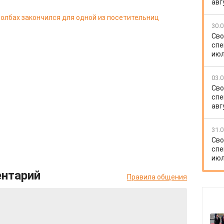
авг
олбах закончился для одной из посетительниц
30.0
Сво
спе
июл
03.0
Сво
спе
авг
31.0
Сво
спе
июл
ентарий
Правила общения