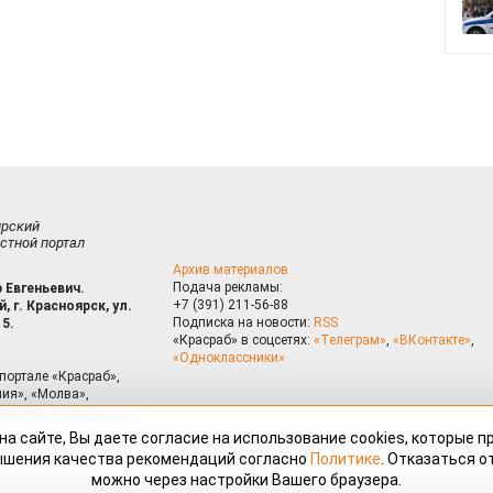
ирский
стной портал
Архив материалов
Подача рекламы:
 Евгеньевич.
+7 (391) 211-56-88
, г. Красноярск, ул.
Подписка на новости:
RSS
15.
«Красраб» в соцсетях:
«Телеграм»
,
«ВКонтакте»
,
«Одноклассники»
портале «Красраб»,
ия», «Молва»,
риалам сайта могут
на сайте, Вы даете согласие на использование cookies, которые 
ышения качества рекомендаций согласно
Политике
. Отказаться от
можно через настройки Вашего браузера.