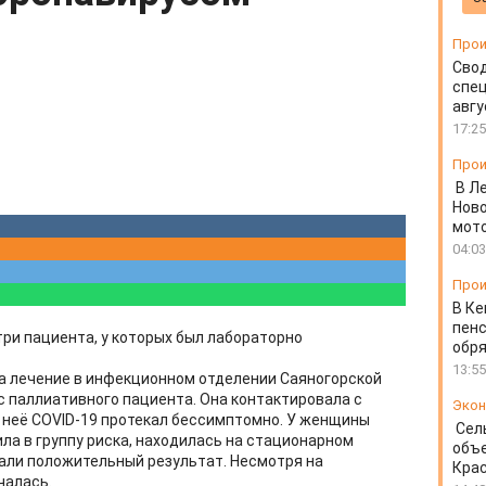
Прои
Свод
спец
авгу
17:25
Прои
В Л
Ново
мот
04:03
Прои
В Ке
пенс
три пациента, у которых был лабораторно
обря
13:55
а лечение в инфекционном отделении Саяногорской
 паллиативного пациента. Она контактировала с
Экон
 неё COVID-19 протекал бессимптомно. У женщины
Сел
ла в группу риска, находилась на стационарном
объе
зали положительный результат. Несмотря на
Крас
чалась.