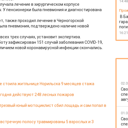
14:48
олучала лечение в хирургическом корпусе
. У пенсионерки была пневмония и диагностирована
Прои
В Б
ет, также проходил лечение в Черногорской
гара
была пневмония, подтверждено наличие новой
пог
16:21
 всех трех случаях, установит экспертиза.
боту зафиксирован 151 случай заболевания COVID-19,
наличием новой коронавирусной инфекции скончались.
02.0
е стоила житльнице Норильска 9 месяцев стажа
Сво
спе
егодня действуют 248 лесных пожаров
авг
трезвый юный мотоциклист сбил лощадь и сам попал в
01.0
Сво
 встречную полосу травмированы 5 взрослых и 3
спе