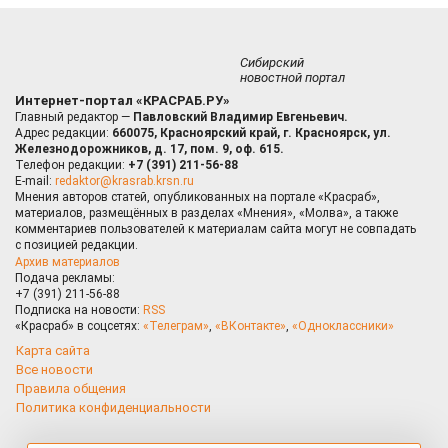
Сибирский
новостной портал
Интернет-портал «КРАСРАБ.РУ»
Главный редактор —
Павловский Владимир Евгеньевич.
Адрес редакции:
660075, Красноярский край, г. Красноярск, ул.
Железнодорожников, д. 17, пом. 9, оф. 615.
Телефон редакции:
+7 (391) 211-56-88
E-mail:
redaktor@krasrab.krsn.ru
Мнения авторов статей, опубликованных на портале «Красраб»,
материалов, размещённых в разделах «Мнения», «Молва», а также
комментариев пользователей к материалам сайта могут не совпадать
с позицией редакции.
Архив материалов
Подача рекламы:
+7 (391) 211-56-88
Подписка на новости:
RSS
«Красраб» в соцсетях:
«Телеграм»
,
«ВКонтакте»
,
«Одноклассники»
Карта сайта
Все новости
Правила общения
Политика конфиденциальности