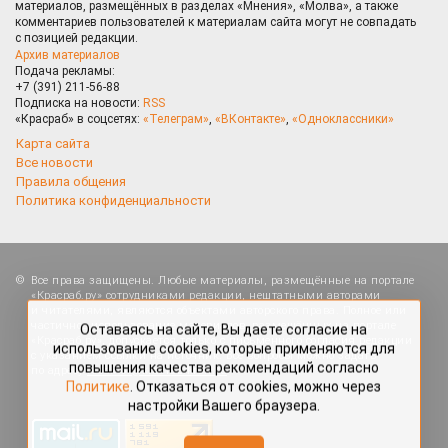
материалов, размещённых в разделах «Мнения», «Молва», а также
комментариев пользователей к материалам сайта могут не совпадать
с позицией редакции.
Архив материалов
Подача рекламы:
+7 (391) 211-56-88
Подписка на новости:
RSS
«Красраб» в соцсетях:
«Телеграм»
,
«ВКонтакте»
,
«Одноклассники»
Карта сайта
Все новости
Правила общения
Политика конфиденциальности
Оставаясь на сайте, Вы даете согласие на
Все права защищены. Любые материалы, размещённые на портале
использование cookies, которые применяются для
«Красраб.ру» сотрудниками редакции, нештатными авторами
повышения качества рекомендаций согласно
и читателями, являются объектами авторского права. Полное или
Политике
. Отказаться от cookies, можно через
частичное использование материалов, размещённых на портале
настройки Вашего браузера.
«Красраб.ру», допускается только с письменного согласия редакции
с указанием ссылки на источник. Все вопросы можно задать
по адресу
redaktor@krasrab.krsn.ru
.
OK