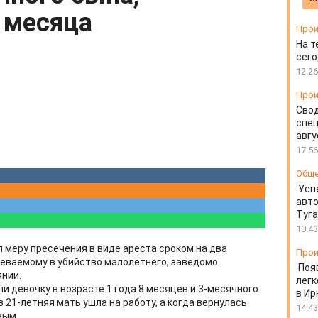
3 месяца
Прои
На т
сего
12:26
Прои
Свод
спец
авгу
17:56
Общ
Усп
авто
Туг
10:43
 меру пресечения в виде ареста сроком на два
Прои
еваемому в убийство малолетнего, заведомо
Поя
нии.
легк
и девочку в возрасте 1 года 8 месяцев и 3-месячного
в Ир
 21-летняя мать ушла на работу, а когда вернулась
14:43
вым.