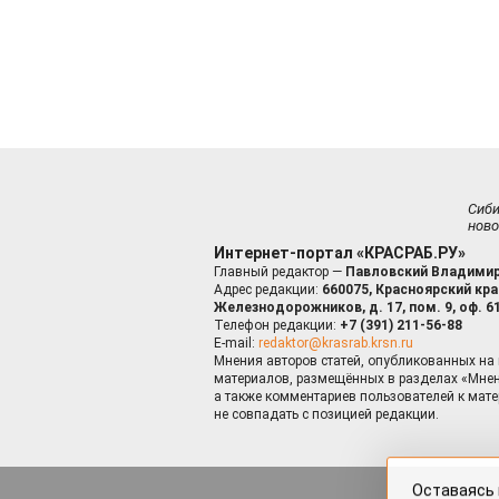
Сиб
ново
Интернет-портал «КРАСРАБ.РУ»
Главный редактор —
Павловский Владимир
Адрес редакции:
660075, Красноярский край
Железнодорожников, д. 17, пом. 9, оф. 6
Телефон редакции:
+7 (391) 211-56-88
E-mail:
redaktor@krasrab.krsn.ru
Мнения авторов статей, опубликованных на 
материалов, размещённых в разделах «Мнен
а также комментариев пользователей к мате
не совпадать с позицией редакции.
Оставаясь 
для пов