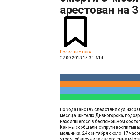
арестован на 
Происшествия
27.09.2018 15:32
614
По ходатайству следствия суд избрал
месяца жителю Дивногорска, подозр
находящегося в беспомощном состоя
Как мы сообщали, супруги воспитывал
мальчика. 24 сентября около 17 часов
утром, обнаружила своего сына мёрт