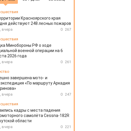
сшествия
ерритории Красноярского края
дня действуют 248 лесных пожаров
, вчера
0
267
сшествия
ка Минобороны РФ о ходе
иальной военной операции на 6
ста 2026 года
, вчера
0
261
ество
ешно завершена мото- и
экспедиция «По маршруту Аркадия
аринова»
, вчера
0
247
сшествия
вились кадры с места падения
омоторного самолёта Cessna-182R
кутской области
, вчера
0
221