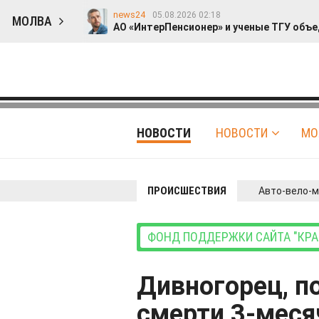
news24
05.08.2026 02:18
МОЛВА
АО «ИнтерПенсионер» и ученые ТГУ объе
Гость
editnews
03.08.2026 12:36
01.08.2026 02:
Прошу прощения
Опрос: 47% респонде
id314306805
31.07.2026 21:54
Житель Сирии рассказал о преследованиях хри
id314306805
28.07.2026 14:20
На фестивале современного искусства появила
id314306805
НОВОСТИ
НОВОСТИ
МО
27.07.2026 18:32
Россиян приглашают попасть в фильм со свои
id314306805
24.07.2026 15:26
SanMinor: «Антиутопический рэп для меня - это 
news24
22.07.2026 23:43
ПРОИСШЕСТВИЯ
Авто-вело-
«Ростовские термы» разогревают продажи квар
editnews
20.07.2026 20:05
«Счастье в мелочах»: 46% россиян пересмотрел
news24
19.07.2026 02:02
ФОНД ПОДДЕРЖКИ САЙТА "КРАС
«НИЖФАРМ» и РГНКЦ им. Н. И. Пирогова совмес
editnews
16.07.2026 17:44
Где найти бензин в 2026 году и не залить нека
Дивногорец, п
смерти 3-меся