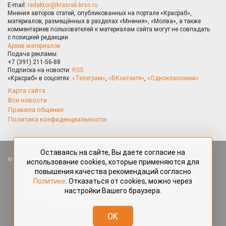
E-mail:
redaktor@krasrab.krsn.ru
Мнения авторов статей, опубликованных на портале «Красраб»,
материалов, размещённых в разделах «Мнения», «Молва», а также
комментариев пользователей к материалам сайта могут не совпадать
с позицией редакции.
Архив материалов
Подача рекламы:
+7 (391) 211-56-88
Подписка на новости:
RSS
«Красраб» в соцсетях:
«Телеграм»
,
«ВКонтакте»
,
«Одноклассники»
Карта сайта
Все новости
Правила общения
Политика конфиденциальности
Оставаясь на сайте, Вы даете согласие на
Все права защищены. Любые материалы, размещённые на портале
использование cookies, которые применяются для
«Красраб.ру» сотрудниками редакции, нештатными авторами
повышения качества рекомендаций согласно
и читателями, являются объектами авторского права. Полное или
Политике
. Отказаться от cookies, можно через
частичное использование материалов, размещённых на портале
настройки Вашего браузера.
«Красраб.ру», допускается только с письменного согласия редакции
с указанием ссылки на источник. Все вопросы можно задать
по адресу
redaktor@krasrab.krsn.ru
.
OK