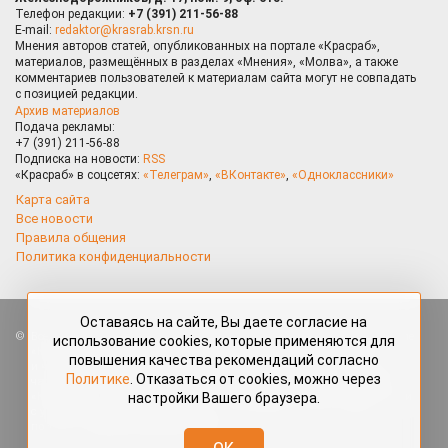
Телефон редакции:
+7 (391) 211-56-88
E-mail:
redaktor@krasrab.krsn.ru
Мнения авторов статей, опубликованных на портале «Красраб»,
материалов, размещённых в разделах «Мнения», «Молва», а также
комментариев пользователей к материалам сайта могут не совпадать
с позицией редакции.
Архив материалов
Подача рекламы:
+7 (391) 211-56-88
Подписка на новости:
RSS
«Красраб» в соцсетях:
«Телеграм»
,
«ВКонтакте»
,
«Одноклассники»
Карта сайта
Все новости
Правила общения
Политика конфиденциальности
Оставаясь на сайте, Вы даете согласие на
Все права защищены. Любые материалы, размещённые на портале
использование cookies, которые применяются для
«Красраб.ру» сотрудниками редакции, нештатными авторами
повышения качества рекомендаций согласно
и читателями, являются объектами авторского права. Полное или
Политике
. Отказаться от cookies, можно через
частичное использование материалов, размещённых на портале
настройки Вашего браузера.
«Красраб.ру», допускается только с письменного согласия редакции
с указанием ссылки на источник. Все вопросы можно задать
по адресу
redaktor@krasrab.krsn.ru
.