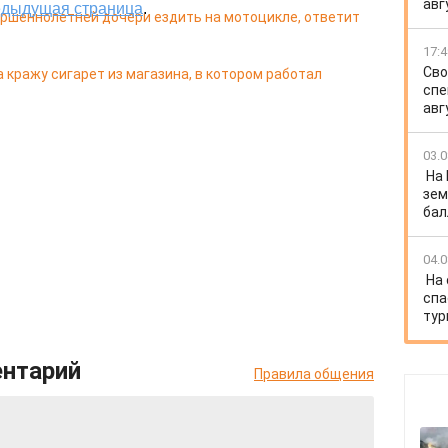
авг
ершеннолетней дочери ездить на мотоцикле, ответит
17:4
Сво
 кражу сигарет из магазина, в котором работал
спе
авг
03.0
На
зем
бал
04.0
На
спа
тур
ентарий
Правила общения