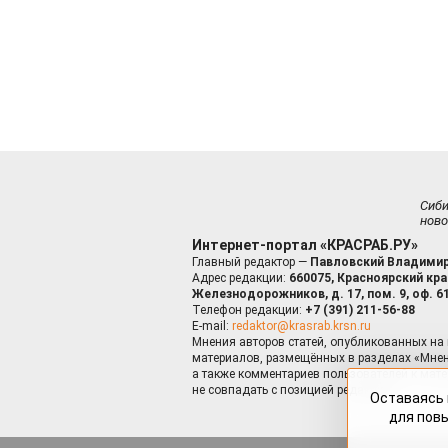
Сиб
ново
Интернет-портал «КРАСРАБ.РУ»
Главный редактор —
Павловский Владимир
Адрес редакции:
660075, Красноярский край
Железнодорожников, д. 17, пом. 9, оф. 6
Телефон редакции:
+7 (391) 211-56-88
E-mail:
redaktor@krasrab.krsn.ru
Мнения авторов статей, опубликованных на 
материалов, размещённых в разделах «Мнен
а также комментариев пользователей к мате
не совпадать с позицией редакции.
Оставаясь 
для пов