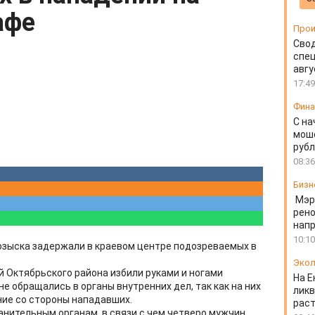
афе
Прои
Свод
спец
авгу
17:49
Фин
С на
моше
руб
08:36
Бизн
Мэр
рено
напр
10:10
озыска задержали в краевом центре подозреваемых в
Экол
й Октябрьского района избили руками и ногами
На Е
не обращались в органы внутренних дел, так как на них
ликв
ие со стороны нападавших.
раст
анительным органам, в связи с чем четверо мужчин