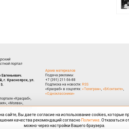
ирский
стной портал
Архив материалов
Подача рекламы:
 Евгеньевич.
+7 (391) 211-56-88
, г. Красноярск, ул.
Подписка на новости:
RSS
15.
«Красраб» в соцсетях:
«Телеграм»
,
«ВКонтакте»
,
«Одноклассники»
портале «Красраб»,
ия», «Молва»,
риалам сайта могут
на сайте, Вы даете согласие на использование cookies, которые 
ышения качества рекомендаций согласно
Политике
. Отказаться от
можно через настройки Вашего браузера.