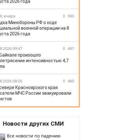
уста 2026 года
9, вчера
0
593
дка Минобороны РФ о ходе
циальной военной операции на 8
уста 2026 года
8.2026 09:47
0
497
 Байкале произошло
летрясение интенсивностью 4,7
ла
8.2026 08:05
0
485
 севере Красноярского края
сатели МЧС России эвакуировали
истов
Новости других СМИ
Все новости по падению