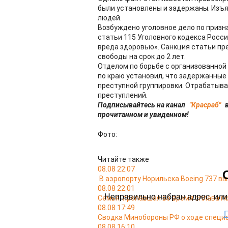
были установлены и задержаны. Изъя
людей.
Возбуждено уголовное дело по призн
статьи 115 Уголовного кодекса Росс
вреда здоровью». Санкция статьи пр
свободы на срок до 2 лет.
Отделом по борьбе с организованной
по краю установил, что задержанные
преступной группировки. Отрабатыва
преступлений.
Подписывайтесь на канал
"Красраб"
в
прочитанном и увиденном!
Фото:
Читайте также
08.08 22:07
В аэропорту Норильска Boeing 737 в
08.08 22:01
Семья, пропавшая во время сплава по
08.08 17:49
Сводка Минобороны РФ о ходе специа
08.08 16:10