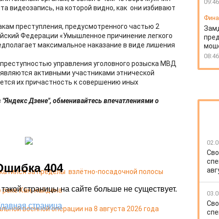
09:46
та видеозапись, на которой видно, как они избивают
Фин
акам преступления, предусмотренного частью 2
Зам
ийский Федерации «Умышленное причинение легкого
пред
едполагает максимальное наказание в виде лишения
моше
08:46
 преступностью управления уголовного розыска МВД
 являются активными участниками этнической
ется их причастность к совершению иных
 "Яндекс Дзене", обменивайтесь впечатлениями о
02.0
Сво
спе
авг
ыкатился за пределы взлётно-посадочной полосы
 реке Кан, найдена
03.0
Сво
льной военной операции на 8 августа 2026 года
спе