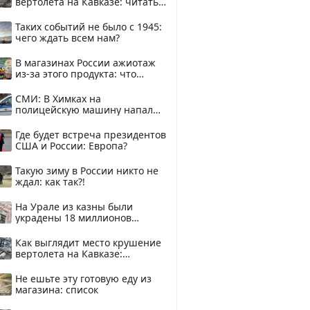
вертолета на Кавказе: читать
здесь
Таких событий не было с 1945:
чего ждать всем нам?
В магазинах России ажиотаж
из-за этого продукта: что
купить?
СМИ: В Химках на
полицейскую машину напали
и подожгли.
Где будет встреча президентов
США и России: Европа?
Такую зиму в России никто не
ждал: как так?!
На Урале из казны были
украдены 18 миллионов
рублей
Как выглядит место крушение
вертолета на Кавказе:
смотреть
Не ешьте эту готовую еду из
магазина: список