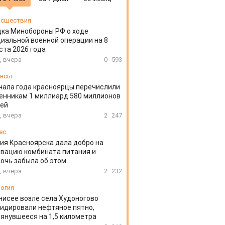
сшествия
ка Минобороны РФ о ходе
иальной военной операции на 8
ста 2026 года
, вчера
0
593
ансы
чала года красноярцы перечислили
нникам 1 миллиард 580 миллионов
лей
, вчера
2
247
ес
ия Красноярска дала добро на
вацию комбината питания и
очь забыла об этом
, вчера
2
232
огия
нисее возле села Худоногово
идировали нефтяное пятно,
янувшееся на 1,5 километра