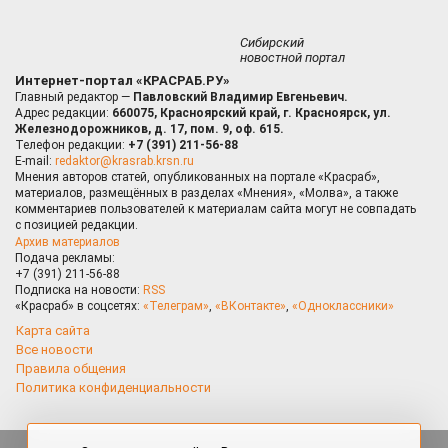
Сибирский
новостной портал
Интернет-портал «КРАСРАБ.РУ»
Главный редактор —
Павловский Владимир Евгеньевич.
Адрес редакции:
660075, Красноярский край, г. Красноярск, ул.
Железнодорожников, д. 17, пом. 9, оф. 615.
Телефон редакции:
+7 (391) 211-56-88
E-mail:
redaktor@krasrab.krsn.ru
Мнения авторов статей, опубликованных на портале «Красраб»,
материалов, размещённых в разделах «Мнения», «Молва», а также
комментариев пользователей к материалам сайта могут не совпадать
с позицией редакции.
Архив материалов
Подача рекламы:
+7 (391) 211-56-88
Подписка на новости:
RSS
«Красраб» в соцсетях:
«Телеграм»
,
«ВКонтакте»
,
«Одноклассники»
Карта сайта
Все новости
Правила общения
Политика конфиденциальности