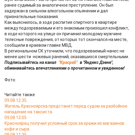
ранее судимый за аналогичное преступление. Он был
задержан в сильном алкогольном опьянении и дал
признательные показания.
Как выяснилось, в ходе распития спиртного в квартире
между подозреваемым и его знакомым произошел конфликт,
в ходе которого на улице он причинил молодому мужчине
телесные повреждения, от которых тот скончался на месте,
сообщили в краевом главке МВД.
В региональном СК уточнили, что подозреваемый нанес не
менее шести ножевых ранений, оказавшихся смертельными.
Подписывайтесь на канал
"Красраб"
в "Яндекс Дзене",
обменивайтесь впечатлениями о прочитанном и увиденном!
Фото:
Читайте также
09.08 12:35
Житель Красноярска предстанет перед судом за разбойное
нападение на таксиста
09.08 12:05
Красноярец получил условный срок за кражи из магазинов
кофе и сыра
09.08 11:35