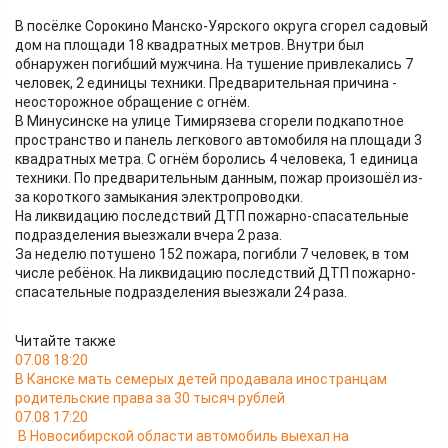
В посёлке Сорокино Манско-Уярского округа сгорел садовый
дом на площади 18 квадратных метров. Внутри был
обнаружен погибший мужчина. На тушение привлекались 7
человек, 2 единицы техники. Предварительная причина -
неосторожное обращение с огнём.
В Минусинске на улице Тимирязева сгорели подкапотное
пространство и панель легкового автомобиля на площади 3
квадратных метра. С огнём боролись 4 человека, 1 единица
техники. По предварительным данным, пожар произошёл из-
за короткого замыкания электропроводки.
На ликвидацию последствий ДТП пожарно-спасательные
подразделения выезжали вчера 2 раза.
За неделю потушено 152 пожара, погибли 7 человек, в том
числе ребёнок. На ликвидацию последствий ДТП пожарно-
спасательные подразделения выезжали 24 раза.
Читайте также
07.08 18:20
В Канске мать семерых детей продавала иностранцам
родительские права за 30 тысяч рублей
07.08 17:20
В Новосибирской области автомобиль выехал на