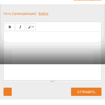
Гость
(премодерация)
Войти