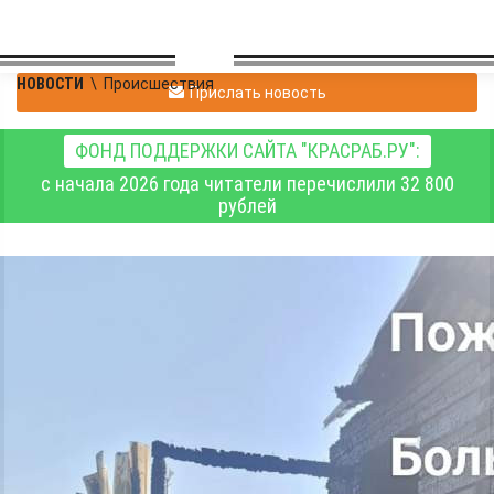
НОВОСТИ
\
Происшествия
Прислать новость
ФОНД ПОДДЕРЖКИ САЙТА "КРАСРАБ.РУ":
с начала 2026 года читатели перечислили 32 800
рублей
В воскресенье, 7 июня,
в Красноярском крае
потушили 19 пожаров,
погиб 1 человек