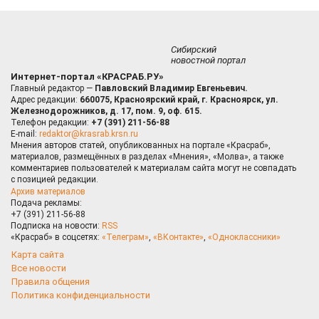
Сибирский
новостной портал
Интернет-портал «КРАСРАБ.РУ»
Главный редактор —
Павловский Владимир Евгеньевич.
Адрес редакции:
660075, Красноярский край, г. Красноярск, ул.
Железнодорожников, д. 17, пом. 9, оф. 615.
Телефон редакции:
+7 (391) 211-56-88
E-mail:
redaktor@krasrab.krsn.ru
Мнения авторов статей, опубликованных на портале «Красраб»,
материалов, размещённых в разделах «Мнения», «Молва», а также
комментариев пользователей к материалам сайта могут не совпадать
с позицией редакции.
Архив материалов
Подача рекламы:
+7 (391) 211-56-88
Подписка на новости:
RSS
«Красраб» в соцсетях:
«Телеграм»
,
«ВКонтакте»
,
«Одноклассники»
Карта сайта
Все новости
Правила общения
Политика конфиденциальности