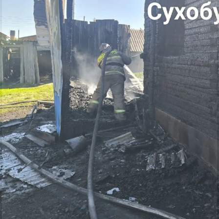
Происшествия
08.06.2026 07:27
468
В посёлке Сорокино сгорел садовый дом
В Минусинске загорелся автомобиль