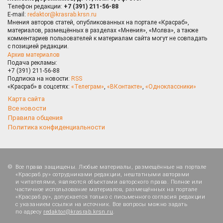
Телефон редакции:
+7 (391) 211-56-88
E-mail:
redaktor@krasrab.krsn.ru
Мнения авторов статей, опубликованных на портале «Красраб»,
материалов, размещённых в разделах «Мнения», «Молва», а также
комментариев пользователей к материалам сайта могут не совпадать
с позицией редакции.
Архив материалов
Подача рекламы:
+7 (391) 211-56-88
Подписка на новости:
RSS
«Красраб» в соцсетях:
«Телеграм»
,
«ВКонтакте»
,
«Одноклассники»
Карта сайта
Все новости
Правила общения
Политика конфиденциальности
Все права защищены. Любые материалы, размещённые на портале
«Красраб.ру» сотрудниками редакции, нештатными авторами
и читателями, являются объектами авторского права. Полное или
частичное использование материалов, размещённых на портале
«Красраб.ру», допускается только с письменного согласия редакции
с указанием ссылки на источник. Все вопросы можно задать
по адресу
redaktor@krasrab.krsn.ru
.