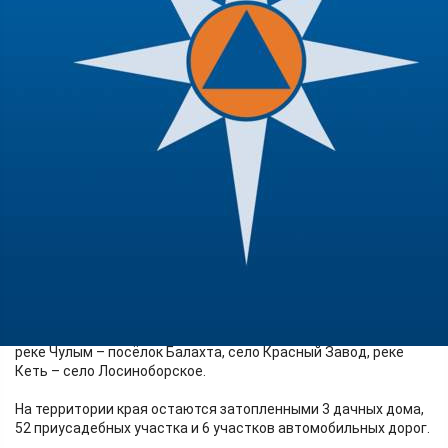
Происшествия
07.06.2026 14:19
378
На реке Чулым - посёлок Балахта - уровень воды составил
470 сантиметров (опасная отметка 473). Возможно
кратковременное превышение опасной отметки.
Сохраняется выход воды на пойму на реке Енисей – село
Караул, реке Мана – село Нарва, реке Анжа – село Агинское,
реке Чулым – посёлок Балахта, село Красный Завод, реке
Кеть – село Лосиноборское.
На территории края остаются затопленными 3 дачных дома,
52 приусадебных участка и 6 участков автомобильных дорог.