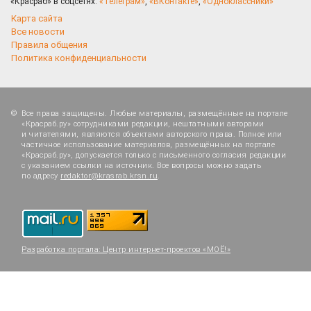
«Красраб» в соцсетях:
«Телеграм»
,
«ВКонтакте»
,
«Одноклассники»
Карта сайта
Все новости
Правила общения
Политика конфиденциальности
Все права защищены. Любые материалы, размещённые на портале
«Красраб.ру» сотрудниками редакции, нештатными авторами
и читателями, являются объектами авторского права. Полное или
частичное использование материалов, размещённых на портале
«Красраб.ру», допускается только с письменного согласия редакции
с указанием ссылки на источник. Все вопросы можно задать
по адресу
redaktor@krasrab.krsn.ru
.
Разработка портала:
Центр интернет-проектов «МОЁ!»