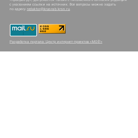
с указанием ссылки на источник. Все вопросы можно задать
по адресу
redaktor@krasrab.krsn.ru
.
Разработка портала:
Центр интернет-проектов «МОЁ!»