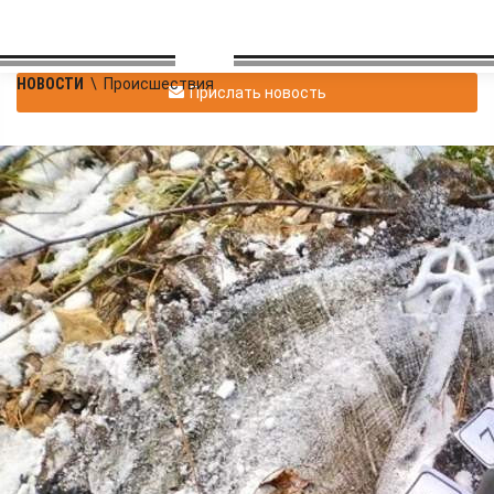
НОВОСТИ
\
Происшествия
Прислать новость
Предприниматель
осуждён за незаконную
вырубку сосен и берёз
на 18 миллионов рублей
Происшествия
05.06.2026 14:15
602
3