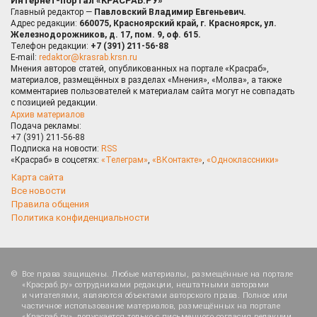
Интернет-портал «КРАСРАБ.РУ»
Главный редактор —
Павловский Владимир Евгеньевич.
Адрес редакции:
660075, Красноярский край, г. Красноярск, ул.
Железнодорожников, д. 17, пом. 9, оф. 615.
Телефон редакции:
+7 (391) 211-56-88
E-mail:
redaktor@krasrab.krsn.ru
Мнения авторов статей, опубликованных на портале «Красраб»,
материалов, размещённых в разделах «Мнения», «Молва», а также
комментариев пользователей к материалам сайта могут не совпадать
с позицией редакции.
Архив материалов
Подача рекламы:
+7 (391) 211-56-88
Подписка на новости:
RSS
«Красраб» в соцсетях:
«Телеграм»
,
«ВКонтакте»
,
«Одноклассники»
Карта сайта
Все новости
Правила общения
Политика конфиденциальности
Все права защищены. Любые материалы, размещённые на портале
«Красраб.ру» сотрудниками редакции, нештатными авторами
и читателями, являются объектами авторского права. Полное или
частичное использование материалов, размещённых на портале
«Красраб.ру», допускается только с письменного согласия редакции