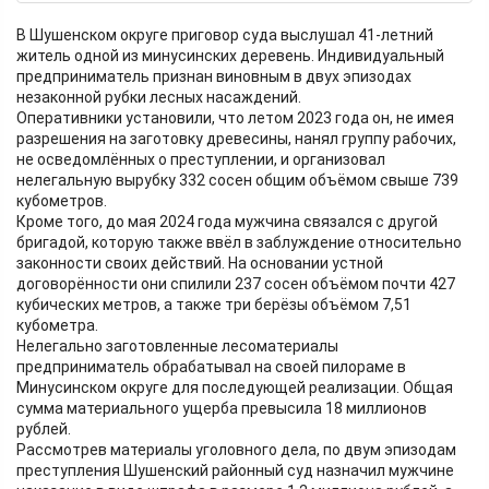
В Шушенском округе приговор суда выслушал 41-летний
житель одной из минусинских деревень. Индивидуальный
предприниматель признан виновным в двух эпизодах
незаконной рубки лесных насаждений.
Оперативники установили, что летом 2023 года он, не имея
разрешения на заготовку древесины, нанял группу рабочих,
не осведомлённых о преступлении, и организовал
нелегальную вырубку 332 сосен общим объёмом свыше 739
кубометров.
Кроме того, до мая 2024 года мужчина связался с другой
бригадой, которую также ввёл в заблуждение относительно
законности своих действий. На основании устной
договорённости они спилили 237 сосен объёмом почти 427
кубических метров, а также три берёзы объёмом 7,51
кубометра.
Нелегально заготовленные лесоматериалы
предприниматель обрабатывал на своей пилораме в
Минусинском округе для последующей реализации. Общая
сумма материального ущерба превысила 18 миллионов
рублей.
Рассмотрев материалы уголовного дела, по двум эпизодам
преступления Шушенский районный суд назначил мужчине