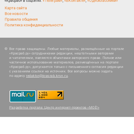
«Красраб» в соцсетях:
«Телеграм»
,
«ВКонтакте»
,
«Одноклассники»
Карта сайта
Все новости
Правила общения
Политика конфиденциальности
Все права защищены. Любые материалы, размещённые на портале
«Красраб.ру» сотрудниками редакции, нештатными авторами
и читателями, являются объектами авторского права. Полное или
частичное использование материалов, размещённых на портале
«Красраб.ру», допускается только с письменного согласия редакции
с указанием ссылки на источник. Все вопросы можно задать
по адресу
redaktor@krasrab.krsn.ru
.
Разработка портала:
Центр интернет-проектов «МОЁ!»