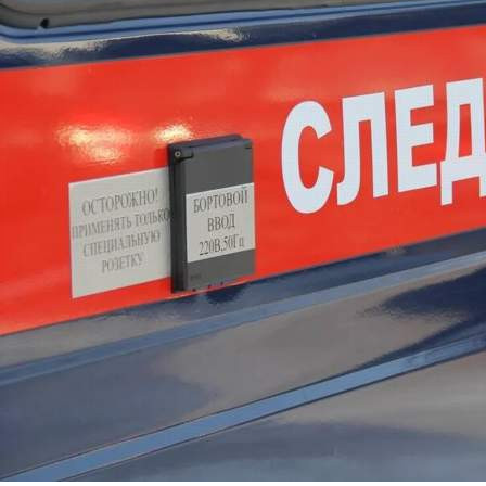
Происшествия
04.06.2026 17:28
370
Сегодня в одном из кафе города Новосибирска произошла
разгерметизация газового баллона и последующая вспышка
газовоздушной смеси. В результате происшествия
пострадали три человека, в том числе несовершеннолетний,
они доставлены в медицинское учреждение.
По данному факту следователи СК по Новосибирской
области проводят доследственную проверку.
В настоящее время они проводят осмотр места
происшествия. Назначены ряд судебных экспертиз,
устанавливаются обстоятельства произошедшего.