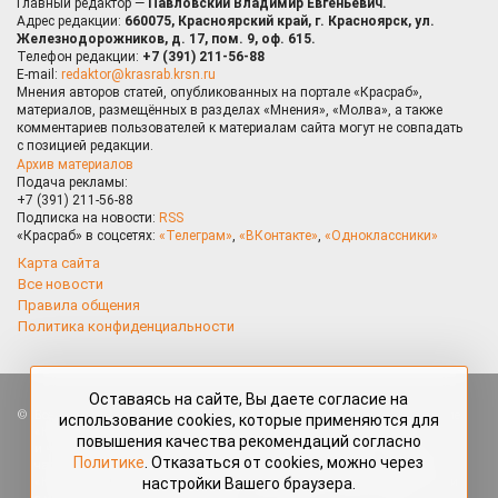
Главный редактор —
Павловский Владимир Евгеньевич.
Адрес редакции:
660075, Красноярский край, г. Красноярск, ул.
Железнодорожников, д. 17, пом. 9, оф. 615.
Телефон редакции:
+7 (391) 211-56-88
E-mail:
redaktor@krasrab.krsn.ru
Мнения авторов статей, опубликованных на портале «Красраб»,
материалов, размещённых в разделах «Мнения», «Молва», а также
комментариев пользователей к материалам сайта могут не совпадать
с позицией редакции.
Архив материалов
Подача рекламы:
+7 (391) 211-56-88
Подписка на новости:
RSS
«Красраб» в соцсетях:
«Телеграм»
,
«ВКонтакте»
,
«Одноклассники»
Карта сайта
Все новости
Правила общения
Политика конфиденциальности
Оставаясь на сайте, Вы даете согласие на
Все права защищены. Любые материалы, размещённые на портале
использование cookies, которые применяются для
«Красраб.ру» сотрудниками редакции, нештатными авторами
повышения качества рекомендаций согласно
и читателями, являются объектами авторского права. Полное или
Политике
. Отказаться от cookies, можно через
частичное использование материалов, размещённых на портале
настройки Вашего браузера.
«Красраб.ру», допускается только с письменного согласия редакции