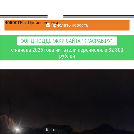
НОВОСТИ
\
Происшествия
Прислать новость
ФОНД ПОДДЕРЖКИ САЙТА "КРАСРАБ.РУ":
с начала 2026 года читатели перечислили 32 800
рублей
В Усть-Абаканском
районе Хакасии в ДТП
пострадали двое
несовершеннолетних