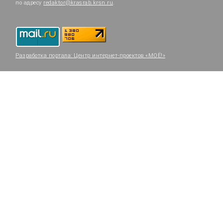
по адресу
redaktor@krasrab.krsn.ru
.
Разработка портала:
Центр интернет-проектов «МОЁ!»