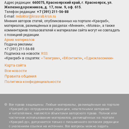
Адрес редакции:
660075, Красноярский край, г. Красноярск, ул.
Железнодорожников, д. 17, пом. 9, оф. 615.
Телефон редакции:
+7 (391) 211-56-88
E-mail:
redaktor@krasrab.krsn.ru
Мнения авторов статей, опубликованных на портале «Красраб»,
материалов, размещённых в разделах «Мнения», «Молва», а также
комментариев пользователей к материалам сайта могут не совпадать
с позицией редакции.
Архив материалов
Подача рекламы:
+7 (391) 211-56-88
Подписка на новости:
RSS
«Красраб» в соцсетях:
«Телеграм»
,
«ВКонтакте»
,
«Одноклассники»
Карта сайта
Все новости
Правила общения
Политика конфиденциальности
Все права защищены. Любые материалы, размещённые на портале
«Красраб.ру» сотрудниками редакции, нештатными авторами
и читателями, являются объектами авторского права. Полное или
частичное использование материалов, размещённых на портале
«Красраб.ру», допускается только с письменного согласия редакции
с указанием ссылки на источник. Все вопросы можно задать