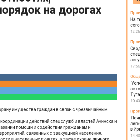
порядок на дорогах
Прои
На т
сего
12:26
Прои
Свод
спец
авгу
17:56
Общ
Усп
авто
Туг
10:43
храну имущества граждан в связи с чрезвычайным
Прои
Поя
 координации действий спецслужб и властей Ачинска и
легк
оказании помощи и содействия гражданам и
в Ир
роприятий, связанных с эвакуацией населения,
14:43
сти в населенных пунктах, а также охране личного