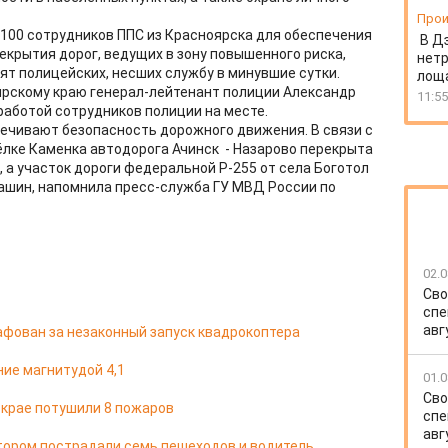
Прои
100 сотрудников ППС из Красноярска для обеспечения
В Д
екрытия дорог, ведущих в зону повышенного риска,
нет
ят полицейских, несших службу в минувшие сутки.
лоща
ярскому краю генерал-лейтенант полиции Александр
11:55
работой сотрудников полиции на месте.
ечивают безопасность дорожного движения. В связи с
лке Каменка автодорога Ачинск - Назарово перекрыта
 а участок дороги федеральной Р-255 от села Боготол
машин, напомнила пресс-служба ГУ МВД России по
02.0
Сво
спе
авг
фован за незаконный запуск квадрокоптера
ие магнитудой 4,1
01.0
Сво
м крае потушили 8 пожаров
спе
авг
отором пострадали семь пешеходов и водитель