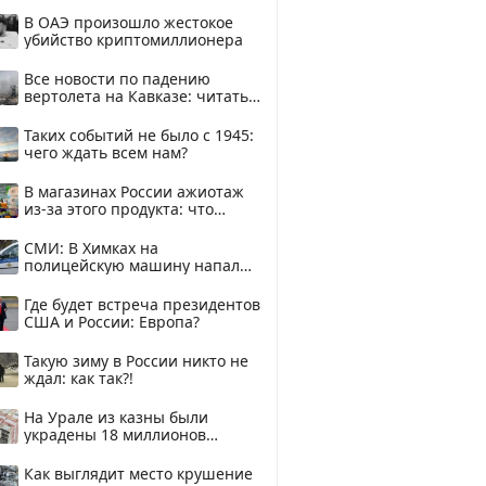
В ОАЭ произошло жестокое
убийство криптомиллионера
Все новости по падению
вертолета на Кавказе: читать
здесь
Таких событий не было с 1945:
чего ждать всем нам?
В магазинах России ажиотаж
из-за этого продукта: что
купить?
СМИ: В Химках на
полицейскую машину напали
и подожгли.
Где будет встреча президентов
США и России: Европа?
Такую зиму в России никто не
ждал: как так?!
На Урале из казны были
украдены 18 миллионов
рублей
Как выглядит место крушение