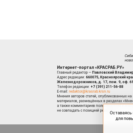
Сиб
ново
Интернет-портал «КРАСРАБ.РУ»
Главный редактор —
Павловский Владимир
Адрес редакции:
660075, Красноярский край
Железнодорожников, д. 17, пом. 9, оф. 6
Телефон редакции:
+7 (391) 211-56-88
E-mail:
redaktor@krasrab.krsn.ru
Мнения авторов статей, опубликованных на 
материалов, размещённых в разделах «Мнен
а также комментариев пользователей к мате
не совпадать с позицией редакции.
Оставаясь 
для пов