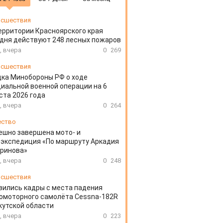
сшествия
ерритории Красноярского края
дня действуют 248 лесных пожаров
, вчера
0
269
сшествия
ка Минобороны РФ о ходе
иальной военной операции на 6
ста 2026 года
, вчера
0
264
ество
ешно завершена мото- и
экспедиция «По маршруту Аркадия
аринова»
, вчера
0
248
сшествия
вились кадры с места падения
омоторного самолёта Cessna-182R
кутской области
, вчера
0
223