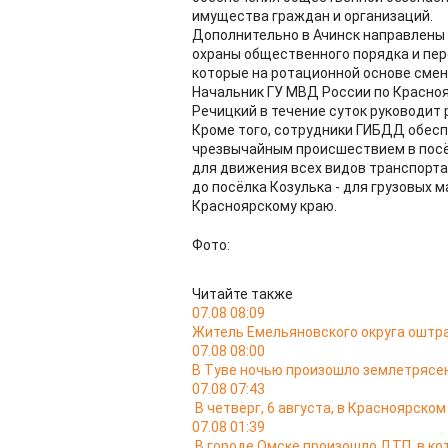
имущества граждан и организаций.
Дополнительно в Ачинск направлены 
охраны общественного порядка и пер
которые на ротационной основе смен
Начальник ГУ МВД России по Красно
Речицкий в течение суток руководит 
Кроме того, сотрудники ГИБДД обесп
чрезвычайным происшествием в посё
для движения всех видов транспорта,
до посёлка Козулька - для грузовых 
Красноярскому краю.
Фото:
Читайте также
07.08 08:09
Житель Емельяновского округа оштра
07.08 08:00
В Туве ночью произошло землетрясен
07.08 07:43
В четверг, 6 августа, в Красноярско
07.08 01:39
В городе Омске произошло ДТП, в к