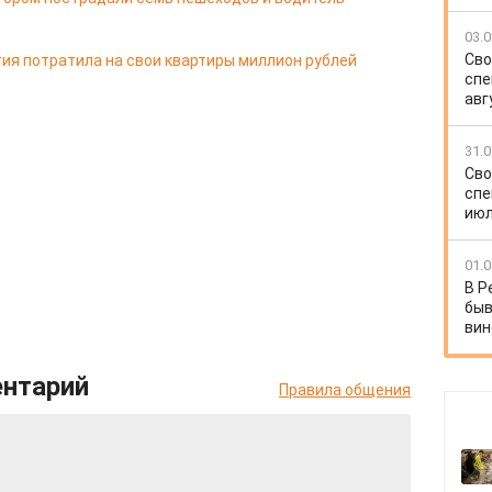
03.0
Сво
ия потратила на свои квартиры миллион рублей
спе
авг
31.0
Сво
спе
июл
01.0
В Р
быв
вин
ентарий
Правила общения