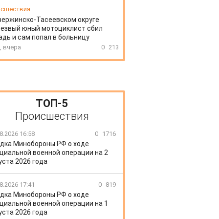
сшествия
зержинско-Тасеевском округе
резвый юный мотоциклист сбил
дь и сам попал в больницу
, вчера
0
213
ТОП-5
Происшествия
8.2026 16:58
0
1716
дка Минобороны РФ о ходе
циальной военной операции на 2
уста 2026 года
8.2026 17:41
0
819
дка Минобороны РФ о ходе
циальной военной операции на 1
уста 2026 года