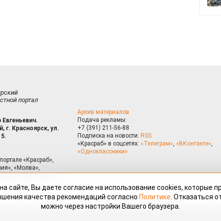
ирский
стной портал
Архив материалов
Подача рекламы:
 Евгеньевич.
+7 (391) 211-56-88
, г. Красноярск, ул.
Подписка на новости:
RSS
15.
«Красраб» в соцсетях:
«Телеграм»
,
«ВКонтакте»
,
«Одноклассники»
портале «Красраб»,
ия», «Молва»,
риалам сайта могут
на сайте, Вы даете согласие на использование cookies, которые 
ышения качества рекомендаций согласно
Политике
. Отказаться от
можно через настройки Вашего браузера.