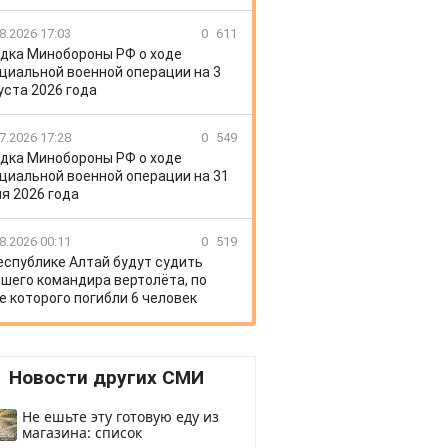
8.2026 17:03
0
611
дка Минобороны РФ о ходе
циальной военной операции на 3
уста 2026 года
7.2026 17:28
0
549
дка Минобороны РФ о ходе
циальной военной операции на 31
я 2026 года
8.2026 00:11
0
519
еспублике Алтай будут судить
шего командира вертолёта, по
е которого погибли 6 человек
Новости других СМИ
Не ешьте эту готовую еду из
магазина: список