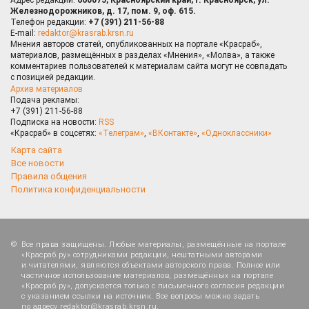
Железнодорожников, д. 17, пом. 9, оф. 615.
Телефон редакции:
+7 (391) 211-56-88
E-mail:
redaktor@krasrab.krsn.ru
Мнения авторов статей, опубликованных на портале «Красраб»,
материалов, размещённых в разделах «Мнения», «Молва», а также
комментариев пользователей к материалам сайта могут не совпадать
с позицией редакции.
Архив материалов
Подача рекламы:
+7 (391) 211-56-88
Подписка на новости:
RSS
«Красраб» в соцсетях:
«Телеграм»
,
«ВКонтакте»
,
«Одноклассники»
Карта сайта
Все новости
Правила общения
Политика конфиденциальности
Все права защищены. Любые материалы, размещённые на портале
«Красраб.ру» сотрудниками редакции, нештатными авторами
и читателями, являются объектами авторского права. Полное или
частичное использование материалов, размещённых на портале
«Красраб.ру», допускается только с письменного согласия редакции
с указанием ссылки на источник. Все вопросы можно задать
по адресу
redaktor@krasrab.krsn.ru
.