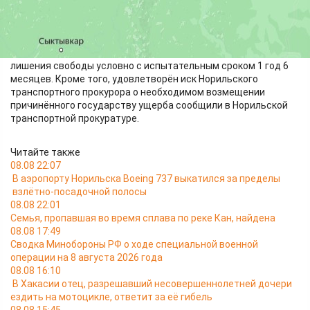
пути к местам нереста с использованием ставной
рыболовной сети 2 325 экземпляров корюшки, причинив
особо крупный ущерб водным биологическим ресурсам
государства на сумму более 250 тысяч рублей.
Суд назначил жителю Таймыра наказание в виде 2 лет
лишения свободы условно с испытательным сроком 1 год 6
месяцев. Кроме того, удовлетворён иск Норильского
транспортного прокурора о необходимом возмещении
причинённого государству ущерба сообщили в Норильской
транспортной прокуратуре.
Читайте также
08.08 22:07
В аэропорту Норильска Boeing 737 выкатился за пределы
взлётно-посадочной полосы
08.08 22:01
Семья, пропавшая во время сплава по реке Кан, найдена
08.08 17:49
Сводка Минобороны РФ о ходе специальной военной
операции на 8 августа 2026 года
08.08 16:10
В Хакасии отец, разрешавший несовершеннолетней дочери
ездить на мотоцикле, ответит за её гибель