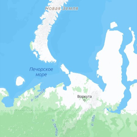
Происшествия
10.09.2025 02:45
695
Фото:
yandex.ru/maps
Усть-Енисейский районный суд Красноярского края вынес
приговор в отношении местного жителя, признанного
виновным в незаконной добыче водных биологических
ресурсов.
В апреле 2025 года, находясь на реке Енисей вблизи
сельского поселения Караул Таймырского Долгано-
Ненецкого района, он незаконно выловил на миграционному